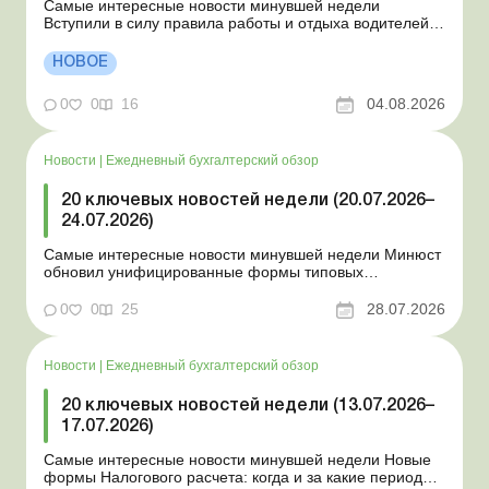
Самые интересные новости минувшей недели
Вступили в силу правила работы и отдыха водителей
Президент подписал законы о мобилизации и военном
положении Для сельхозпредприятий и ФЛП введены
НОВОЕ
новые разовые статистические формы Со 2 августа
изменяется порядок зачисления отдельных периодов
0
0
16
04.08.2026
работы в стр...
Новости
|
Ежедневный бухгалтерский обзор
20 ключевых новостей недели (20.07.2026–
24.07.2026)
Самые интересные новости минувшей недели Минюст
обновил унифицированные формы типовых
документов для юрлиц Минэкономики отозвало
новость о создании координационного центра по
0
0
25
28.07.2026
организации бронирования У работника выявлен
статус «в розыске»: что нужно знать работодателям
Закон о ВПЛ: ка...
Новости
|
Ежедневный бухгалтерский обзор
20 ключевых новостей недели (13.07.2026–
17.07.2026)
Самые интересные новости минувшей недели Новые
формы Налогового расчета: когда и за какие периоды