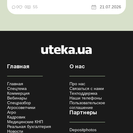
отчитываться Порядок оформления и
переоформления отсрочки от призыва во время
0
0
55
21.07.2026
мобилизации усовершенствован Кабмин создал
Координационный центр по организации
бронирования военнообязанных Верховная Ра...
Главная
О нас
Главная
Про нас
Спецтема
Связаться с нами
Коммерция
Техподдержка
Вебинары
Наши телефоны
Спецразбор
Пользовательское
Агросоветчики
соглашение
Агро
Партнеры
Кадровик
Медицинские КНП
Реальная бухгалтерия
Depositphotos
Новости