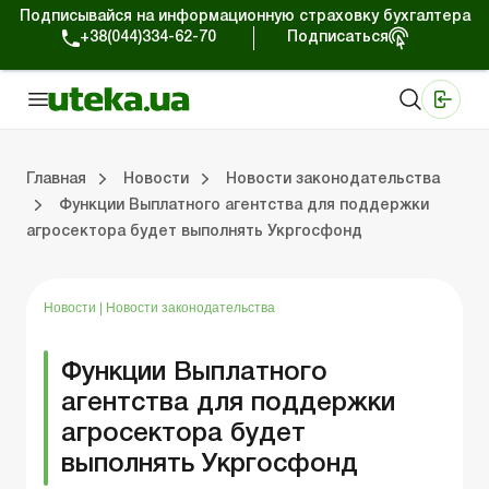
Подписывайся на информационную страховку бухгалтера
+38(044)334-62-70
Подписаться
Медицинские КНП
Online издание «Баланс»
Online издание «Баланс-Агро»
Online библиотека «Баланс»
Портал Баланс-Бюджет
Сервисы Баланс-Бюджет
Мир позитива
Работа с частными предпринимателями
Хозяйственные операции
Юридические консультации
Спецвыпуски для коммерческих предприятий
Блог редакции Uteka-Коммерция
Главная
Новости
Новости законодательства
Функции Выплатного агентства для поддержки
агросектора будет выполнять Укргосфонд
частными предпринимателями
е операции
е консультации
оммерческих предприятий
кции Uteka-Коммерция
Зарплата и кадры
ВЭД и валютные операции
Учет, налоги и отчетность
Схемы бухгалтерских проводок
Электронный кабинет
Школа бухгалтера
Финансовый аудит
Частный пр
Инструкции для работы
Новости
|
Новости законодательства
Функции Выплатного
агентства для поддержки
агросектора будет
выполнять Укргосфонд