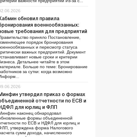
критерии важности предприятий Из-за с...
02.06.2026
Кабмин обновил правила
бронирования военнообязанных:
новые требования для предприятий
Правительство приняло Постановление,
изменяющее порядок бронирования
военнообязанных и пересмотр статуса
критически важных предприятий. Документ
устанавливает новые сроки и критерии
бизнеса. Детальнее читайте в этом
материале. Больше по теме: Бронирование
работников за сутки: когда возможно
Информ...
09.06.2026
Минфин утвердил приказ о формах
объединенной отчетности по ЕСВ и
НДФЛ для юрлиц и ФЛП
Минфин наконец обнародовал
обновленные формы объединенной
отчетности по ЕСВ и НДФЛ для юрлиц и
ФЛП, утверждена форма Налогового
расчета сумм дохода, начисленного