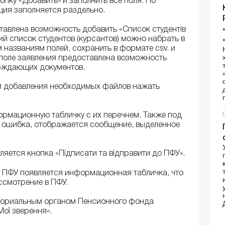
опку «Добавить» и заполнить все поля. По
ция заполняется раздельно.
авлена ​​возможность добавить «Список студентів
бщий список студентов (курсантов) можно набрать в
 названиям полей, сохранить в формате csv. и
поле заявления предоставлена ​​возможность
рждающих документов.
 и добавления необходимых файлов нажать
рмационную табличку с их перечнем. Также под
а ошибка, отображается сообщение, выделенное
ляется кнопка «Підписати та відправити до ПФУ».
в ПФУ появляется информационная табличка, что
ассмотрение в ПФУ.
иториальным органом Пенсионного фонда
ої зверення».