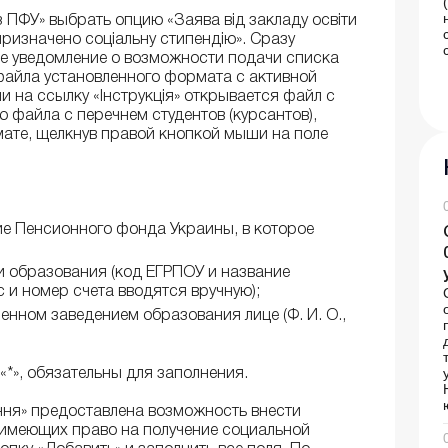
з ПФУ» выбрать опцию «Заява від закладу освіти
 призначено соціальну стипендію». Сразу
е уведомление о возможности подачи списка
 файла установленного формата с активной
 на ссылку «Інструкція» открывается файл с
файла с перечнем студентов (курсантов),
ате, щелкнув правой кнопкой мыши на поле
ие Пенсионного фонда Украины, в которое
и образования (код ЕГРПОУ и название
 и номер счета вводятся вручную);
нном заведением образования лице (Ф. И. О.,
«*», обязательны для заполнения.
ня» предоставлена ​​возможность внести
 имеющих право на получение социальной