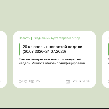
Новости
|
Ежедневный бухгалтерский обзор
20 ключевых новостей недели
(20.07.2026–24.07.2026)
Самые интересные новости минувшей
недели Минюст обновил унифицированные
формы типовых документов для юрлиц
Минэкономики отозвало новость о создании
координационного центра по организации
бронирования У работника выявлен статус
у
6
0
0
25
28.07.2026
«в розыске»: что нужно знать
работодателям Закон о ВПЛ: ка...