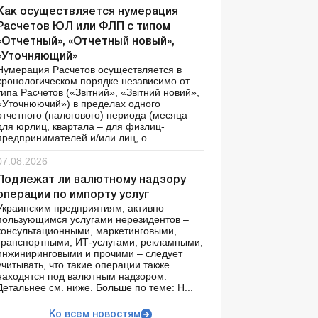
Как осуществляется нумерация
Расчетов ЮЛ или ФЛП с типом
«Отчетный», «Отчетный новый»,
«Уточняющий»
Нумерация Расчетов осуществляется в
хронологическом порядке независимо от
типа Расчетов («Звітний», «Звітний новий»,
«Уточнюючий») в пределах одного
отчетного (налогового) периода (месяца –
для юрлиц, квартала – для физлиц-
предпринимателей и/или лиц, о...
07.08.2026
Подлежат ли валютному надзору
операции по импорту услуг
Украинским предприятиям, активно
пользующимся услугами нерезидентов –
консультационными, маркетинговыми,
транспортными, ИТ-услугами, рекламными,
инжиниринговыми и прочими – следует
учитывать, что такие операции также
находятся под валютным надзором.
Детальнее см. ниже. Больше по теме: Н...
Ко всем новостям