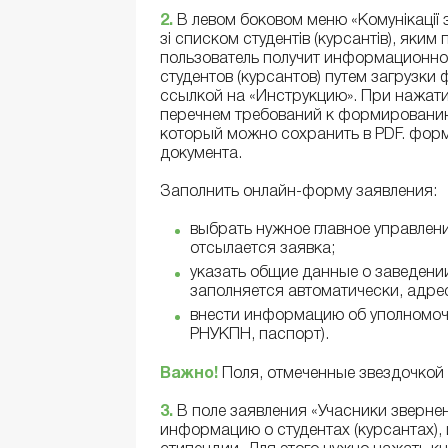
2.
В левом боковом меню «Комунікації 
зі списком студентів (курсантів), яким
пользователь получит информационно
студентов (курсантов) путем загрузки
ссылкой на «Инструкцию». При нажатии
перечнем требований к формированию 
который можно сохранить в PDF. форм
документа.
Заполнить онлайн-форму заявления:
выбрать нужное главное управлен
отсылается заявка;
указать общие данные о заведени
заполняется автоматически, адрес
внести информацию об уполномоче
РНУКПН, паспорт).
Важно!
Поля, отмеченные звездочкой 
3.
В поле заявления «Учасники звернен
информацию о студентах (курсантах),