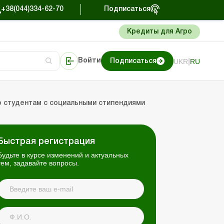
+38(044)334-62-70
Подписаться
Кредиты для Агро
|
UKR
RU
Войти
Подписаться
сто об учете
риниматель
Портал Баланс-Бюджет
о студентам с социальными стипендиями
Быстрая регистрация
Будьте в курсе изменений и актуальных
тем, задавайте вопросы.