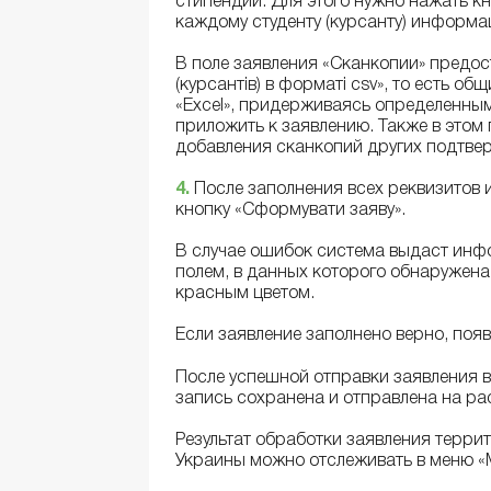
стипендии. Для этого нужно нажать кн
каждому студенту (курсанту) информа
В поле заявления «Сканкопии» предост
(курсантів) в форматі csv», то есть о
«Excel», придерживаясь определенным
приложить к заявлению. Также в этом 
добавления сканкопий других подтве
4.
После заполнения всех реквизитов
кнопку «Сформувати заяву».
В случае ошибок система выдаст инфо
полем, в данных которого обнаружен
красным цветом.
Если заявление заполнено верно, появ
После успешной отправки заявления 
запись сохранена и отправлена ​​на р
Результат обработки заявления терр
Украины можно отслеживать в меню «М