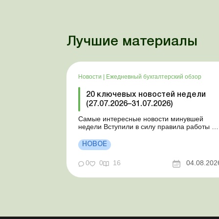
Лучшие материалы
Новости
|
Ежедневный бухгалтерский обзор
20 ключевых новостей недели
(27.07.2026–31.07.2026)
Самые интересные новости минувшей
недели Вступили в силу правила работы и
отдыха водителей Президент подписал
законы о мобилизации и военном
НОВОЕ
положении Для сельхозпредприятий и ФЛП
введены новые разовые статистические
0
0
16
04.08.202
формы Со 2 августа изменяется порядок
зачисления отдельных периодов работы в
стр...