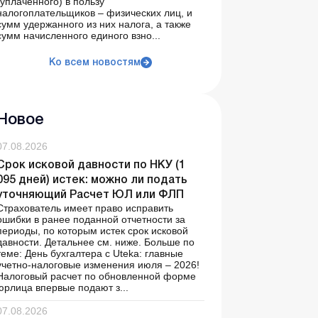
(уплаченного) в пользу
налогоплательщиков – физических лиц, и
сумм удержанного из них налога, а также
сумм начисленного единого взно...
Ко всем новостям
Новое
07.08.2026
Срок исковой давности по НКУ (1
095 дней) истек: можно ли подать
уточняющий Расчет ЮЛ или ФЛП
Страхователь имеет право исправить
ошибки в ранее поданной отчетности за
периоды, по которым истек срок исковой
давности. Детальнее см. ниже. Больше по
теме: День бухгалтера с Uteka: главные
учетно-налоговые изменения июля – 2026!
Налоговый расчет по обновленной форме
юрлица впервые подают з...
07.08.2026