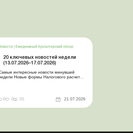
Новости
|
Ежедневный бухгалтерский обзор
20 ключевых новостей недели
(13.07.2026–17.07.2026)
Самые интересные новости минувшей
недели Новые формы Налогового расчета:
когда и за какие периоды отчитываться
Порядок оформления и переоформления
отсрочки от призыва во время мобилизации
совершенствован Кабмин создал
0
0
55
21.07.2026
Координационный центр по организации
бронирования военнообязанных Верховная
Ра...