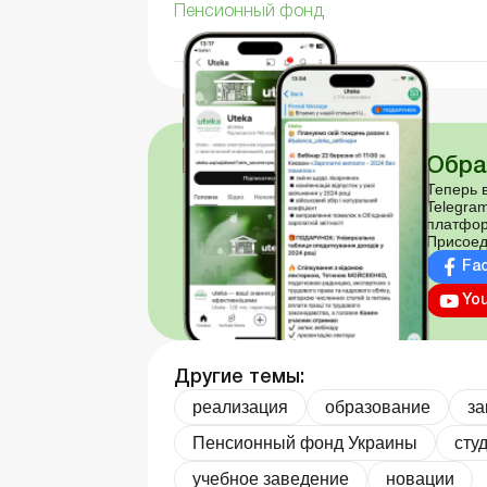
Пенсионный фонд
Обра
Теперь в
Telegram
платфор
Присоед
Fa
Yo
Другие темы:
реализация
образование
за
Пенсионный фонд Украины
сту
учебное заведение
новации