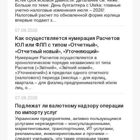
Больше по теме: День бухгалтера с Uteka: главные
учетно-налоговые изменения июля – 2026!
Налоговый расчет по обновленной форме юрлица
впервые подают з...
07.08.2026
Как осуществляется нумерация Расчетов
ЮЛ или ФЛП с типом «Отчетный»,
«Отчетный новый», «Уточняющий»
Нумерация Расчетов осуществляется в
хронологическом порядке независимо от типа
Расчетов («Звітний», «Звітний новий»,
«Уточнюючий») в пределах одного отчетного
(налогового) периода (месяца – для юрлиц,
квартала – для физлиц-предпринимателей и/или
лиц, о...
07.08.2026
Подлежат ли валютному надзору операции
по импорту услуг
Украинским предприятиям, активно пользующимся
услугами нерезидентов – консультационными,
маркетинговыми, транспортными, ИТ-услугами,
рекламными, инжиниринговыми и прочими –
следует учитывать, что такие операции также