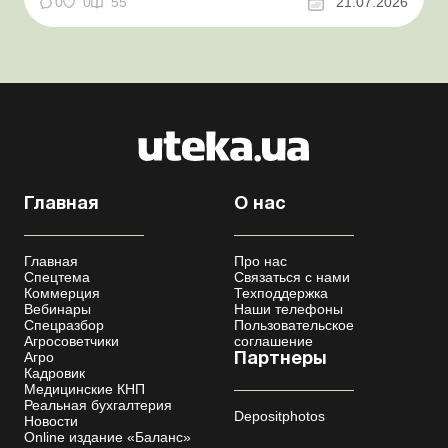
0
0
55
21.07.2026
мобилизации усовершенствован Кабмин создал
Координационный центр по организации
бронирования военнообязанных Верховная Ра...
Главная
О нас
Главная
Про нас
Спецтема
Связаться с нами
Коммерция
Техподдержка
Вебинары
Наши телефоны
Спецразбор
Пользовательское
Агросоветчики
соглашение
Агро
Партнеры
Кадровик
Медицинские КНП
Реальная бухгалтерия
Depositphotos
Новости
Online издание «Баланс»