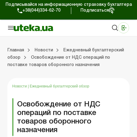
Подписывайся на информационную страховку бухгалтера
+38(044)334-62-70
Подписаться
Медицинские КНП
Online издание «Баланс»
Online издание «Баланс-Агро»
Online библиотека «Баланс»
Портал Баланс-Бюджет
Сервисы Баланс-Бюджет
Мир позитива
Работа с частными предпринимателями
Хозяйственные операции
Юридические консультации
Спецвыпуски для коммерческих предприятий
Блог редакции Uteka-Коммерция
Главная
Новости
Ежедневный бухгалтерский
обзор
Освобождение от НДС операций по
поставке товаров оборонного назначения
частными предпринимателями
е операции
е консультации
оммерческих предприятий
кции Uteka-Коммерция
Зарплата и кадры
ВЭД и валютные операции
Учет, налоги и отчетность
Схемы бухгалтерских проводок
Электронный кабинет
Школа бухгалтера
Финансовый аудит
Частный пр
Инструкции для работы
Новости
|
Ежедневный бухгалтерский обзор
Освобождение от НДС
операций по поставке
товаров оборонного
назначения