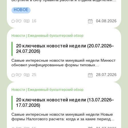
Президент подписал законы о мобилизации и военном
положении Для сельхозпредприятий и ФЛП введены
НОВОЕ
новые разовые статистические формы Со 2 августа
изменяется порядок зачисления отдельных периодов
0
0
16
04.08.2026
работы в стр...
Новости
|
Ежедневный бухгалтерский обзор
20 ключевых новостей недели (20.07.2026–
24.07.2026)
Самые интересные новости минувшей недели Минюст
обновил унифицированные формы типовых
документов для юрлиц Минэкономики отозвало
новость о создании координационного центра по
0
0
25
28.07.2026
организации бронирования У работника выявлен
статус «в розыске»: что нужно знать работодателям
Закон о ВПЛ: ка...
Новости
|
Ежедневный бухгалтерский обзор
20 ключевых новостей недели (13.07.2026–
17.07.2026)
Самые интересные новости минувшей недели Новые
формы Налогового расчета: когда и за какие периоды
отчитываться Порядок оформления и
переоформления отсрочки от призыва во время