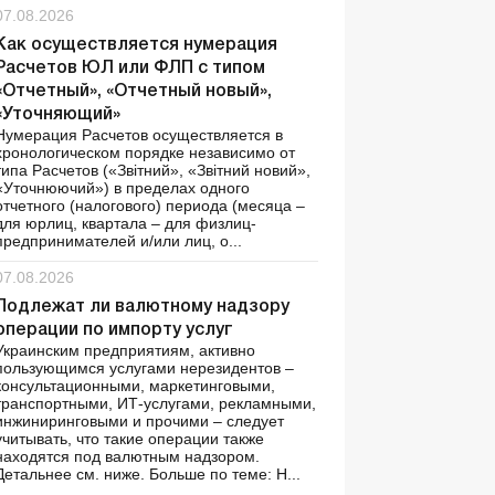
07.08.2026
Как осуществляется нумерация
Расчетов ЮЛ или ФЛП с типом
«Отчетный», «Отчетный новый»,
«Уточняющий»
Нумерация Расчетов осуществляется в
хронологическом порядке независимо от
типа Расчетов («Звітний», «Звітний новий»,
«Уточнюючий») в пределах одного
отчетного (налогового) периода (месяца –
для юрлиц, квартала – для физлиц-
предпринимателей и/или лиц, о...
07.08.2026
Подлежат ли валютному надзору
операции по импорту услуг
Украинским предприятиям, активно
пользующимся услугами нерезидентов –
консультационными, маркетинговыми,
транспортными, ИТ-услугами, рекламными,
инжиниринговыми и прочими – следует
учитывать, что такие операции также
находятся под валютным надзором.
Детальнее см. ниже. Больше по теме: Н...