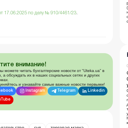
т 17.06.2025 по делу № 910/4461/23
.
тите внимание!
ы можете читать бухгалтерские новости от “Uteka.ua” в
, а обсуждать их в наших социальных сетях и других
мах.
иняйтесь и узнавайте самые важные новости первыми!
cebook
Instagram
Telegram
Linkedin
uTube
одательство
суд
торговая марка