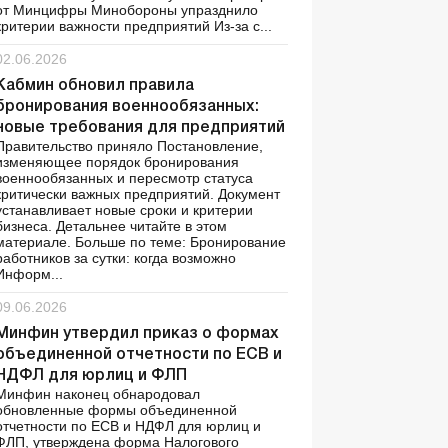
от Минцифры Минобороны упразднило
критерии важности предприятий Из-за с...
02.06.2026
Кабмин обновил правила
бронирования военнообязанных:
новые требования для предприятий
Правительство приняло Постановление,
изменяющее порядок бронирования
военнообязанных и пересмотр статуса
критически важных предприятий. Документ
устанавливает новые сроки и критерии
бизнеса. Детальнее читайте в этом
материале. Больше по теме: Бронирование
работников за сутки: когда возможно
Информ...
09.06.2026
Минфин утвердил приказ о формах
объединенной отчетности по ЕСВ и
НДФЛ для юрлиц и ФЛП
Минфин наконец обнародовал
обновленные формы объединенной
отчетности по ЕСВ и НДФЛ для юрлиц и
ФЛП, утверждена форма Налогового