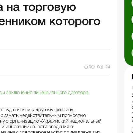
а на торговую
венником которого
0
0
24
нсы заключения лицензионного договора
 суд с иском к другому физлицу-
признать недействительным полностью
енную организацию «Украинский национальный
 и инноваций» внести сведения в
 на знак для товаров и услуг, принадлежащих