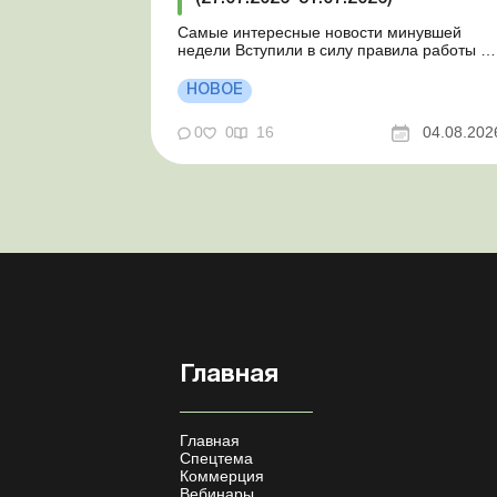
Самые интересные новости минувшей
недели Вступили в силу правила работы и
отдыха водителей Президент подписал
законы о мобилизации и военном
НОВОЕ
положении Для сельхозпредприятий и ФЛП
введены новые разовые статистические
0
0
16
04.08.202
формы Со 2 августа изменяется порядок
зачисления отдельных периодов работы в
стр...
Главная
Главная
Спецтема
Коммерция
Вебинары