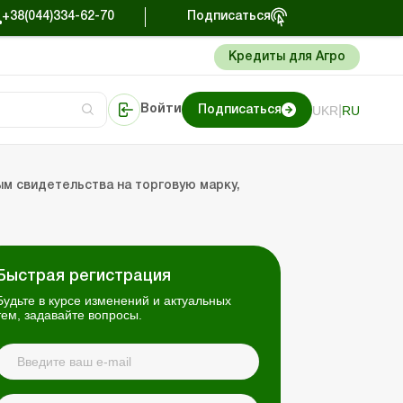
+38(044)334-62-70
Подписаться
Кредиты для Агро
|
UKR
RU
Войти
Подписаться
сто об учете
риниматель
Портал Баланс-Бюджет
м свидетельства на торговую марку,
Быстрая регистрация
Будьте в курсе изменений и актуальных
тем, задавайте вопросы.