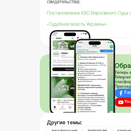
свидетельства).
Постановление КХС Верховного Суда о
«Судебная власть Украины»
Обра
Теперь в
Telegram
платфор
Присоед
Fa
Yo
Другие темы:
реализация
торговля
закон