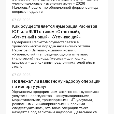
учетно-налоговые изменения июля – 2026!
Налоговый расчет по обновленной форме юрлица
впервые подают з...
07.08.2026
Как осуществляется нумерация Расчетов
ЮЛ или ФЛП с типом «Отчетный»,
«Отчетный новый», «Уточняющий»
Нумерация Расчетов осуществляется в
хронологическом порядке независимо от типа
Расчетов («Звітний», «Звітний новий»,
«Уточнюючий») в пределах одного отчетного
(налогового) периода (месяца – для юрлиц,
квартала – для физлиц-предпринимателей и/или
лиц, о...
07.08.2026
Подлежат ли валютному надзору операции
по импорту услуг
Украинским предприятиям, активно пользующимся
услугами нерезидентов – консультационными,
маркетинговыми, транспортными, ИТ-услугами,
рекламными, инжиниринговыми и прочими –
следует учитывать, что такие операции также
находятся под валютным надзором. Детальнее см.