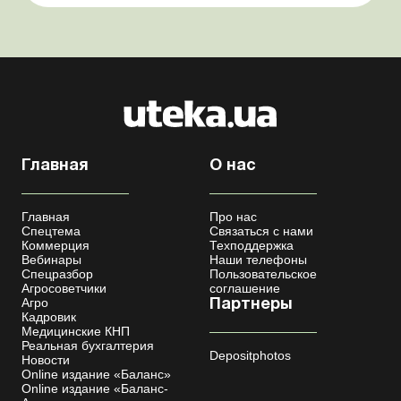
Координационный центр по организации
бронирования военнообязанных Верховная Ра...
Главная
О нас
Главная
Про нас
Спецтема
Связаться с нами
Коммерция
Техподдержка
Вебинары
Наши телефоны
Спецразбор
Пользовательское
Агросоветчики
соглашение
Агро
Партнеры
Кадровик
Медицинские КНП
Реальная бухгалтерия
Depositphotos
Новости
Online издание «Баланс»
Online издание «Баланс-