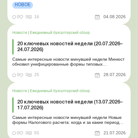
положении Для сельхозпредприятий и ФЛП введены
НОВОЕ
новые разовые статистические формы Со 2 августа
изменяется порядок зачисления отдельных периодов
0
0
16
04.08.2026
работы в стр...
Новости
|
Ежедневный бухгалтерский обзор
20 ключевых новостей недели (20.07.2026–
24.07.2026)
Самые интересные новости минувшей недели Минюст
обновил унифицированные формы типовых
документов для юрлиц Минэкономики отозвало
новость о создании координационного центра по
0
0
25
28.07.2026
организации бронирования У работника выявлен
статус «в розыске»: что нужно знать работодателям
Закон о ВПЛ: ка...
Новости
|
Ежедневный бухгалтерский обзор
20 ключевых новостей недели (13.07.2026–
17.07.2026)
Самые интересные новости минувшей недели Новые
формы Налогового расчета: когда и за какие периоды
отчитываться Порядок оформления и
переоформления отсрочки от призыва во время
0
0
55
21.07.2026
мобилизации усовершенствован Кабмин создал