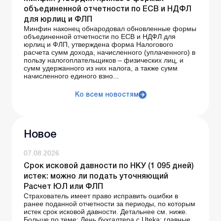
объединенной отчетности по ЕСВ и НДФЛ
для юрлиц и ФЛП
Минфин наконец обнародовал обновленные формы
объединенной отчетности по ЕСВ и НДФЛ для
юрлиц и ФЛП, утверждена форма Налогового
расчета сумм дохода, начисленного (уплаченного) в
пользу налогоплательщиков – физических лиц, и
сумм удержанного из них налога, а также сумм
начисленного единого взно...
Ко всем новостям
Новое
07.08.2026
Срок исковой давности по НКУ (1 095 дней)
истек: можно ли подать уточняющий
Расчет ЮЛ или ФЛП
Страхователь имеет право исправить ошибки в
ранее поданной отчетности за периоды, по которым
истек срок исковой давности. Детальнее см. ниже.
Больше по теме: День бухгалтера с Uteka: главные