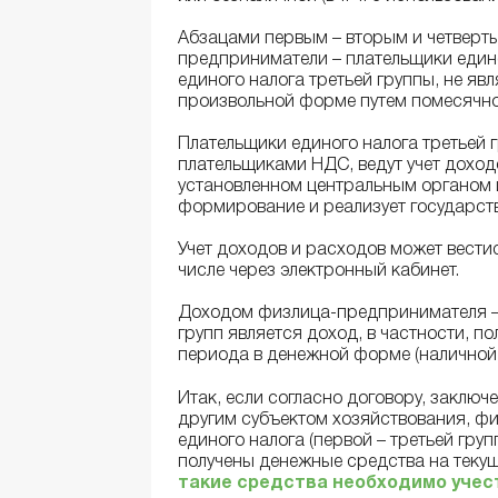
Абзацами первым – вторым и четвертым
предприниматели – плательщики едино
единого налога третьей группы, не яв
произвольной форме путем помесячно
Плательщики единого налога третьей
плательщиками НДС, ведут учет доход
установленном центральным органом 
формирование и реализует государст
Учет доходов и расходов может вестис
числе через электронный кабинет.
Доходом физлица-предпринимателя – п
групп является доход, в частности, по
периода в денежной форме (наличной и/
Итак, если согласно договору, заключ
другим субъектом хозяйствования, ф
единого налога (первой – третьей груп
получены денежные средства на текущ
такие средства необходимо учес