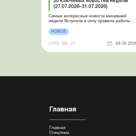
20 ключевых новостей недели
(27.07.2026–31.07.2026)
Самые интересные новости минувшей
недели Вступили в силу правила работы и
отдыха водителей Президент подписал
законы о мобилизации и военном
НОВОЕ
положении Для сельхозпредприятий и ФЛП
введены новые разовые статистические
0
0
16
04.08.202
формы Со 2 августа изменяется порядок
зачисления отдельных периодов работы в
стр...
Главная
Главная
Спецтема