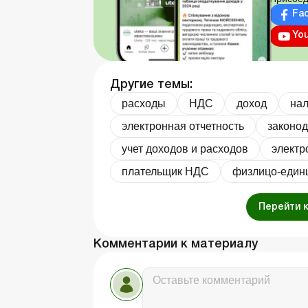
Fa
Yo
Другие темы:
расходы
НДС
доход
нал
электронная отчетность
законод
учет доходов и расходов
электр
плательщик НДС
физлицо-един
Перейти 
Комментарии к материалу