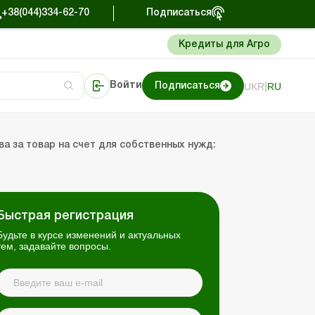
+38(044)334-62-70
Подписаться
Кредиты для Агро
|
UKR
RU
Войти
Подписаться
сто об учете
риниматель
Портал Баланс-Бюджет
 за товар на счет для собственных нужд:
Быстрая регистрация
Будьте в курсе изменений и актуальных
тем, задавайте вопросы.