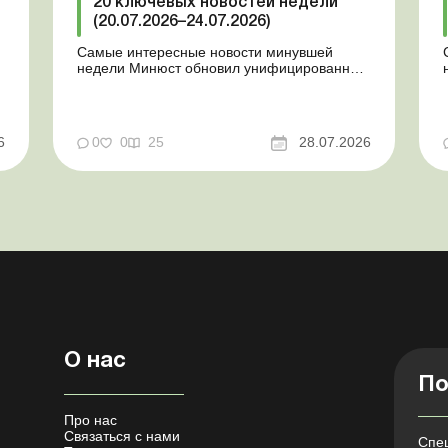
20 ключевых новостей недели
(20.07.2026–24.07.2026)
Самые интересные новости минувшей
недели Минюст обновил унифицированные
формы типовых документов для юрлиц
Минэкономики отозвало новость о создании
координационного центра по организации
бронирования У работника выявлен статус
у
6
0
0
25
28.07.2026
«в розыске»: что нужно знать
работодателям Закон о ВПЛ: ка...
О нас
По
Про нас
Связаться с нами
Спец