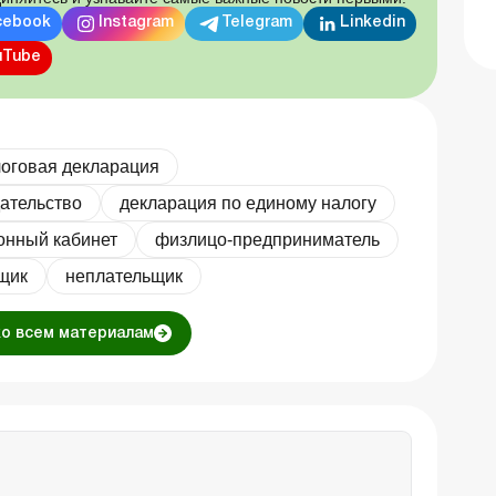
cebook
Instagram
Telegram
Linkedin
uTube
оговая декларация
ательство
декларация по единому налогу
онный кабинет
физлицо-предприниматель
щик
неплательщик
ко всем материалам