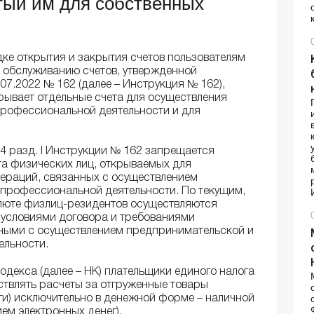
ытый им для собственных
дке открытия и закрытия счетов пользователям
о обслуживанию счетов, утвержденной
07.2022 № 162 (далее – Инструкция № 162),
крывает отдельные счета для осуществления
рофессиональной деятельности и для
24 разд. І Инструкции № 162 запрещается
та физических лиц, открываемых для
пераций, связанных с осуществлением
профессиональной деятельности. По текущим,
люте физлиц-резидентов осуществляются
 условиями договора и требованиями
нными с осуществлением предпринимательской и
ельности.
кодекса (далее – НК) плательщики единого налога
ствлять расчеты за отгруженные товары
ги) исключительно в денежной форме – наличной
ием электронных денег).