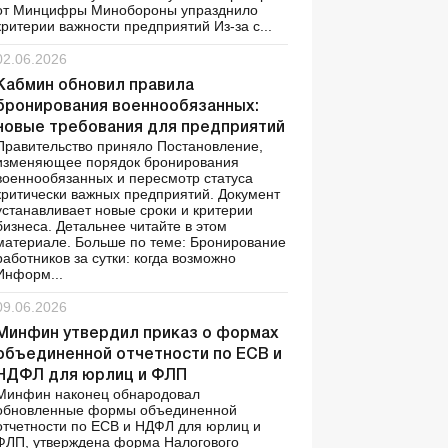
от Минцифры Минобороны упразднило
критерии важности предприятий Из-за с...
02.06.2026
Кабмин обновил правила
бронирования военнообязанных:
новые требования для предприятий
Правительство приняло Постановление,
изменяющее порядок бронирования
военнообязанных и пересмотр статуса
критически важных предприятий. Документ
устанавливает новые сроки и критерии
бизнеса. Детальнее читайте в этом
материале. Больше по теме: Бронирование
работников за сутки: когда возможно
Информ...
09.06.2026
Минфин утвердил приказ о формах
объединенной отчетности по ЕСВ и
НДФЛ для юрлиц и ФЛП
Минфин наконец обнародовал
обновленные формы объединенной
отчетности по ЕСВ и НДФЛ для юрлиц и
ФЛП, утверждена форма Налогового