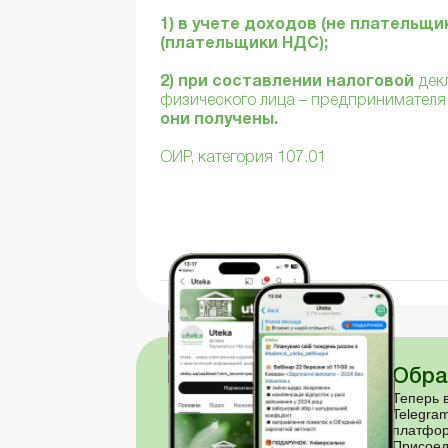
1) в учете доходов (не плательщи
(плательщики НДС);
2) при составлении налоговой
дек
физического лица – предпринимателя
они получены.
ОИР, категория 107.01
Обра
Теперь в
Telegram
платфор
Присоед