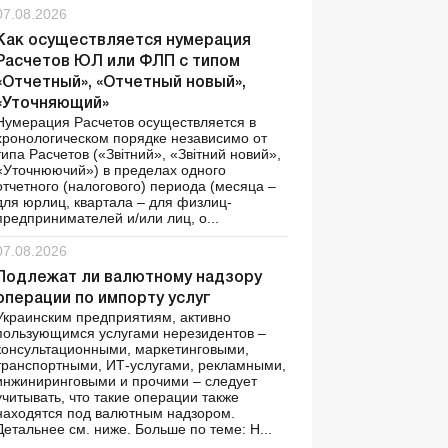
07.08.2026
Как осуществляется нумерация
Расчетов ЮЛ или ФЛП с типом
«Отчетный», «Отчетный новый»,
«Уточняющий»
Нумерация Расчетов осуществляется в
хронологическом порядке независимо от
типа Расчетов («Звітний», «Звітний новий»,
«Уточнюючий») в пределах одного
отчетного (налогового) периода (месяца –
для юрлиц, квартала – для физлиц-
предпринимателей и/или лиц, о...
07.08.2026
Подлежат ли валютному надзору
операции по импорту услуг
Украинским предприятиям, активно
пользующимся услугами нерезидентов –
консультационными, маркетинговыми,
транспортными, ИТ-услугами, рекламными,
инжиниринговыми и прочими – следует
учитывать, что такие операции также
находятся под валютным надзором.
Детальнее см. ниже. Больше по теме: Н...