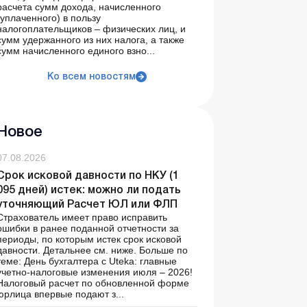
расчета сумм дохода, начисленного
(уплаченного) в пользу
налогоплательщиков – физических лиц, и
сумм удержанного из них налога, а также
сумм начисленного единого взно...
Ко всем новостям
Новое
07.08.2026
Срок исковой давности по НКУ (1
095 дней) истек: можно ли подать
уточняющий Расчет ЮЛ или ФЛП
Страхователь имеет право исправить
ошибки в ранее поданной отчетности за
периоды, по которым истек срок исковой
давности. Детальнее см. ниже. Больше по
теме: День бухгалтера с Uteka: главные
учетно-налоговые изменения июля – 2026!
Налоговый расчет по обновленной форме
юрлица впервые подают з...