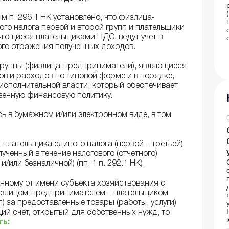
 п. 296.1 НК установлено, что физлица-
го налога первой и второй групп и плательщики
ляющиеся плательщиками НДС, ведут учет в
го отражения полученных доходов.
 группы (физлица-предприниматели), являющиеся
ов и расходов по типовой форме и в порядке,
исполнительной власти, который обеспечивает
венную финансовую политику.
ь в бумажном и/или электронном виде, в том
лательщика единого налога (первой – третьей)
лученный в течение налогового (отчетного)
или безналичной) (пп. 1 п. 292.1 НК).
енному от имени субъекта хозяйствования с
излицом-предпринимателем – плательщиком
п) за предоставленные товары (работы, услуги)
ий счет, открытый для собственных нужд, то
ть: