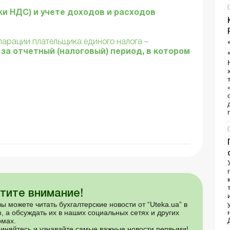
ки НДС) и учете доходов и расходов
ларации плательщика единого налога –
за отчетный (налоговый) период, в котором
тите внимание!
ы можете читать бухгалтерские новости от “Uteka.ua” в
, а обсуждать их в наших социальных сетях и других
мах.
иняйтесь и узнавайте самые важные новости первыми!