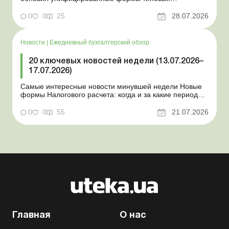
документов для юрлиц Минэкономики отозвало
новость о создании координационного центра по
0
0
25
28.07.2026
организации бронирования У работника выявлен
статус «в розыске»: что нужно знать работодателям
Закон о ВПЛ: ка...
Новости
|
Ежедневный бухгалтерский обзор
20 ключевых новостей недели (13.07.2026–
17.07.2026)
Самые интересные новости минувшей недели Новые
формы Налогового расчета: когда и за какие периоды
отчитываться Порядок оформления и
переоформления отсрочки от призыва во время
0
0
55
21.07.2026
мобилизации усовершенствован Кабмин создал
Координационный центр по организации
бронирования военнообязанных Верховная Ра...
Главная
О нас