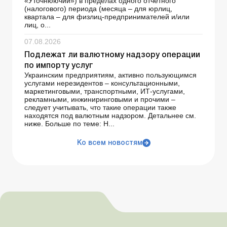
«Уточнюючий») в пределах одного отчетного
(налогового) периода (месяца – для юрлиц,
квартала – для физлиц-предпринимателей и/или
лиц, о...
07.08.2026
Подлежат ли валютному надзору операции
по импорту услуг
Украинским предприятиям, активно пользующимся
услугами нерезидентов – консультационными,
маркетинговыми, транспортными, ИТ-услугами,
рекламными, инжиниринговыми и прочими –
следует учитывать, что такие операции также
находятся под валютным надзором. Детальнее см.
ниже. Больше по теме: Н...
Ко всем новостям