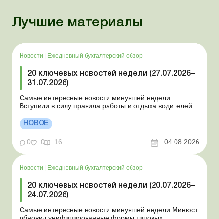
Лучшие материалы
Новости
|
Ежедневный бухгалтерский обзор
20 ключевых новостей недели (27.07.2026–
31.07.2026)
Самые интересные новости минувшей недели
Вступили в силу правила работы и отдыха водителей
Президент подписал законы о мобилизации и военном
положении Для сельхозпредприятий и ФЛП введены
НОВОЕ
новые разовые статистические формы Со 2 августа
изменяется порядок зачисления отдельных периодов
0
0
16
04.08.2026
работы в стр...
Новости
|
Ежедневный бухгалтерский обзор
20 ключевых новостей недели (20.07.2026–
24.07.2026)
Самые интересные новости минувшей недели Минюст
обновил унифицированные формы типовых