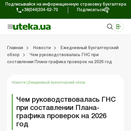
Подписывайся на информационную страховку бухгалтера
+38(044)334-62-70
Подписаться
Медицинские КНП
Online издание «Баланс»
Online издание «Баланс-Агро»
Online библиотека «Баланс»
Портал Баланс-Бюджет
Сервисы Баланс-Бюджет
Мир позитива
Работа с частными предпринимателями
Хозяйственные операции
Юридические консультации
Спецвыпуски для коммерческих предприятий
Блог редакции Uteka-Коммерция
Главная
Новости
Ежедневный бухгалтерский
обзор
Чем руководствовалась ГНС при
составлении Плана-графика проверок на 2026 год
частными предпринимателями
е операции
е консультации
оммерческих предприятий
кции Uteka-Коммерция
Зарплата и кадры
ВЭД и валютные операции
Учет, налоги и отчетность
Схемы бухгалтерских проводок
Электронный кабинет
Школа бухгалтера
Финансовый аудит
Частный пр
Инструкции для работы
Новости
|
Ежедневный бухгалтерский обзор
Чем руководствовалась ГНС
при составлении Плана-
графика проверок на 2026
год