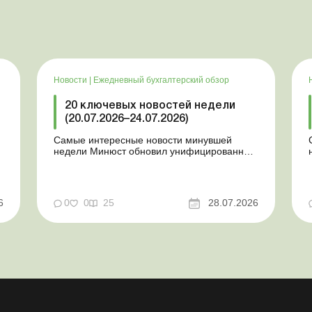
Новости
|
Ежедневный бухгалтерский обзор
20 ключевых новостей недели
(20.07.2026–24.07.2026)
Самые интересные новости минувшей
недели Минюст обновил унифицированные
формы типовых документов для юрлиц
Минэкономики отозвало новость о создании
координационного центра по организации
бронирования У работника выявлен статус
у
6
0
0
25
28.07.2026
«в розыске»: что нужно знать
работодателям Закон о ВПЛ: ка...