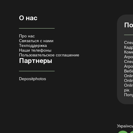
О нас
По
Про нас
Связаться с нами
Спец
Техподдержка
Кадр
Наши телефоны
Коме
Пользовательское соглашение
Агро 
Партнеры
Спец
Агро
Вебі
Onli
Depositphotos
Onli
Onli
рік.
Попу
Українс