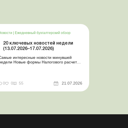
Новости
|
Ежедневный бухгалтерский обзор
20 ключевых новостей недели
(13.07.2026–17.07.2026)
Самые интересные новости минувшей
недели Новые формы Налогового расчета:
когда и за какие периоды отчитываться
Порядок оформления и переоформления
отсрочки от призыва во время мобилизации
совершенствован Кабмин создал
0
0
55
21.07.2026
Координационный центр по организации
бронирования военнообязанных Верховная
Ра...