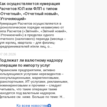
Как осуществляется нумерация
Расчетов ЮЛ или ФЛП с типом
«Отчетный», «Отчетный новый»,
«Уточняющий»
Нумерация Расчетов осуществляется в
хронологическом порядке независимо от
типа Расчетов («Звітний», «Звітний новий»,
«Уточнюючий») в пределах одного
отчетного (налогового) периода (месяца –
для юрлиц, квартала – для физлиц-
предпринимателей и/или лиц, о...
07.08.2026
Подлежат ли валютному надзору
операции по импорту услуг
Украинским предприятиям, активно
пользующимся услугами нерезидентов –
консультационными, маркетинговыми,
транспортными, ИТ-услугами, рекламными,
инжиниринговыми и прочими – следует
учитывать, что такие операции также
находятся под валютным надзором.
Детальнее см. ниже. Больше по теме: Н...
Ко всем новостям