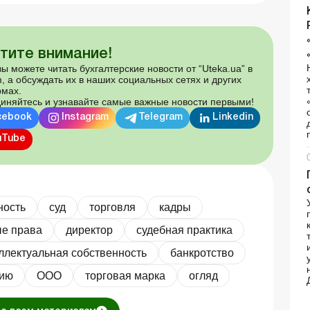
тите внимание!
ы можете читать бухгалтерские новости от “Uteka.ua” в
, а обсуждать их в наших социальных сетях и других
мах.
иняйтесь и узнавайте самые важные новости первыми!
cebook
Instagram
Telegram
Linkedin
uTube
ность
суд
торговля
кадры
ые права
директор
судебная практика
ллектуальная собственность
банкротство
нию
ООО
торговая марка
огляд