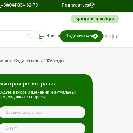
+38(044)334-62-70
Подписаться
Кредиты для Агро
|
UKR
RU
Войти
Подписаться
сто об учете
риниматель
Портал Баланс-Бюджет
вного Суда за июнь 2025 года
Быстрая регистрация
Будьте в курсе изменений и актуальных
тем, задавайте вопросы.