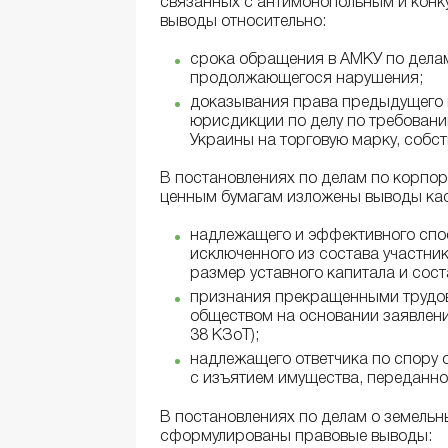
связанных с антимонопольным и кон
выводы относительно:
срока обращения в АМКУ по делам
продолжающегося нарушения;
доказывания права предыдущего 
юрисдикции по делу по требован
Украины на торговую марку, собс
В постановлениях по делам по корпо
ценным бумагам изложены выводы кас
надлежащего и эффективного спо
исключенного из состава участни
размер уставного капитала и сост
признания прекращенными трудо
обществом на основании заявлени
38 КЗоТ);
надлежащего ответчика по спору 
с изъятием имущества, переданно
В постановлениях по делам о земельн
сформулированы правовые выводы: