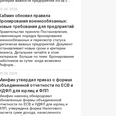
критерии важности предприятий Из-за с...
02.06.2026
Кабмин обновил правила
бронирования военнообязанных:
новые требования для предприятий
Правительство приняло Постановление,
изменяющее порядок бронирования
военнообязанных и пересмотр статуса
критически важных предприятий. Документ
устанавливает новые сроки и критерии
бизнеса. Детальнее читайте в этом
материале. Больше по теме: Бронирование
работников за сутки: когда возможно
Информ...
09.06.2026
Минфин утвердил приказ о формах
объединенной отчетности по ЕСВ и
НДФЛ для юрлиц и ФЛП
Минфин наконец обнародовал
обновленные формы объединенной
отчетности по ЕСВ и НДФЛ для юрлиц и
ФЛП, утверждена форма Налогового
расчета сумм дохода, начисленного