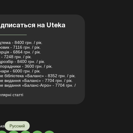
дписаться на Uteka
тема - 8400 грн. / рік.
овик - 7116 грн. / рік.
рція - 6864 грн. / рік.
- 7248 грн. / рік.
розбір - 8400 грн. / рік.
порадники - 3600 грн. / рік.
нари - 6000 грн. / рік.
ne бібліотека «Баланс» - 8352 грн. / рік.
ne видання «Баланс» - 7704 грн. / рік.
ne видання «Баланс-Агро» - 7704 грн. /
лярні статті
ька
Русский