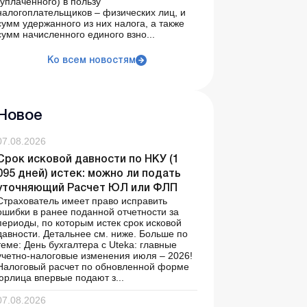
(уплаченного) в пользу
налогоплательщиков – физических лиц, и
сумм удержанного из них налога, а также
сумм начисленного единого взно...
Ко всем новостям
Новое
07.08.2026
Срок исковой давности по НКУ (1
095 дней) истек: можно ли подать
уточняющий Расчет ЮЛ или ФЛП
Страхователь имеет право исправить
ошибки в ранее поданной отчетности за
периоды, по которым истек срок исковой
давности. Детальнее см. ниже. Больше по
теме: День бухгалтера с Uteka: главные
учетно-налоговые изменения июля – 2026!
Налоговый расчет по обновленной форме
юрлица впервые подают з...
07.08.2026