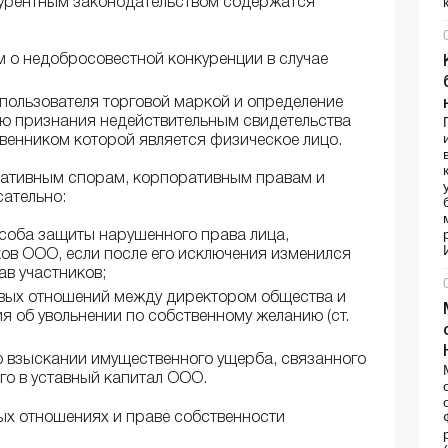
курентным законодательством содержатся
 о недобросовестной конкуренции в случае
пользователя торговой маркой и определение
ию признания недействительным свидетельства
твенником которой является физическое лицо.
ративным спорам, корпоративным правам и
ательно:
соба защиты нарушенного права лица,
ков ООО, если после его исключения изменился
ав участников;
вых отношений между директором общества и
я об увольнении по собственному желанию (ст.
о взыскании имущественного ущерба, связанного
го в уставный капитал ООО.
ых отношениях и праве собственности