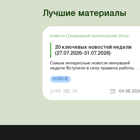
Лучшие материалы
Новости
|
Ежедневный бухгалтерский обзор
20 ключевых новостей недели
(27.07.2026–31.07.2026)
Самые интересные новости минувшей
недели Вступили в силу правила работы и
отдыха водителей Президент подписал
законы о мобилизации и военном
НОВОЕ
положении Для сельхозпредприятий и ФЛП
введены новые разовые статистические
0
0
16
04.08.202
формы Со 2 августа изменяется порядок
зачисления отдельных периодов работы в
стр...