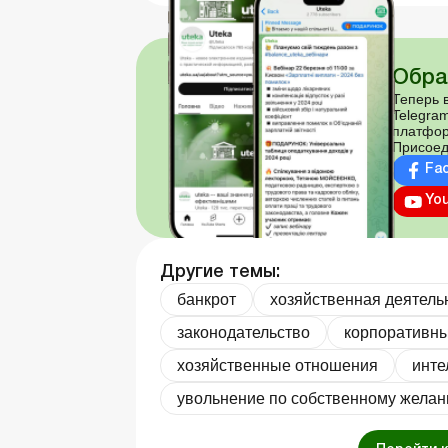
Обра
Теперь в
Telegram
платфор
Присоед
Fa
Yo
Другие темы:
банкрот
хозяйственная деятель
законодательство
корпоративн
хозяйственные отношения
инте
увольнение по собственному жела