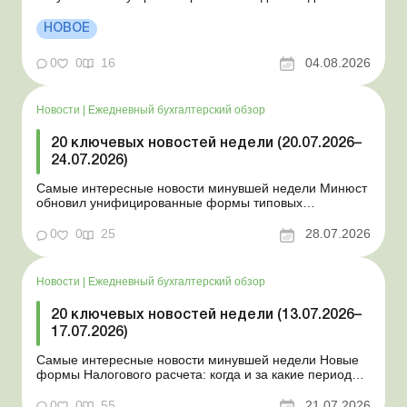
Президент подписал законы о мобилизации и военном
положении Для сельхозпредприятий и ФЛП введены
НОВОЕ
новые разовые статистические формы Со 2 августа
изменяется порядок зачисления отдельных периодов
0
0
16
04.08.2026
работы в стр...
Новости
|
Ежедневный бухгалтерский обзор
20 ключевых новостей недели (20.07.2026–
24.07.2026)
Самые интересные новости минувшей недели Минюст
обновил унифицированные формы типовых
документов для юрлиц Минэкономики отозвало
новость о создании координационного центра по
0
0
25
28.07.2026
организации бронирования У работника выявлен
статус «в розыске»: что нужно знать работодателям
Закон о ВПЛ: ка...
Новости
|
Ежедневный бухгалтерский обзор
20 ключевых новостей недели (13.07.2026–
17.07.2026)
Самые интересные новости минувшей недели Новые
формы Налогового расчета: когда и за какие периоды
отчитываться Порядок оформления и
переоформления отсрочки от призыва во время
0
0
55
21.07.2026