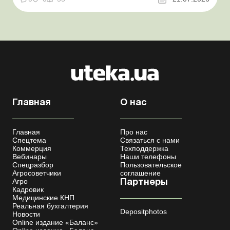
мобилизации усовершенствован Кабмин создал
Координационный центр по организации
бронирования военнообязанных Верховная Ра...
Главная
О нас
Главная
Про нас
Спецтема
Связаться с нами
Коммерция
Техподдержка
Вебинары
Наши телефоны
Спецразбор
Пользовательское
Агросоветчики
соглашение
Агро
Партнеры
Кадровик
Медицинские КНП
Реальная бухгалтерия
Depositphotos
Новости
Online издание «Баланс»