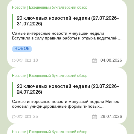
Новости
|
Ежедневный бухгалтерский обзор
20 ключевых новостей недели (27.07.2026–
31.07.2026)
Самые интересные новости минувшей недели
Вступили в силу правила работы и отдыха водителей
Президент подписал законы о мобилизации и военном
положении Для сельхозпредприятий и ФЛП введены
НОВОЕ
новые разовые статистические формы Со 2 августа
изменяется порядок зачисления отдельных периодов
0
0
18
04.08.2026
работы в стр...
Новости
|
Ежедневный бухгалтерский обзор
20 ключевых новостей недели (20.07.2026–
24.07.2026)
Самые интересные новости минувшей недели Минюст
обновил унифицированные формы типовых
документов для юрлиц Минэкономики отозвало
новость о создании координационного центра по
0
0
25
28.07.2026
организации бронирования У работника выявлен
статус «в розыске»: что нужно знать работодателям
Закон о ВПЛ: ка...
Новости
|
Ежедневный бухгалтерский обзор