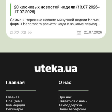
20 ключевых новостей недели (13.07.2026–
17.07.2026)
Самые интересные новости минувшей недели Новые
формы Налогового расчета: когда и за какие периоды
отчитываться Порядок оформления и
переоформления отсрочки от призыва во время
0
0
55
21.07.2026
мобилизации усовершенствован Кабмин создал
Координационный центр по организации
бронирования военнообязанных Верховная Ра...
Главная
О нас
Главная
Про нас
Спецтема
Связаться с нами
Коммерция
Техподдержка
Вебинары
Наши телефоны