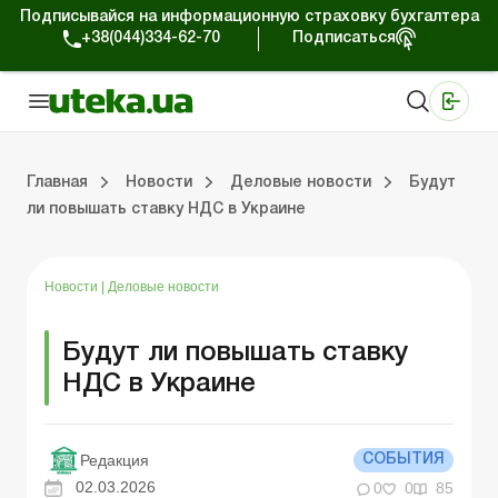
Подписывайся на информационную страховку бухгалтера
+38(044)334-62-70
Подписаться
Медицинские КНП
Online издание «Баланс»
Online издание «Баланс-Агро»
Online библиотека «Баланс»
Портал Баланс-Бюджет
Сервисы Баланс-Бюджет
Мир позитива
Работа с частными предпринимателями
Хозяйственные операции
Юридические консультации
Спецвыпуски для коммерческих предприятий
Блог редакции Uteka-Коммерция
Главная
Новости
Деловые новости
Будут
ли повышать ставку НДС в Украине
частными предпринимателями
е операции
е консультации
оммерческих предприятий
кции Uteka-Коммерция
Зарплата и кадры
ВЭД и валютные операции
Учет, налоги и отчетность
Схемы бухгалтерских проводок
Электронный кабинет
Школа бухгалтера
Финансовый аудит
Частный пр
Инструкции для работы
Новости
|
Деловые новости
Будут ли повышать ставку
НДС в Украине
Редакция
СОБЫТИЯ
02.03.2026
0
0
85