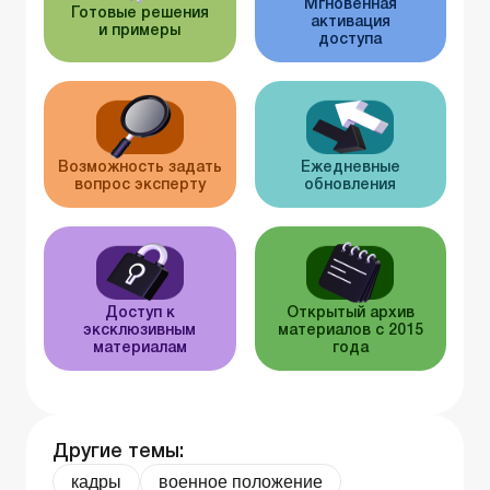
Мгновенная
Готовые решения
активация
и примеры
доступа
Возможность задать
Ежедневные
вопрос эксперту
обновления
Доступ к
Открытый архив
эксклюзивным
материалов с 2015
материалам
года
Другие темы:
кадры
военное положение