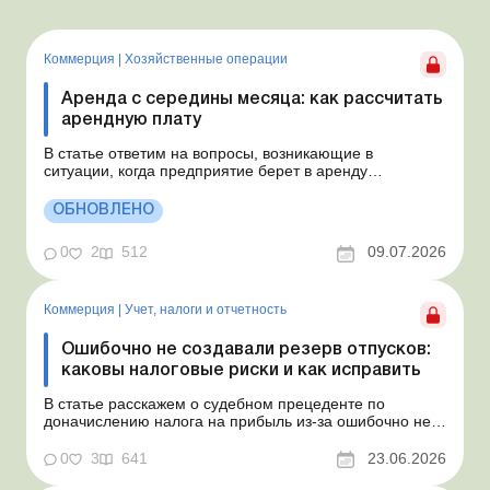
Коммерция
|
Хозяйственные операции
Аренда с середины месяца: как рассчитать
арендную плату
В статье ответим на вопросы, возникающие в
ситуации, когда предприятие берет в аренду
автомобиль у физлица по договору, который начинает
действовать с середины месяца. Предприятие
ОБНОВЛЕНО
арендует у физлица автомобиль с 15.07.2026.
Согласно условиям договора арендная плата
0
2
512
09.07.2026
составляет 4 000 грн в месяц. Возн...
Коммерция
|
Учет, налоги и отчетность
Ошибочно не создавали резерв отпусков:
каковы налоговые риски и как исправить
В статье расскажем о судебном прецеденте по
доначислению налога на прибыль из-за ошибочно не
созданного обеспечения на оплату отпусков и дадим
рекомендации, как минимизировать налоговые риски.
0
3
641
23.06.2026
Проблемные расходы: налоговые риски и судебная