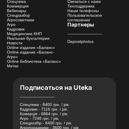
Спецтема
Связаться с нами
Коммерция
Техподдержка
Вебинары
Наши телефоны
Спецразбор
Пользовательское
Агросоветчики
соглашение
Агро
Партнеры
Кадровик
Медицинские КНП
Реальная бухгалтерия
Depositphotos
Новости
Online издание «Баланс»
Online издание «Баланс-
Агро»
Online библиотека «Баланс»
Метки
Подписаться на Uteka
Спецтема - 8400 грн. / рік.
Кадровик - 7116 грн. / рік.
Комерція - 6864 грн. / рік.
Агро - 7248 грн. / рік.
Спецрозбір - 8400 грн. / рік.
Агропорадники - 3600 грн. / рік.