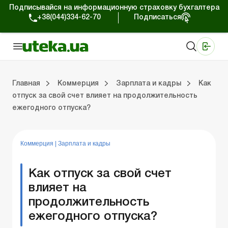
Подписывайся на информационную страховку бухгалтера
+38(044)334-62-70
Подписаться
Медицинские КНП
Online издание «Баланс»
Online издание «Баланс-Агро»
Online библиотека «Баланс»
Портал Баланс-Бюджет
Сервисы Баланс-Бюджет
Мир позитива
Работа с частными предпринимателями
Хозяйственные операции
Юридические консультации
Спецвыпуски для коммерческих предприятий
Блог редакции Uteka-Коммерция
Главная
Коммерция
Зарплата и кадры
Как
отпуск за свой счет влияет на продолжительность
ежегодного отпуска?
частными предпринимателями
е операции
е консультации
оммерческих предприятий
кции Uteka-Коммерция
Зарплата и кадры
ВЭД и валютные операции
Учет, налоги и отчетность
Схемы бухгалтерских проводок
Электронный кабинет
Школа бухгалтера
Финансовый аудит
Частный пр
Инструкции для работы
Коммерция
|
Зарплата и кадры
Как отпуск за свой счет
влияет на
продолжительность
ежегодного отпуска?