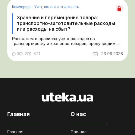
практика Понимаем ваши волнения в связи с
ошибочным несоздан...
Коммерция
|
Учет, налоги и отчетность
Хранение и перемещение товара:
транспортно-заготовительные расходы
или расходы на сбыт?
Расскажем о правилах учета расходов на
транспортировку и хранение товаров, предупредим о
налоговых рисках, предоставим аргументы и
нормативное обоснование. Проблемные расходы:
0
2
671
23.06.2026
налоговые риски и судебная практика Казалось бы, в
этом вопросе неоднозначности быть не может. Но, как
свидетельствует судеб...
Главная
О нас
Главная
Про нас