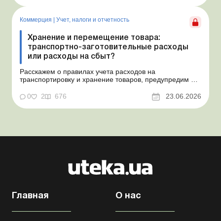
Проблемные расходы: налоговые риски и судебная
практика Понимаем ваши волнения в связи с
ошибочным несоздан...
Коммерция
|
Учет, налоги и отчетность
Хранение и перемещение товара:
транспортно-заготовительные расходы
или расходы на сбыт?
Расскажем о правилах учета расходов на
транспортировку и хранение товаров, предупредим о
налоговых рисках, предоставим аргументы и
нормативное обоснование. Проблемные расходы:
0
2
676
23.06.2026
налоговые риски и судебная практика Казалось бы, в
этом вопросе неоднозначности быть не может. Но, как
свидетельствует судеб...
Главная
О нас