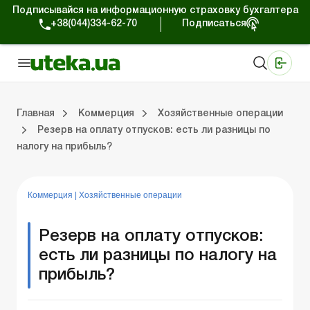
Подписывайся на информационную страховку бухгалтера
+38(044)334-62-70
Подписаться
Медицинские КНП
Online издание «Баланс»
Online издание «Баланс-Агро»
Online библиотека «Баланс»
Портал Баланс-Бюджет
Сервисы Баланс-Бюджет
Мир позитива
Работа с частными предпринимателями
Хозяйственные операции
Юридические консультации
Спецвыпуски для коммерческих предприятий
Блог редакции Uteka-Коммерция
Главная
Коммерция
Хозяйственные операции
Резерв на оплату отпусков: есть ли разницы по
налогу на прибыль?
частными предпринимателями
е операции
е консультации
оммерческих предприятий
кции Uteka-Коммерция
Зарплата и кадры
ВЭД и валютные операции
Учет, налоги и отчетность
Схемы бухгалтерских проводок
Электронный кабинет
Школа бухгалтера
Финансовый аудит
Частный пр
Инструкции для работы
Коммерция
|
Хозяйственные операции
Резерв на оплату отпусков:
есть ли разницы по налогу на
прибыль?