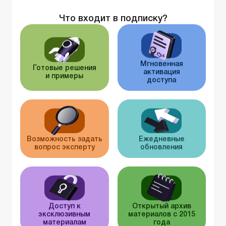
Что входит в подписку?
Мгновенная
Готовые решения
активация
и примеры
доступа
Возможность задать
Ежедневные
вопрос эксперту
обновления
Доступ к
Открытый архив
эксклюзивным
материалов с 2015
материалам
года