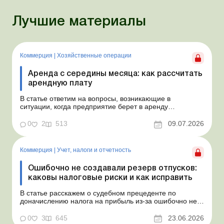
Лучшие материалы
Коммерция
|
Хозяйственные операции
Аренда с середины месяца: как рассчитать
арендную плату
В статье ответим на вопросы, возникающие в
ситуации, когда предприятие берет в аренду
автомобиль у физлица по договору, который начинает
действовать с середины месяца. Предприятие
0
2
513
09.07.2026
арендует у физлица автомобиль с 15.07.2026.
Согласно условиям договора арендная плата
составляет 4 000 грн в месяц. Возн...
Коммерция
|
Учет, налоги и отчетность
Ошибочно не создавали резерв отпусков:
каковы налоговые риски и как исправить
В статье расскажем о судебном прецеденте по
доначислению налога на прибыль из-за ошибочно не
созданного обеспечения на оплату отпусков и дадим
рекомендации, как минимизировать налоговые риски.
0
3
645
23.06.2026