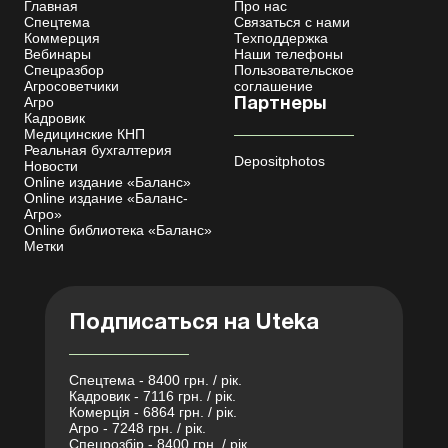
Главная
Про нас
Спецтема
Связаться с нами
Коммерция
Техподдержка
Вебинары
Наши телефоны
Спецразбор
Пользовательское
Агросоветчики
соглашение
Агро
Партнеры
Кадровик
Медицинские КНП
Реальная бухгалтерия
Depositphotos
Новости
Online издание «Баланс»
Online издание «Баланс-
Агро»
Online библиотека «Баланс»
Метки
Подписаться на Uteka
Спецтема - 8400 грн. / рік.
Кадровик - 7116 грн. / рік.
Комерція - 6864 грн. / рік.
Агро - 7248 грн. / рік.
Спецрозбір - 8400 грн. / рік.