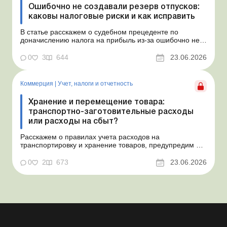
Ошибочно не создавали резерв отпусков:
каковы налоговые риски и как исправить
В статье расскажем о судебном прецеденте по
доначислению налога на прибыль из-за ошибочно не
созданного обеспечения на оплату отпусков и дадим
рекомендации, как минимизировать налоговые риски.
0
3
644
23.06.2026
Проблемные расходы: налоговые риски и судебная
практика Понимаем ваши волнения в связи с
ошибочным несоздан...
Коммерция
|
Учет, налоги и отчетность
Хранение и перемещение товара:
транспортно-заготовительные расходы
или расходы на сбыт?
Расскажем о правилах учета расходов на
транспортировку и хранение товаров, предупредим о
налоговых рисках, предоставим аргументы и
нормативное обоснование. Проблемные расходы:
0
2
673
23.06.2026
налоговые риски и судебная практика Казалось бы, в
этом вопросе неоднозначности быть не может. Но, как
свидетельствует судеб...