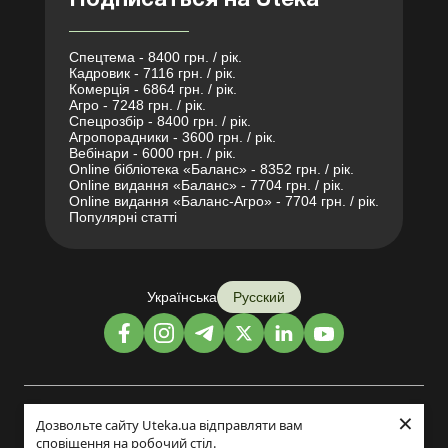
Подписаться на Uteka
Спецтема - 8400 грн. / рік.
Кадровик - 7116 грн. / рік.
Комерція - 6864 грн. / рік.
Агро - 7248 грн. / рік.
Спецрозбір - 8400 грн. / рік.
Агропорадники - 3600 грн. / рік.
Вебінари - 6000 грн. / рік.
Online бібліотека «Баланс» - 8352 грн. / рік.
Online видання «Баланс» - 7704 грн. / рік.
Online видання «Баланс-Агро» - 7704 грн. / рік.
Популярні статті
Українська
Русский
×
Дизайн и разработка:
Дозвольте сайту Uteka.ua відправляти вам
сповіщення на робочий стіл.