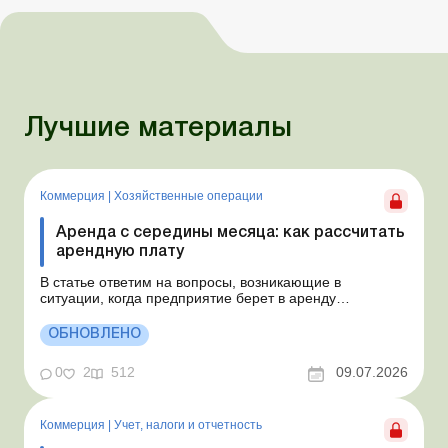
Лучшие материалы
Коммерция
|
Хозяйственные операции
Аренда с середины месяца: как рассчитать
арендную плату
В статье ответим на вопросы, возникающие в
ситуации, когда предприятие берет в аренду
автомобиль у физлица по договору, который начинает
действовать с середины месяца. Предприятие
ОБНОВЛЕНО
арендует у физлица автомобиль с 15.07.2026.
Согласно условиям договора арендная плата
0
2
512
09.07.2026
составляет 4 000 грн в месяц. Возн...
Коммерция
|
Учет, налоги и отчетность