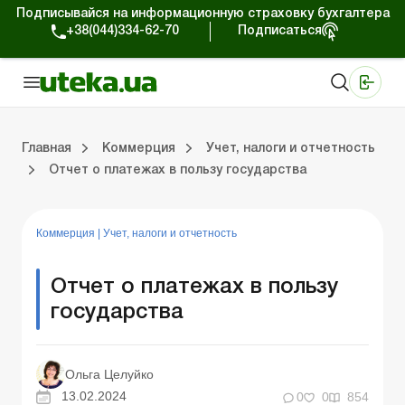
Подписывайся на информационную страховку бухгалтера
+38(044)334-62-70
Подписаться
Медицинские КНП
Online издание «Баланс»
Online издание «Баланс-Агро»
Online библиотека «Баланс»
Портал Баланс-Бюджет
Сервисы Баланс-Бюджет
Мир позитива
Работа с частными предпринимателями
Хозяйственные операции
Юридические консультации
Спецвыпуски для коммерческих предприятий
Блог редакции Uteka-Коммерция
Главная
Коммерция
Учет, налоги и отчетность
Отчет о платежах в пользу государства
частными предпринимателями
е операции
е консультации
оммерческих предприятий
кции Uteka-Коммерция
Зарплата и кадры
ВЭД и валютные операции
Учет, налоги и отчетность
Схемы бухгалтерских проводок
Электронный кабинет
Школа бухгалтера
Финансовый аудит
Частный пр
Инструкции для работы
Коммерция
|
Учет, налоги и отчетность
Отчет о платежах в пользу
государства
Ольга Целуйко
13.02.2024
0
0
854