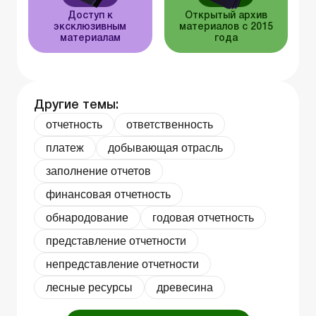
Доступ к
Открытый архив
эксклюзивным
материалов с 2015
материалам
года
Другие темы:
отчетность
ответственность
платеж
добывающая отрасль
заполнение отчетов
финансовая отчетность
обнародование
годовая отчетность
представление отчетности
непредставление отчетности
лесные ресурсы
древесина