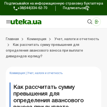
Подписывайся на информационную страховку бухгалтера
+38(044)334-62-70
Подписаться
Медицинские КНП
Online издание «Баланс»
Online издание «Баланс-Агро»
Online библиотека «Баланс»
Портал Баланс-Бюджет
Сервисы Баланс-Бюджет
Мир позитива
Работа с частными предпринимателями
Хозяйственные операции
Юридические консультации
Спецвыпуски для коммерческих предприятий
Блог редакции Uteka-Коммерция
Главная
Коммерция
Учет, налоги и отчетность
Как рассчитать сумму превышения для
определения авансового взноса при выплате
частными предпринимателями
е операции
е консультации
оммерческих предприятий
кции Uteka-Коммерция
Зарплата и кадры
ВЭД и валютные операции
Учет, налоги и отчетность
Схемы бухгалтерских проводок
Электронный кабинет
Школа бухгалтера
Финансовый аудит
Частный пр
Инструкции для работы
дивидендов юрлицу?
Коммерция
|
Учет, налоги и отчетность
Как рассчитать сумму
превышения для
определения авансового