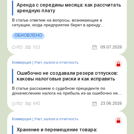
Аренда с середины месяца: как рассчитать
арендную плату
В статье ответим на вопросы, возникающие в
ситуации, когда предприятие берет в аренду
автомобиль у физлица по договору, который начинает
действовать с середины месяца. Предприятие
ОБНОВЛЕНО
арендует у физлица автомобиль с 15.07.2026.
Согласно условиям договора арендная плата
0
2
512
09.07.2026
составляет 4 000 грн в месяц. Возн...
Коммерция
|
Учет, налоги и отчетность
Ошибочно не создавали резерв отпусков:
каковы налоговые риски и как исправить
В статье расскажем о судебном прецеденте по
доначислению налога на прибыль из-за ошибочно не
созданного обеспечения на оплату отпусков и дадим
рекомендации, как минимизировать налоговые риски.
0
3
642
23.06.2026
Проблемные расходы: налоговые риски и судебная
практика Понимаем ваши волнения в связи с
ошибочным несоздан...
Коммерция
|
Учет, налоги и отчетность
Хранение и перемещение товара: