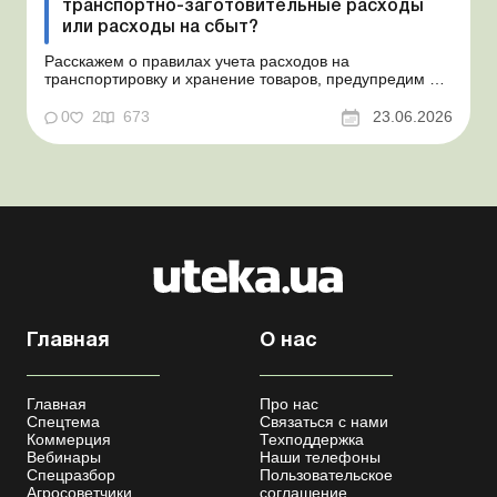
транспортно-заготовительные расходы
или расходы на сбыт?
Расскажем о правилах учета расходов на
транспортировку и хранение товаров, предупредим о
налоговых рисках, предоставим аргументы и
нормативное обоснование. Проблемные расходы:
0
2
673
23.06.2026
налоговые риски и судебная практика Казалось бы, в
этом вопросе неоднозначности быть не может. Но, как
свидетельствует судеб...
Главная
О нас
Главная
Про нас
Спецтема
Связаться с нами
Коммерция
Техподдержка
Вебинары
Наши телефоны
Спецразбор
Пользовательское
Агросоветчики
соглашение