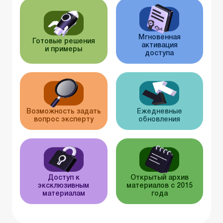
Мгновенная
Готовые решения
активация
и примеры
доступа
Возможность задать
Ежедневные
вопрос эксперту
обновления
Доступ к
Открытый архив
эксклюзивным
материалов с 2015
материалам
года