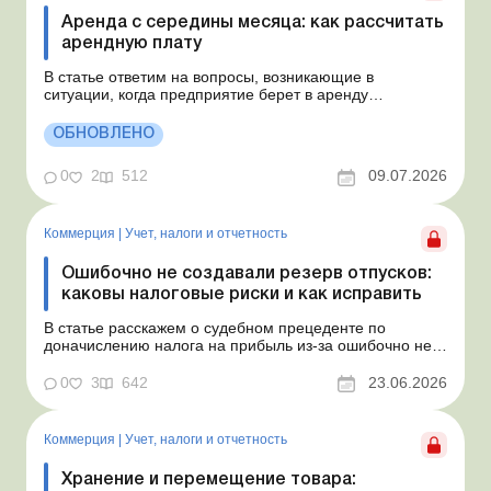
Аренда с середины месяца: как рассчитать
арендную плату
В статье ответим на вопросы, возникающие в
ситуации, когда предприятие берет в аренду
автомобиль у физлица по договору, который начинает
действовать с середины месяца. Предприятие
ОБНОВЛЕНО
арендует у физлица автомобиль с 15.07.2026.
Согласно условиям договора арендная плата
0
2
512
09.07.2026
составляет 4 000 грн в месяц. Возн...
Коммерция
|
Учет, налоги и отчетность
Ошибочно не создавали резерв отпусков:
каковы налоговые риски и как исправить
В статье расскажем о судебном прецеденте по
доначислению налога на прибыль из-за ошибочно не
созданного обеспечения на оплату отпусков и дадим
рекомендации, как минимизировать налоговые риски.
0
3
642
23.06.2026
Проблемные расходы: налоговые риски и судебная
практика Понимаем ваши волнения в связи с
ошибочным несоздан...
Коммерция
|
Учет, налоги и отчетность
Хранение и перемещение товара: