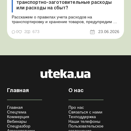
транспортно-заготовительные расходы
или расходы на сбыт?
Расскажем о правилах учета расходов на
транспортировку и хранение товаров, предупредим о
налоговых рисках, предоставим аргументы и
нормативное обоснование. Проблемные расходы:
0
2
673
23.06.2026
налоговые риски и судебная практика Казалось бы, в
этом вопросе неоднозначности быть не может. Но, как
свидетельствует судеб...
Главная
О нас
Главная
Про нас
Спецтема
Связаться с нами
Коммерция
Техподдержка
Вебинары
Наши телефоны
Спецразбор
Пользовательское
Агросоветчики
соглашение