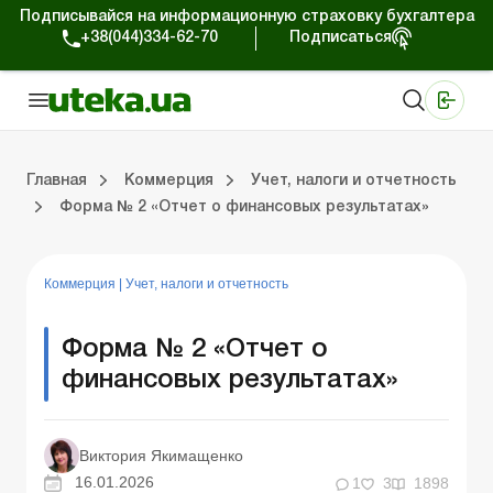
Подписывайся на информационную страховку бухгалтера
+38(044)334-62-70
Подписаться
Медицинские КНП
Online издание «Баланс»
Online издание «Баланс-Агро»
Online библиотека «Баланс»
Портал Баланс-Бюджет
Сервисы Баланс-Бюджет
Мир позитива
Работа с частными предпринимателями
Хозяйственные операции
Юридические консультации
Спецвыпуски для коммерческих предприятий
Блог редакции Uteka-Коммерция
Главная
Коммерция
Учет, налоги и отчетность
Форма № 2 «Отчет о финансовых результатах»
частными предпринимателями
е операции
е консультации
оммерческих предприятий
кции Uteka-Коммерция
Зарплата и кадры
ВЭД и валютные операции
Учет, налоги и отчетность
Схемы бухгалтерских проводок
Электронный кабинет
Школа бухгалтера
Финансовый аудит
Частный пр
Инструкции для работы
Коммерция
|
Учет, налоги и отчетность
Форма № 2 «Отчет о
финансовых результатах»
Виктория Якимащенко
16.01.2026
1
3
1898