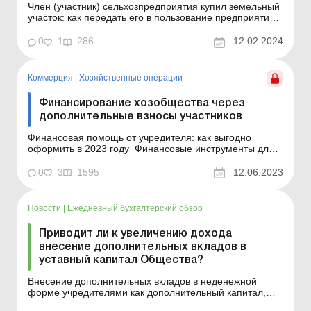
Член (участник) сельхозпредприятия купил земельный
участок: как передать его в пользование предприятию
Пример составления (на языке оригинала) Образец
для загрузки ...
0
1
286
12.02.2024
Коммерция
|
Хозяйственные операции
Финансирование хозобщества через
дополнительные взносы участников
Финансовая помощь от учредителя: как выгодно
оформить в 2023 году Финансовые инструменты для
привлечения дополнительных средств Отражение
допвзносов в бухучете и финотчетности
0
3
1595
12.06.2023
Дополнительный взнос объединяет в себе элемент
безвозвратности (как по договору дарения), но не
является безвозврат...
Новости
|
Ежедневный бухгалтерский обзор
Приводит ли к увеличению дохода
внесение дополнительных вкладов в
уставный капитал Общества?
Внесение дополнительных вкладов в неденежной
форме учредителями как дополнительный капитал,
без изменения размера уставного капитала, не