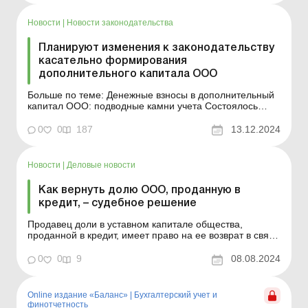
сумме установлены ограничения на расчеты
наличными в з...
Новости
|
Новости законодательства
Планируют изменения к законодательству
касательно формирования
дополнительного капитала ООО
Больше по теме: Денежные взносы в дополнительный
капитал ООО: подводные камни учета Состоялось
заседание созданной при Комитете по вопросам
экономического развития Рабочей группы по
0
0
187
13.12.2024
наработке законопроекта о внесении изменений в
Закон от 06.02.2018 № 2275-VIII «Об обществах с
ограниченной и д...
Новости
|
Деловые новости
Как вернуть долю ООО, проданную в
кредит, – судебное решение
Продавец доли в уставном капитале общества,
проданной в кредит, имеет право на ее возврат в связи
с ненадлежащим исполнением покупателем своих
обязанностей по оплате этой доли. Однако
0
0
9
08.08.2024
реализация продавцом права требования по такому
возврату возможна только по результатам
прекращения правоотношений с...
Online издание «Баланс»
|
Бухгалтерский учет и
финотчетность