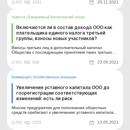
включаются в состав дохода плательщика единого
0
0
1501
25.11.2021
налога третьей группы (юридического лица), при
условии, что они имеют денежную оценку. ДЕРЖАВНА
ПОДАТКОВА СЛУЖБА УКР...
Новости
|
Ежедневный бухгалтерский обзор
Включаются ли в состав дохода ООО как
плательщика единого налога третьей
группы, взносы новых участников?
Взносы третьих лиц в дополнительный капитал
Общества с последующим принятием таких третьих
лиц в это Общество с соответствующей долей в
уставном капитале не включаются в состав дохода
0
0
568
23.09.2021
плательщика единого налога третьей группы
(юридического лица). ДЕРЖАВНА ПОДАТКОВА
СЛУЖБА УКРАЇНИ ІНДИВІДУАЛЬНА ПОД...
Коммерция
|
Хозяйственные операции
Увеличение уставного капитала ООО до
госрегистрации соответствующих
изменений: есть ли риск
Многие предприятия для пополнения оборотных
средств прибегают к увеличению уставного капитала.
Есть ли для ООО риск, если денежные средства для
увеличения уставного капитала участники внесут до
0
4
1915
13.05.2021
государственной регистрации соответствующих