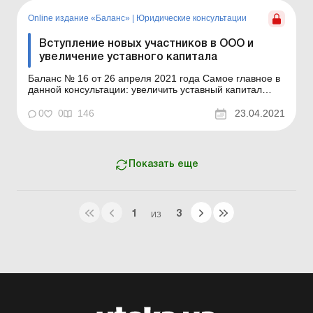
изменений? Такой вопрос часто задают бухгалтеры
предприятий, н...
Online издание «Баланс»
|
Юридические консультации
Вступление новых участников в ООО и
увеличение уставного капитала
Баланс № 16 от 26 апреля 2021 года Самое главное в
данной консультации: увеличить уставный капитал
(далее – УК) можно путем принятия в ООО новых
участников и внесения ими дополнительных вкладов;
0
0
146
23.04.2021
закон позволяет увеличивать УК при условии внесения
действующими участниками ООО своих вкладов...
Показать еще
1
3
ИЗ