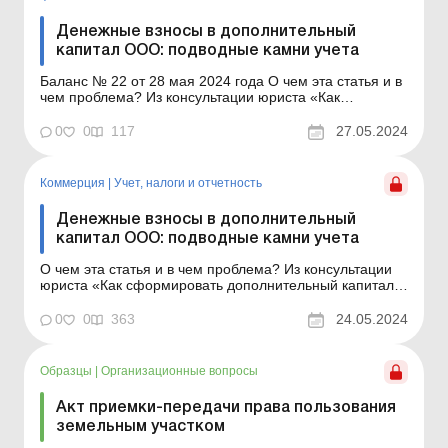
Денежные взносы в дополнительный
капитал ООО: подводные камни учета
Баланс № 22 от 28 мая 2024 года О чем эта статья и в
чем проблема? Из консультации юриста «Как
сформировать дополнительный капитал: правовые
аспекты» вы можете узнать о правовых основаниях
0
0
117
27.05.2024
формирования дополнительного капитала ООО без
увеличения размера уставного капитала (далее –...
Коммерция
|
Учет, налоги и отчетность
Денежные взносы в дополнительный
капитал ООО: подводные камни учета
О чем эта статья и в чем проблема? Из консультации
юриста «Как сформировать дополнительный капитал:
правовые аспекты» вы можете узнать о правовых
основаниях формирования дополнительного капитала
0
0
363
24.05.2024
ООО без увеличения размера уставного капитала
(далее – УК) и осуществления регистрацион...
Образцы
|
Организационные вопросы
Акт приемки-передачи права пользования
земельным участком