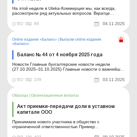
На этой неделе в Uteka-Коммерция мы, как всегда,
рассмотрели ряд актуальных вопросов. Вкратце
ознакомлю вас с темами публикаций. Уважаемые
коллеги! На этой неделе в Uteka -Коммерция мы
0
0
89
04.11.2025
рассмотрели следующие вопросы. В каком случае
руководитель отвечает за долги предприятия?
Согласившись занять опр...
Online издание «Баланс»
|
Выпуски online издания
«Баланс»
Баланс № 44 от 4 ноября 2025 года
Новости Главные бухгалтерские новости недели
(27.10.2025–31.10.2025) Главные новости о важнейших
изменениях в законодательстве – обновляется
ежедневно Содержание номера Юридические
0
0
239
03.11.2025
консультации Читать Когда руководитель отвечает за
долги предприятия Читать Частные пр...
Образцы
|
Организационные вопросы
Акт приемки-передачи доли в уставном
капитале ООО
Принимаем нового участника в общество с
ограниченной ответственностью Пример
составления (на языке оригинала) Образец для
загрузки См. также: Решение участника ООО о