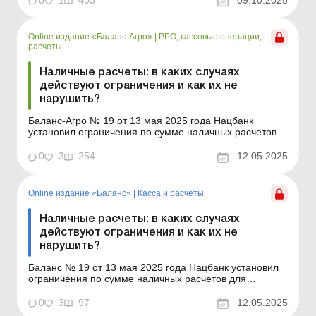
0
1
403
09.10.2025
внесении изменений в устав в связи с изменением
состава участников ...
Online издание «Баланс-Агро»
|
РРО, кассовые операции,
расчеты
Наличные расчеты: в каких случаях
действуют ограничения и как их не
нарушить?
Баланс-Агро № 19 от 13 мая 2025 года Нацбанк
установил ограничения по сумме наличных расчетов
для субъектов хозяйствования. В случае нарушения
этих ограничений к субъекту хозяйствования могут
0
3
254
12.05.2025
быть применены немалые штрафы. Мы рассмотрим: в
какой сумме установлены ограничения на расчеты
наличным...
Online издание «Баланс»
|
Касса и расчеты
Наличные расчеты: в каких случаях
действуют ограничения и как их не
нарушить?
Баланс № 19 от 13 мая 2025 года Нацбанк установил
ограничения по сумме наличных расчетов для
субъектов хозяйствования. В случае нарушения этих
ограничений к субъекту хозяйствования могут быть
0
3
97
12.05.2025
применены немалые штрафы. Мы рассмотрим: в какой