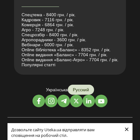
Спецтема - 8400 грн. / рік.
Кадровик - 7116 грн. / рік.
Комерція - 6864 грн. / рік.
Агро - 7248 грн. / рік.
Спецрозбір - 8400 грн. / рік.
Агропорадники - 3600 грн. / рік.
Вебінари - 6000 грн. / рік.
Online бібліотека «Баланс» - 8352 грн. / рік.
Online видання «Баланс» - 7704 грн. / рік.
Online видання «Баланс-Агро» - 7704 грн. / рік.
Популярні статті
Українська
Русский
×
Дизайн и разработка:
Дозвольте сайту Uteka.ua відправляти вам
сповіщення на робочий стіл.