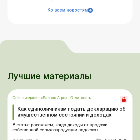
Ко всем новостям
Лучшие материалы
Online издание «Баланс-Агро»
|
Отчетность
Как единоличникам подать декларацию об
имущественном состоянии и доходах
В статье расскажем, когда доходы от продажи
собственной сельхозпродукции подлежат
налогообложению, в каких случаях физлицо обязано
подать декларацию и как определить и