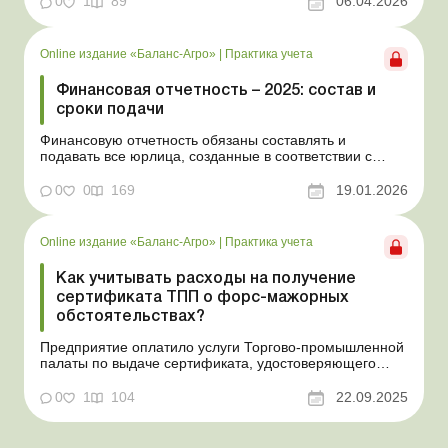
0
1
89
06.04.2026
задекларировать налогооблагаемый доход. Баланс-
Агро № 14 от 7 апреля 2026 года На практике
физлица, которые самостоятельно обрабат...
Online издание «Баланс-Агро»
|
Практика учета
Финансовая отчетность – 2025: состав и
сроки подачи
Финансовую отчетность обязаны составлять и
подавать все юрлица, созданные в соответствии с
законодательством Украины, а также филиалы и
представительства юрлиц, созданных согласно
0
0
169
19.01.2026
законодательству иностранного государства. В статье
расскажем, в какие сроки и по каким формам нужно
подавать финотчет...
Online издание «Баланс-Агро»
|
Практика учета
Как учитывать расходы на получение
сертификата ТПП о форс-мажорных
обстоятельствах?
Предприятие оплатило услуги Торгово-промышленной
палаты по выдаче сертификата, удостоверяющего
наступление форс-мажорных обстоятельств. На какие
расходы и на какой бухгалтерский счет отнести сумму
0
1
104
22.09.2025
такой оплаты? Баланс-Агро № 38 от 23 сентября 2025
года Практическая ситуация Предприятие оплатило у...