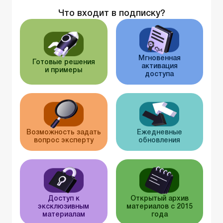
Что входит в подписку?
Мгновенная
Готовые решения
активация
и примеры
доступа
Возможность задать
Ежедневные
вопрос эксперту
обновления
Доступ к
Открытый архив
эксклюзивным
материалов с 2015
материалам
года