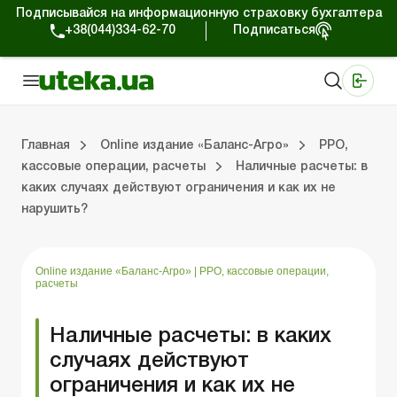
Подписывайся на информационную страховку бухгалтера
+38(044)334-62-70
Подписаться
Медицинские КНП
Online издание «Баланс»
Online издание «Баланс-Агро»
Online библиотека «Баланс»
Портал Баланс-Бюджет
Сервисы Баланс-Бюджет
Мир позитива
Выпуски online издания «Баланс-Агро»
Земельные отношения
Решаем проблемы вместе
Справочная информация
Главная
Online издание «Баланс-Агро»
РРО,
кассовые операции, расчеты
Наличные расчеты: в
каких случаях действуют ограничения и как их не
»
 отношения
 проблемы вместе
я информация
Фермерским хозяйствам
РРО, кассовые операции, расчеты
Ответы на 
Государстве
нарушить?
Online издание «Баланс-Агро»
|
РРО, кассовые операции,
расчеты
Наличные расчеты: в каких
случаях действуют
ограничения и как их не