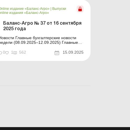
Online издание «Баланс-Агро»
|
Выпуски
online издания «Баланс-Агро»
Баланс-Агро № 37 от 16 сентября
2025 года
ости Главные бухгалтерские новости
недели (08.09.2025–12.09.2025) Главные
новости о важнейших изменениях в
законодательстве – обновляется ежедневно
0
1
562
15.09.2025
одержание номера Практика учета
Читать Основные средства
сельхозпредприятий на продажу: перевод
на субсчет 286 и определе...