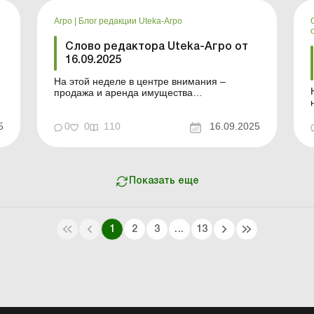
соответствующую н...
Агро
|
Блог редакции Uteka-Агро
Слово редактора Uteka-Агро от
16.09.2025
На этой неделе в центре внимания –
Нов
продажа и аренда имущества
сельхозпредприятий, новые налоговые
правила блокировки налоговых накладных,
5
а также актуальные вопросы по зарплатам
0
0
110
16.09.2025
С
и социальным выплатам. Дорогие читатели!
На этой неделе в центре внимания –
продажа и аренда имущества сельхо...
Показать еще
1
2
3
...
13