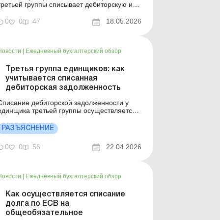
третьей группы списывает дебиторскую или
кредиторскую задолженность. В статье
рассмотрено, как облагается налогами
0
0
47
18.05.2026
такое списание у единщиков – физических
и юридических лиц. Баланс № 20 от 19 мая
2026 года Дебиторская или кредиторская
Новости
|
Ежедневный бухгалтерский обзор
задолженность, возни...
Третья группа единщиков: как
учитывается списанная
дебиторская задолженность
Списание дебиторской задолженности у
единщика третьей группы осуществляется в
соответствии с НП(С)БУ и в налоговом
учете не влияет на сумму дохода,
РАЗЪЯСНЕНИЕ
поскольку списание долга контрагента не
является поступлением средств для
0
0
56
22.04.2026
единщика. Поэтому в налоговом учете для
целей обложения ЕН при списании
дебито...
Новости
|
Ежедневный бухгалтерский обзор
Как осуществляется списание
долга по ЕСВ на
общеобязательное