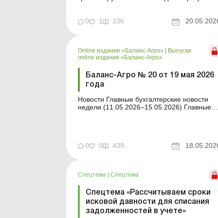
кредиторскую задолженность. В статье
рассмотрено, как облагается налогами
такое списание у единщиков – физических
0
1
236
20.05.202
и юридических лиц. Дебиторская или
кредиторская задолженность, возникшая у
плательщика единого налога ...
Online издание «Баланс-Агро»
|
Выпуски
online издания «Баланс-Агро»
Баланс-Агро № 20 от 19 мая 2026
года
Новости Главные бухгалтерские новости
недели (11.05.2026–15.05.2026) Главные
новости о важнейших изменениях в
законодательстве – обновляется ежедневн
Содержание номера Правовая помощь
Читать Проверки у субъектов
0
0
439
18.05.202
хозяйствования: чего следует ожидать
Читать Последстви...
Спецтема
|
Спецтема
Спецтема «Рассчитываем сроки
исковой давности для списания
задолженностей в учете»