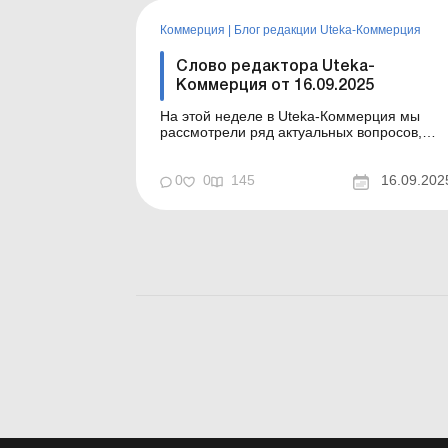
Губина, не...
Коммерция
|
Блог редакции Uteka-Коммерция
Слово редактора Uteka-
Коммерция от 16.09.2025
На этой неделе в Uteka-Коммерция мы
рассмотрели ряд актуальных вопросов,
представляющих интерес для всех
субъектов хозяйствования. Вкратце
ознакомлю вас с содержанием публикаций.
0
0
145
16.09.202
Уважаемые коллеги! На этой неделе в
Uteka-Коммерция мы, как всегда,
рассмотрели ряд актуальных вопросов.
Вкратце ознаком...