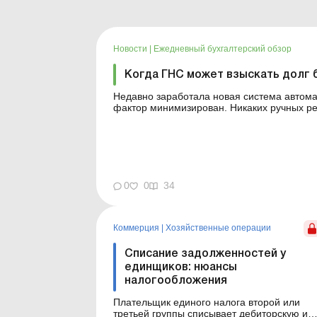
Новости
|
Ежедневный бухгалтерский обзор
Когда ГНС может взыскать долг 
Недавно заработала новая система автома
фактор минимизирован. Никаких ручных реше
внести в уставный капитал ООО право требования долга
зарплате выплачивается в июне 20...
0
0
34
Коммерция
|
Хозяйственные операции
Списание задолженностей у
единщиков: нюансы
налогообложения
Плательщик единого налога второй или
третьей группы списывает дебиторскую ил