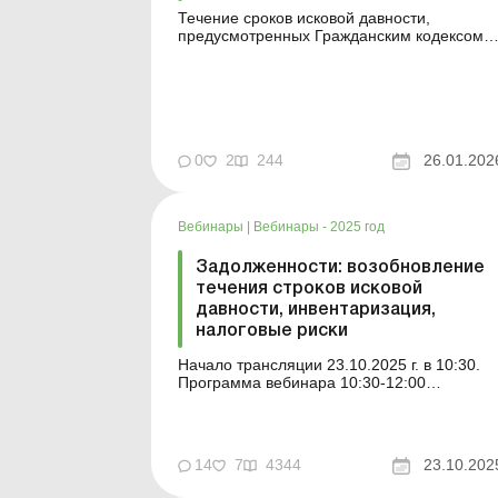
Течение сроков исковой давности,
предусмотренных Гражданским кодексом
Украины, было приостановлено на
достаточно длительный период – сначала
на время карантина, а затем – на период
военного положения (в общей сложности
«пауза» составляла более 5 лет!). Течение
сроков исковой ...
0
2
244
26.01.202
Вебинары
|
Вебинары - 2025 год
Задолженности: возобновление
течения строков исковой
давности, инвентаризация,
налоговые риски
Начало трансляции 23.10.2025 г. в 10:30.
Программа вебинара 10:30-12:00
Возобновление течения сроков исковой
давности с 4 сентября 2025 года: как
подготовиться к изменениям в ГКУ и
предотвратить налоговые риски
14
7
4344
23.10.202
Инвентаризация задолженностей:
проведение и документирование Ирина