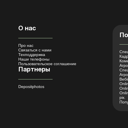
О нас
По
Про нас
Связаться с нами
Спец
Техподдержка
Кадр
Наши телефоны
Коме
Пользовательское соглашение
Агро 
Партнеры
Спец
Агро
Вебі
Onli
Depositphotos
Onli
Onli
рік.
Попу