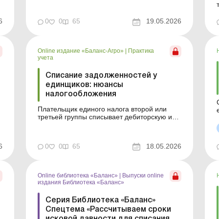
расходов, налоговых рисков и кадровых
изменений. Особое внимание уделяем
судебной практике, новым правилам
6
0
0
65
19.05.2026
проверок и электронному
документообороту в трудовых отношениях.
Дорогие читатели! На это...
Online издание «Баланс-Агро»
|
Практика
учета
Списание задолженностей у
единщиков: нюансы
налогообложения
Плательщик единого налога второй или
третьей группы списывает дебиторскую или
о
кредиторскую задолженность. В статье
рассмотрено, как облагается налогами
такое списание у единщиков – физических
6
0
0
65
18.05.2026
и юридических лиц. Баланс-Агро № 20 от
19 мая 2026 года Дебиторская или
кредиторская задолженность, ...
Online библиотека «Баланс»
|
Выпуски online
издания Библиотека «Баланс»
Серия Библиотека «Баланс»
Спецтема «Рассчитываем сроки
исковой давности для списания