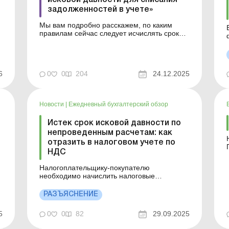
задолженностей в учете»
Мы вам подробно расскажем, по каким
правилам сейчас следует исчислять сроки
исковой давности, в частности после
приостановки их течения, приведем
примеры из последней судебной практики
по этому вопросу и подскажем, как отразить
6
0
0
204
24.12.2025
в учете задолженность, по которой истек
по
срок исковой давности. Течение...
Новости
|
Ежедневный бухгалтерский обзор
Истек срок исковой давности по
непроведенным расчетам: как
отразить в налоговом учете по
П
НДС
н
Налогоплательщику-покупателю
необходимо начислить налоговые
обязательства по НДС с использованием
механизма, определенного п. 198.5 НК, в
РАЗЪЯСНЕНИЕ
налоговом периоде, в котором происходит
списание кредиторской задолженности, и
5
0
0
82
29.09.2025
составить и зарегистрировать в Едином
реестре налоговых накладных