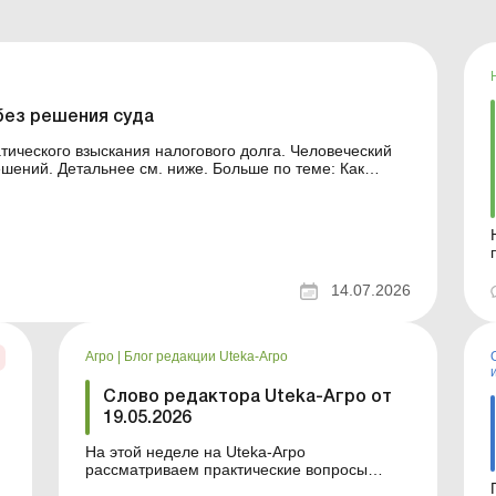
без решения суда
тического взыскания налогового долга. Человеческий
ний. Детальнее см. ниже. Больше по теме: Как
: советы юриста Если задолженность по
14.07.2026
Агро
|
Блог редакции Uteka-Агро
Слово редактора Uteka-Агро от
19.05.2026
На этой неделе на Uteka-Агро
рассматриваем практические вопросы
земельных отношений, учета транспортных
и