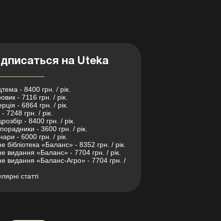
дписаться на Uteka
тема - 8400 грн. / рік.
овик - 7116 грн. / рік.
рція - 6864 грн. / рік.
- 7248 грн. / рік.
розбір - 8400 грн. / рік.
порадники - 3600 грн. / рік.
нари - 6000 грн. / рік.
ne бібліотека «Баланс» - 8352 грн. / рік.
ne видання «Баланс» - 7704 грн. / рік.
ne видання «Баланс-Агро» - 7704 грн. /
лярні статті