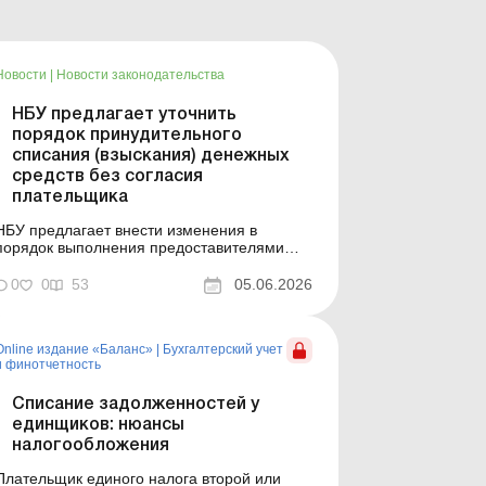
Новости
|
Новости законодательства
НБУ предлагает уточнить
порядок принудительного
списания (взыскания) денежных
средств без согласия
плательщика
НБУ предлагает внести изменения в
порядок выполнения предоставителями
платежных услуг дебетового перевода
денежных средств без согласия
0
0
53
05.06.2026
плательщика (принудительного списания/
взыскания денежных средств), в том числе
для погашения налогового долга. Больше
Online издание «Баланс»
|
Бухгалтерский учет
по теме: Когда руководитель отвечает за ...
и финотчетность
Списание задолженностей у
единщиков: нюансы
налогообложения
Плательщик единого налога второй или