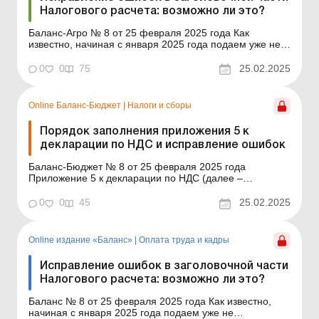
Налогового расчета: возможно ли это?
Баланс-Агро № 8 от 25 февраля 2025 года Как
известно, начиная с января 2025 года подаем уже не
квартальный, а месячный Налоговый расчет сумм
дохода, начисленного (уплаченного) в пользу
0
0
75
25.02.2025
налогоплательщиков – физических лиц, и сумм
удержанного из них налога, а также сумм
начисленного единого взн...
Online Баланс-Бюджет
|
Налоги и сборы
Порядок заполнения приложения 5 к
декларации по НДС и исправление ошибок
Баланс-Бюджет № 8 от 25 февраля 2025 года
Приложение 5 к декларации по НДС (далее –
декларация) заполняется плательщиками НДС,
которые обязаны распределять входной НДС в
0
0
45
25.02.2025
соответствии с п. 199.1 Налогового кодекса (далее –
НК) (заполняют таблицы 1 и 2) и плательщиками,
применяющими кассо...
Online издание «Баланс»
|
Оплата труда и кадры
Исправление ошибок в заголовочной части
Налогового расчета: возможно ли это?
Баланс № 8 от 25 февраля 2025 года Как известно,
начиная с января 2025 года подаем уже не