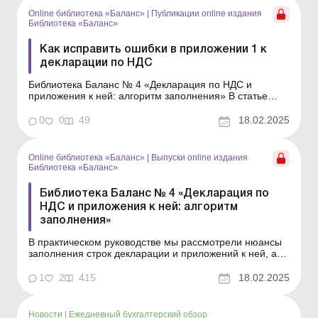
зарегистрированных в Един...
Online библиотека «Баланс»
|
Публикации online издания
Библиотека «Баланс»
Как исправить ошибки в приложении 1 к
декларации по НДС
Библиотека Баланс № 4 «Декларация по НДС и
приложения к ней: алгоритм заполнения» В статье
«Порядок заполнения приложения 1 к декларации по
НДС» мы рассказали, как заполнить таблицы
0
0
49
18.02.2025
приложения 1, теперь рассмотрим, как исправить в
этом приложении ошибки, которые повлияли либ...
Online библиотека «Баланс»
|
Выпуски online издания
Библиотека «Баланс»
Библиотека Баланс № 4 «Декларация по
НДС и приложения к ней: алгоритм
заполнения»
В практическом руководстве мы рассмотрели нюансы
заполнения строк декларации и приложений к ней, а
также порядок исправления допущенных в них ошибок,
подкрепив все многочисленными примерами и
1
2
415
18.02.2025
образцами. Каждый плательщик НДС ежемесячно
представляет отчетность по этому налогу. И казалось
бы, что с ...
Новости
|
Ежедневный бухгалтерский обзор