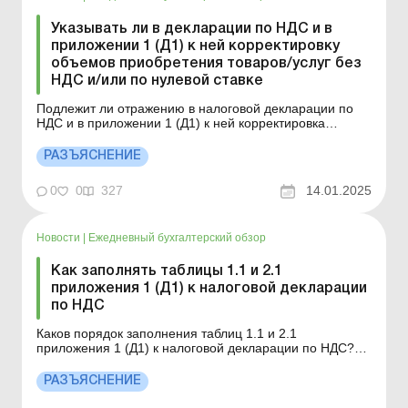
Указывать ли в декларации по НДС и в
приложении 1 (Д1) к ней корректировку
объемов приобретения товаров/услуг без
НДС и/или по нулевой ставке
Подлежит ли отражению в налоговой декларации по
НДС и в приложении 1 (Д1) к ней корректировка
объемов приобретения товаров/услуг без НДС и/или
по нулевой ставке? Порядок заполнения и
РАЗЪЯСНЕНИЕ
представления налоговой отчетности по налогу на
добавленную стоимость утвержден приказом
0
0
327
14.01.2025
Минфина от 28.01.2016 ...
Новости
|
Ежедневный бухгалтерский обзор
Как заполнять таблицы 1.1 и 2.1
приложения 1 (Д1) к налоговой декларации
по НДС
Каков порядок заполнения таблиц 1.1 и 2.1
приложения 1 (Д1) к налоговой декларации по НДС?
Порядок заполнения и представления налоговой
отчетности по налогу на добавленную стоимость
РАЗЪЯСНЕНИЕ
утвержден приказом Минфина от 28.01.2016 № 21
(далее – Порядок № 21). В составе налоговой