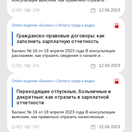
начисленные отпускные, пособие по временной
нетрудоспособности (далее – больничные), пособие
0
0
109
12.06.2023
по беременности и родам (далее – декретные),
которые начислили в текущем месяце за текущий и
будущие/прошед...
Online издание «Баланс»
|
Оплата труда и кадры
Гражданско-правовые договоры: как
заполнить зарплатную отчетность
Баланс № 16 от 18 апреля 2023 года В консультации
расскажем, как отразить сведения о начале и
окончании срока действия гражданско-правового
договора (далее – ГПД), а также о суммах
0
0
231
12.04.2023
начисленного/выплаченного по такому договору
вознаграждения в приложениях 5, 1 и 4ДФ (далее – Д5,
Д1 и 4ДФ...
Online издание «Баланс»
|
Оплата труда и кадры
Переходящие отпускные, больничные и
декретные: как отразить в зарплатной
отчетности
Баланс № 16 от 18 апреля 2023 года В консультации
выясним, как правильно отразить начисленные
отпускные, пособие по временной нетрудоспособности
(далее – больничные), пособие по беременности и
0
0
287
12.04.2023
родам (далее – декретные), которые начислили в