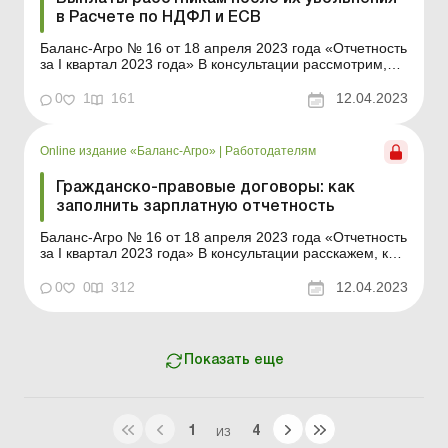
в Расчете по НДФЛ и ЕСВ
Баланс-Агро № 16 от 18 апреля 2023 года «Отчетность
за І квартал 2023 года» В консультации рассмотрим,
когда работодатель обычно начисляет и выплачивает
доходы работникам после даты их увольнения,
0
1
161
12.04.2023
выясним, начислять ли на такие доходы ЕСВ, НДФЛ и
военный сбор (далее – ВС) и как от...
Online издание «Баланс-Агро»
|
Работодателям
Гражданско-правовые договоры: как
заполнить зарплатную отчетность
Баланс-Агро № 16 от 18 апреля 2023 года «Отчетность
за І квартал 2023 года» В консультации расскажем, как
отразить сведения о начале и окончании срока
действия гражданско-правового договора (далее –
0
0
312
12.04.2023
ГПД), а также о суммах начисленного/выплаченного по
такому договору вознаграждения...
Показать еще
1
4
ИЗ