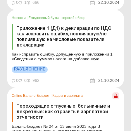
0
1
666
22.10.2024
декларации по НДС (д...
Новости
|
Ежедневный бухгалтерский обзор
Приложение 1 (Д1) к декларации по НДС:
как исправить ошибку, повлиявшую/не
повлиявшую на числовые показатели
декларации
Как исправить ошибку, допущенную в приложении 1
«Сведения о суммах налога на добавленную
стоимость, указанные в налоговых накладных/расчетах
корректировки к налоговым накладным, не
РАЗЪЯСНЕНИЕ
зарегистрированным в Едином реестре налоговых
накладных, о корректировке налоговых обязательств
0
0
962
21.10.2024
по операциям по в...
Online Баланс-Бюджет
|
Кадры и зарплата
Переходящие отпускные, больничные и
декретные: как отразить в зарплатной
отчетности
Баланс-Бюджет № 24 от 13 июня 2023 года В
консультации выясним, как правильно отразить