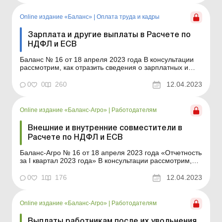
текущем месяце за текущий и будущие/прошедшие
м...
Online издание «Баланс»
|
Оплата труда и кадры
Зарплата и другие выплаты в Расчете по
НДФЛ и ЕСВ
Баланс № 16 от 18 апреля 2023 года В консультации
рассмотрим, как отразить сведения о зарплатных и
незарплатных выплатах, в частности доплаты,
индексации, премии, материальную помощь,
0
0
260
12.04.2023
стоимость подарков, а также оплаты за простой,
компенсацию за неиспользованные дни отпуска,
компенсацию стоимости т...
Online издание «Баланс-Агро»
|
Работодателям
Внешние и внутренние совместители в
Расчете по НДФЛ и ЕСВ
Баланс-Агро № 16 от 18 апреля 2023 года «Отчетность
за І квартал 2023 года» В консультации рассмотрим,
как правильно отразить сведения о приеме и
увольнении внутренних и внешних совместителей, а
0
1
176
12.04.2023
также о трудовых отношениях с ними и суммах
начисленной/выплаченной им зарплаты в
приложения...
Online издание «Баланс-Агро»
|
Работодателям
Выплаты работникам после их увольнения