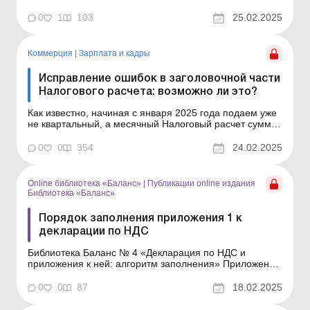
квартальный, а месячный Налоговый расчет сумм
дохода, начисленного (уплаченного) в пользу
0
1
103
25.02.2025
налогоплательщиков – физических лиц, и сумм
удержанного из них налога, а также сумм
начисленного единого взноса ...
Коммерция
|
Зарплата и кадры
Исправление ошибок в заголовочной части
Налогового расчета: возможно ли это?
Как известно, начиная с января 2025 года подаем уже
не квартальный, а месячный Налоговый расчет сумм
дохода, начисленного (уплаченного) в пользу
налогоплательщиков – физических лиц, и сумм
0
0
354
24.02.2025
удержанного из них налога, а также сумм
начисленного единого взноса (далее – Налоговый
расчет). Соо...
Online библиотека «Баланс»
|
Публикации online издания
Библиотека «Баланс»
Порядок заполнения приложения 1 к
декларации по НДС
Библиотека Баланс № 4 «Декларация по НДС и
приложения к ней: алгоритм заполнения» Приложение
1 к декларации по НДС (далее – декларация)
предназначено для расшифровки налоговых
0
0
87
18.02.2025
обязательств (только в отношении налоговых
накладных/расчетов корректировки, не