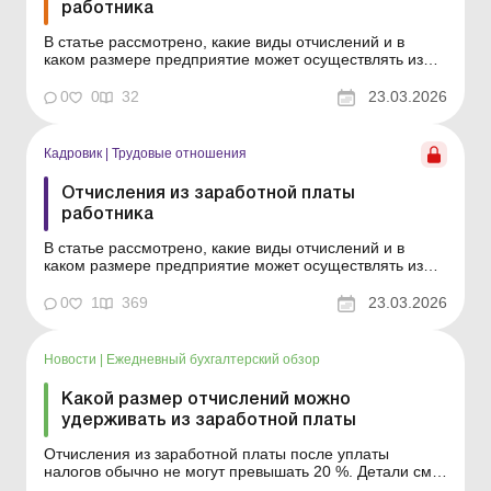
работника
В статье рассмотрено, какие виды отчислений и в
каком размере предприятие может осуществлять из
заработной платы работника, а также как это
документально оформить. Баланс-Бюджет № 12 от 24
0
0
32
23.03.2026
марта 2026 года Работнику выплачивают зарплату
после удержания из нее обязательных налогов
(сборов), а также ...
Кадровик
|
Трудовые отношения
Отчисления из заработной платы
работника
В статье рассмотрено, какие виды отчислений и в
каком размере предприятие может осуществлять из
заработной платы работника, а также как это
документально оформить. Работнику выплачивают
0
1
369
23.03.2026
зарплату после удержания из нее обязательных
налогов (сборов), а также других отчислений (при
наличии), предусмотр...
Новости
|
Ежедневный бухгалтерский обзор
Какой размер отчислений можно
удерживать из заработной платы
Отчисления из заработной платы после уплаты
налогов обычно не могут превышать 20 %. Детали см.
ниже. Больше по теме: Как бухгалтеру осуществить