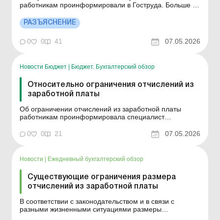
работникам проинформировали в Гоструда. Больше по
теме: Исчисляем среднюю зарплату для расчета
взноса в поддержку трудоустройства лиц с
РАЗЪЯСНЕНИЕ
инвалидностью Средняя зарплата как критерий для
признания предприятия критически важным
0
0
41
07.05.2026
Ограничение по отчислениям и...
Новости Бюджет
|
Бюджет. Бухгалтерский обзор
Относительно ограничения отчислений из
заработной платы
Об ограничении отчислений из заработной платы
работникам проинформировала специалист
управления инспекционной деятельности в
Кировоградской области работодателей, во время
0
0
21
07.05.2026
семинара на базе Гайворонского-Благовещенского
отдела Голованевского филиала областного центра
занятости. Инспектор сообщила, ч...
Новости
|
Ежедневный бухгалтерский обзор
Существующие ограничения размера
отчислений из заработной платы
В соответствии с законодательством и в связи с
разными жизненными ситуациями размеры
отчислений из зарплаты работника могут составлять до