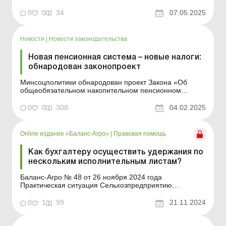
должностных лиц управления инспекционной
деятельности в Запорожской области. Инспекторы
0
0
34
07.05.2025
разъяснили, что, согласно статье 128 Кодекса законов
о труде Украины, при каждой выплате заработной
платы общий разме...
Новости
|
Новости законодательства
Новая пенсионная система – новые налоги:
обнародован законопроект
Минсоцполитики обнародован проект Закона «Об
общеобязательном накопительном пенсионном
обеспечении». Документ предусматривает
установление обязательного участия в системе
0
0
308
04.02.2025
накопительного пенсионного обеспечения всех
категорий работников. При этом дополнительные
налоги на работодателя или ...
Online издание «Баланс-Агро»
|
Правовая помощь
Как бухгалтеру осуществить удержания по
нескольким исполнительным листам?
Баланс-Агро № 48 от 26 ноября 2024 года
Практическая ситуация Сельхозпредприятию
поступило пять исполнительных листов на физическое
лицо – арендодателя земельного участка. Как в таком
0
1
99
21.11.2024
случае осуществить удержание, если в постановлении
исполнителя указано на ограничение удержаний в
размере 20...