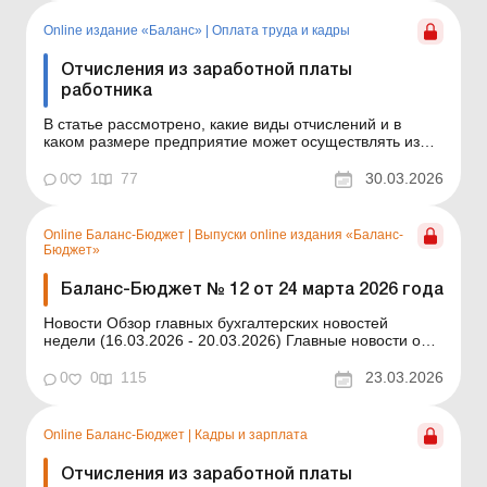
помощью уточняющей декларации Читать&n...
Online издание «Баланс»
|
Оплата труда и кадры
Отчисления из заработной платы
работника
В статье рассмотрено, какие виды отчислений и в
каком размере предприятие может осуществлять из
заработной платы работника, а также как это
документально оформить. Баланс № 13 от 31 марта
0
1
77
30.03.2026
2026 года Работнику выплачивают зарплату после
удержания из нее обязательных налогов (сборов), а
также других ...
Online Баланс-Бюджет
|
Выпуски online издания «Баланс-
Бюджет»
Баланс-Бюджет № 12 от 24 марта 2026 года
Новости Обзор главных бухгалтерских новостей
недели (16.03.2026 - 20.03.2026) Главные новости о
важнейших изменениях в законодательстве –
обновляется ежедневно Содержание номера Кадры и
0
0
115
23.03.2026
зарплата Читать Отчисления из заработной платы
работника Читать Аудит бумажной трудовой...
Online Баланс-Бюджет
|
Кадры и зарплата
Отчисления из заработной платы