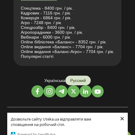
Спецтема - 8400 грн. / рік.
Кадровик - 7116 грн. / рік.
Комерція - 6864 грн. / рік.
Агро - 7248 грн. / рік.
Спецрозбір - 8400 грн. / рік.
Агропорадники - 3600 грн. / рік.
Вебінари - 6000 грн. / рік.
Online бібліотека «Баланс» - 8352 грн. / рік.
Online видання «Баланс» - 7704 грн. / рік.
Online видання «Баланс-Агро» - 7704 грн. / рік.
Популярні статті
Українська
Русский
×
Дизайн и разработка:
Дозвольте сайту Uteka.ua відправляти вам
сповіщення на робочий стіл.
©2014-2026
Powered by SendPulse