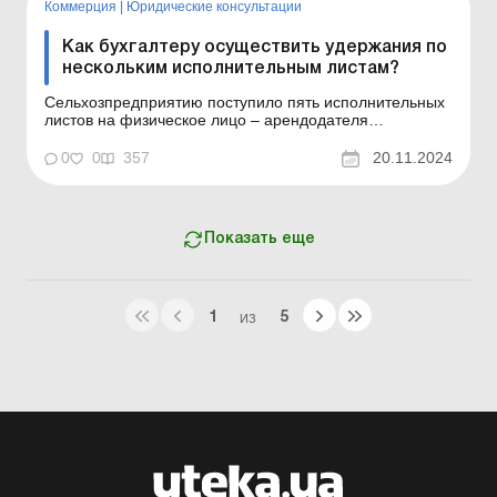
Коммерция
|
Юридические консультации
Как бухгалтеру осуществить удержания по
нескольким исполнительным листам?
Сельхозпредприятию поступило пять исполнительных
листов на физическое лицо – арендодателя
земельного участка. Как в таком случае осуществить
удержание, если в постановлении исполнителя
0
0
357
20.11.2024
указано на ограничение удержаний в размере 20 %
дохода ежемесячно, а арендная плата за земельный
участок выпл...
Показать еще
1
5
ИЗ