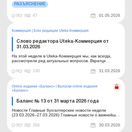
20 %, 50% или 70 %. Детальнее см. ниже. Больше по
РАЗЪЯСНЕНИЕ
теме: Отчисления из заработной платы работника
Каким может быть максимальный процент отчислений
0
0
47
01.05.2026
из заработ...
Коммерция
|
Блог редакции Uteka-Коммерция
Слово редактора Uteka-Коммерция от
31.03.2026
На этой неделе в Uteka-Коммерция мы, как всегда,
рассмотрели ряд актуальных вопросов. Вкратце
ознакомлю вас с темами статей, опубликованных на
этой неделе в Uteka-Коммерция. Уважаемые коллеги!
0
0
130
31.03.2026
Вкратце ознакомлю вас с темами статей,
опубликованных на этой неделе в Uteka-Коммерция.
Ответственность з...
Online издание «Баланс»
|
Выпуски online издания
«Баланс»
Баланс № 13 от 31 марта 2026 года
Новости Главные бухгалтерские новости недели
(23.03.2026–27.03.2026) Главные новости о важнейших
изменениях в законодательстве – обновляется
ежедневно Содержание номера Налогообложение
0
0
256
30.03.2026
Читать Исправление ошибок по налогу на прибыль с