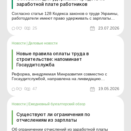
заработной плате работников
Согласно статье 128 Кодекса законов о труде Украины,
работодатели имеют право удерживать с зарплаты
работников от 20 до 50% заработка в определенных
законом случаях, разъяснили, отвечая на вопросы
0
0
25
23.07.2026
работницы торгового заведения, должностные лица
управления инспекционной деятельности в
Запорожской обл...
Новости
|
Деловые новости
Новые правила оплаты труда в
строительстве: напоминает
Госаудитслужба
Реформа, внедряемая Минразвития совместно с
Госаудитслужбой, направлена на ликвидацию
коррупционных рисков и надлежащий контроль за
использованием бюджетных средств в сфере
0
0
47
19.05.2026
строительства. В частности, в части формирования и
выплаты заработных плат работникам отрасли.
Больше по теме: Зарплата и кадр...
Новости
|
Ежедневный бухгалтерский обзор
Существуют ли ограничения по
отчислениям из зарплаты
Об ограничении отчислений из заработной платы