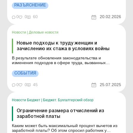
удержания по нескольким исполнительным листам? В
РАЗЪЯСНЕНИЕ
соответствии со ст. 128 КЗоТ отчисления из заработной
платы после уплаты налогов обычно не могут
0
0
60
20.02.2026
превышать...
Новости
|
Деловые новости
Новые подходы к труду женщин и
зачислению их стажа в условиях войны
В результате обновления законодательства и
изменения подходов в сфере труда, вызванных
полномасштабной войной, в Украине растет
количество женщин, которые подаются на вакансии в
СОБЫТИЯ
областях, где традиционно преобладали мужчины. В
Украине устранено искажение в трудовом
0
0
45
25.07.2025
законодательстве относительно труд...
Новости Бюджет
|
Бюджет. Бухгалтерский обзор
Ограничение размера отчислений из
заработной платы
Каким может быть максимальный процент вычетов из
заработной платы? Об этом спросил работник у