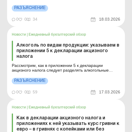
территории, к уточняющей декларации он должен
подать приложение 5 с правильным Кодом территории
РАЗЪЯСНЕНИЕ
и два приложения 7 – к ошибочному Коду территории
(с уменьшением налогового обязательства) и к
0
0
34
18.03.2026
уточненному ...
Новости
|
Ежедневный бухгалтерский обзор
Алкоголь по видам продукции: указываем в
приложении 5 к декларации акцизного
налога
Рассмотрим, как в приложении 5 к декларации
акцизного налога следует разделять алкогольные
напитки на ликероводочную, винодельческую
продукцию, другие спиртовые дистилляты, продукты с
РАЗЪЯСНЕНИЕ
содержанием этилового спирта 8,5 % объемных
единиц и более, пиво. Больше по теме: Лицензия на
0
0
59
17.03.2026
горючее, алкогол...
Новости
|
Ежедневный бухгалтерский обзор
Как в декларации акцизного налога и
приложениях к ней указывать курс гривни к
евро – в гривнях с копейками или без