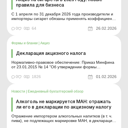
правила для бизнеса
С 1 апреля по 31 декабря 2026 года производители и
импортеры сигарет обязаны применять коэффициент
1,1 к минимальному акцизному налоговому
обязательству. Ознакомьтесь, когда
0
0
64
26.02.2026
применяется коэффициент 1,1. Больше по теме:
Предприятие передает горючее на ответственное
хранение: как заключить догов...
Формы и бланки
|
Акциз
Декларация акцизного налога
Нормативно-правовое обеспечение: Приказ Минфина
от 23.01.2015 № 14 "Об утверждении формы
декларации акцизного налога, Порядка заполнения и
представления декларации акцизного налога".
0
0
1826
01.02.2026
Аналитика: Акцизный налог – 2023: что изменилось
Исправление ошибок в декларации по акцизному
налогу ...
Новости
|
Ежедневный бухгалтерский обзор
Алкоголь не маркируется МАН: отражать
ли его в декларации по акцизному налогу
Отражение импортером алкогольных напитков (в т. ч.
пива), не подлежащих маркировке МАН, в декларации
не предусмотрено. Больше по теме: Лицензия на