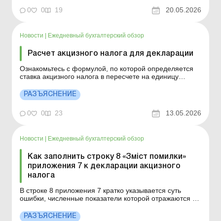
не применяется. Детальнее см. ниже. Больше по теме:
0
0
19
20.05.2026
...
Новости
|
Ежедневный бухгалтерский обзор
Расчет акцизного налога для декларации
Ознакомьтесь с формулой, по которой определяется
ставка акцизного налога в пересчете на единицу
товара для заполнения графы 14 приложения 1 к
декларации акцизного налога. Больше по теме:
РАЗЪЯСНЕНИЕ
Средняя зарплата для лицензиатов – розничных
торговцев подакцизными товарами: (не)однозначные
0
0
23
13.05.2026
16/12 т...
Новости
|
Ежедневный бухгалтерский обзор
Как заполнить строку 8 «Зміст помилки»
приложения 7 к декларации акцизного
налога
В строке 8 приложения 7 кратко указывается суть
ошибки, численные показатели которой отражаются в
строках 1–4 соответствующей графы приложения 7 к
декларации акцизного налога. Подробности см. ниже.
РАЗЪЯСНЕНИЕ