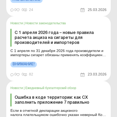
солнечных батарей: как организовать продажу
излишков электроэнергии? Подается ли декларация
0
0
24
25.03.2026
акцизного ...
Новости
|
Новости законодательства
С 1 апреля 2026 года – новые правила
расчета акциза на сигареты для
производителей и импортеров
С 1 апреля по 31 декабря 2026 года производители и
импортеры сигарет обязаны применять коэффициент
1,1 к минимальному акцизному налоговому
обязательству, поскольку по итогам декларирования за
ВНИМАНИЕ!
2025 год доля общей суммы акцизного налога в
средневзвешенной розничной цене сигарет составляет
0
0
82
23.03.2026
58,8 %, что ...
Новости
|
Ежедневный бухгалтерский обзор
Ошибка в коде территории: как СХ
заполнить приложение 7 правильно
Если в отчетной декларации акцизного
налога плательщиком ошибочно указан неверный Код