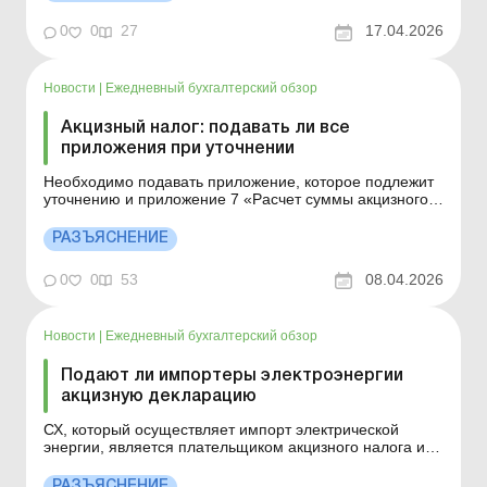
Больше по теме: Средняя зарплата для лицензиатов –
розничных торговцев подакцизными товар...
0
0
27
17.04.2026
Новости
|
Ежедневный бухгалтерский обзор
Акцизный налог: подавать ли все
приложения при уточнении
Необходимо подавать приложение, которое подлежит
уточнению и приложение 7 «Расчет суммы акцизного
налога, который увеличивает или уменьшает
налоговые обязательства вследствие исправления
РАЗЪЯСНЕНИЕ
самостоятельно выявленной ошибки, допущенной в
предыдущих отчетных периодах». При этом в период с
0
0
53
08.04.2026
1 а...
Новости
|
Ежедневный бухгалтерский обзор
Подают ли импортеры электроэнергии
акцизную декларацию
СХ, который осуществляет импорт электрической
энергии, является плательщиком акцизного налога и у
него возникает обязанность в подаче декларации.
Подробнее см. ниже. Больше по теме: Установка
РАЗЪЯСНЕНИЕ