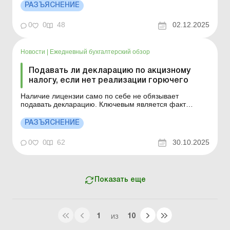
горючее, алкогольные и табачные изделия: порядок
РАЗЪЯСНЕНИЕ
получения, уплаты, аннулирования Кафе планирует
сотрудничать с компанией GLOVO: кто должен
0
0
48
02.12.2025
оформлять ф...
Новости
|
Ежедневный бухгалтерский обзор
Подавать ли декларацию по акцизному
налогу, если нет реализации горючего
Наличие лицензии само по себе не обязывает
подавать декларацию. Ключевым является факт
регистрации субъекта хозяйствования в качестве
плательщика акцизного налога. Больше по теме:
РАЗЪЯСНЕНИЕ
Квартальная объединенная отчетность ФЛП,
освобождение от ЕСВ за себя, минималка для
0
0
62
30.10.2025
продавцов подакцизных товаров: важн...
Показать еще
1
10
ИЗ