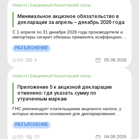
Новости
|
Ежедневный бухгалтерский обзор
Минимальное акцизное обязательство в
декларации за апрель – декабрь 2026 года
С 1 апреля по 31 декабря 2026 года производители и
импортеры сигарет обязаны применять коэффициент
1,1 к минимальному акцизному налоговому
обязательству. Рассмотрим, на кого распространяется
РАЗЪЯСНЕНИЕ
норма, когда применяется коэффициент 1,1
и отражение в отчетности за 2026 год. Больше по
0
0
8
05.08.2026
теме:...
Новости
|
Ежедневный бухгалтерский обзор
Приложение 5 к акцизной декларации
отменено: где указать сумму по
утраченным маркам
ГНС рекомендует плательщикам акцизного налога, у
которых возникли основания для декларирования
информации об утраченных марках акцизного налога в
налоговой отчетности за февраль – октябрь 2026 года,
РАЗЪЯСНЕНИЕ
отражать такие показатели в приложении 9 к
Декларации, используя показатели, которые
0
0
15
04.08.2026
содержалис...