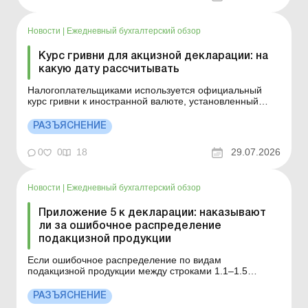
Новости
|
Ежедневный бухгалтерский обзор
Курс гривни для акцизной декларации: на
какую дату рассчитывать
Налогоплательщиками используется официальный
курс гривни к иностранной валюте, установленный
НБУ, действующий на первый день квартала, в котором
на таможенной территории Украины осуществляется
РАЗЪЯСНЕНИЕ
реализация горючего. Детальнее см. ниже. Больше по
теме: Лицензия на горючее, алкогольные и табачные
0
0
18
29.07.2026
...
Новости
|
Ежедневный бухгалтерский обзор
Приложение 5 к декларации: наказывают
ли за ошибочное распределение
подакцизной продукции
Если ошибочное распределение по видам
подакцизной продукции между строками 1.1–1.5
приложения 5 к Декларации по одинаковому коду
КАТЕТТО по графе «Вартість» не повлияло на сумму
РАЗЪЯСНЕНИЕ
налоговых обязательств, финансовая ответственность