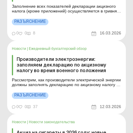
Заполнение всех показателей декларации акцизного
налога (кроме приложений) осуществляется в гривнях
без копеек с соответствующим округлением по
общеустановленным правилам. Курс гривни к евро в
РАЗЪЯСНЕНИЕ
приложениях к декларации отмечается в гривнях с
четырьмя знаками после запятой. Детальнее см. ниже.
0
0
8
16.03.2026
Больше ...
Новости
|
Ежедневный бухгалтерский обзор
Производители электроэнергии:
заполняем декларацию по акцизному
налогу во время военного положения
Рассмотрим, как производители электрической энергии
должны заполнять декларацию по акцизному налогу в
период действия военного положения. Больше по
теме: Установка солнечных батарей: как организовать
РАЗЪЯСНЕНИЕ
продажу излишков электроэнергии? В каком порядке
производители электрической энергии заполняют
0
0
37
12.03.2026
декл...
Новости
|
Новости законодательства
Акциз на сигареты в 2026 году: новые