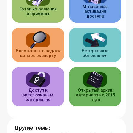
Мгновенная
Готовые решения
активация
и примеры
доступа
Возможность задать
Ежедневные
вопрос эксперту
обновления
Доступ к
Открытый архив
эксклюзивным
материалов с 2015
материалам
года
Другие темы: