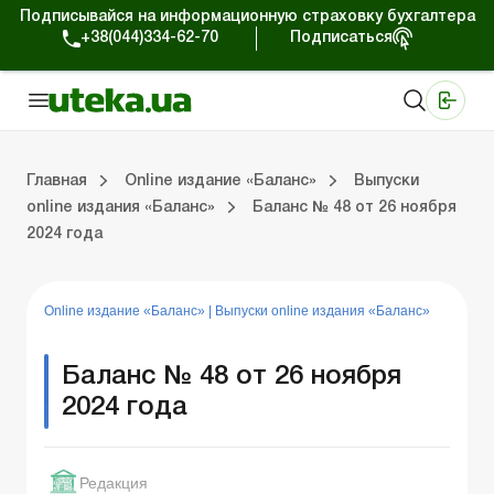
Подписывайся на информационную страховку бухгалтера
+38(044)334-62-70
Подписаться
Медицинские КНП
Online издание «Баланс»
Online издание «Баланс-Агро»
Online библиотека «Баланс»
Портал Баланс-Бюджет
Сервисы Баланс-Бюджет
Мир позитива
Выпуски online издания «Баланс»
Оплата труда и кадры
Касса и расчеты
Упра
С
Бу
ВЭ
Ар
Главная
Online издание «Баланс»
Выпуски
online издания «Баланс»
Баланс № 48 от 26 ноября
2024 года
дания «Баланс»
ры
счеты
Управленческий учет
Судебная практика
Бухгалтерский учет и финотчетность
ВЭД и валютные операции
Аренда и лизинг
Справочная информация
Юридические консультации
Online издание «Баланс»
|
Выпуски online издания «Баланс»
Баланс № 48 от 26 ноября
2024 года
Редакция