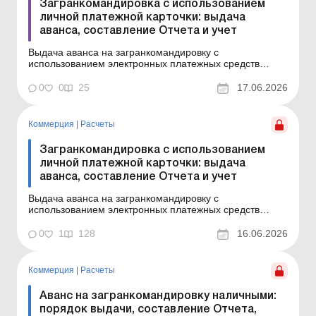
Загранкомандировка с использованием
личной платежной карточки: выдача
аванса, составление Отчета и учет
Выдача аванса на загранкомандировку с
использованием электронных платежных средств
(платежных карточек) на сегодня – наиболее удобный
и широко применяемый вариант. В статье рассмотрим
0
0
25
17.06.2026
особенности учета командировочных расходов в
случае, если аванс перечислен на личную платежную
карточку рабо...
Коммерция
|
Расчеты
Загранкомандировка с использованием
личной платежной карточки: выдача
аванса, составление Отчета и учет
Выдача аванса на загранкомандировку с
использованием электронных платежных средств
(платежных карточек) на сегодня – наиболее удобный
и широко применяемый вариант. В статье рассмотрим
0
1
128
16.06.2026
особенности учета командировочных расходов в
случае, если аванс перечислен на личную платежную
карточку работн...
Коммерция
|
Расчеты
Аванс на загранкомандировку наличными:
порядок выдачи, составление Отчета,