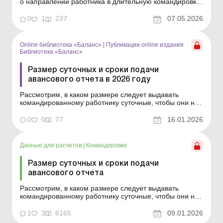
о направлении работника в длительную командировку
и вносить изменения в документацию по воинскому
учету. Практическая ситуация Предприятие направило
0
1
237
07.05.2026
военнообязанного работника в командировку на
длительное время. Нужно ли в таком случае
уведомлять ...
Online библиотека «Баланс»
|
Публикации online издания
Библиотека «Баланс»
Размер суточных и сроки подачи
авансового отчета в 2026 году
Рассмотрим, в каком размере следует выдавать
командированному работнику суточные, чтобы они не
попали под обложение НДФЛ и военным сбором, а
также когда и в какой срок работник обязан подать в
0
0
77
16.01.2026
бухгалтерию Отчет об использовании денежных
средств/электронных денег, выданных на командировку
или под о...
Данные для расчетов
|
Командировки
Размер суточных и сроки подачи
авансового отчета
Рассмотрим, в каком размере следует выдавать
командированному работнику суточные, чтобы они не
попали под обложение НДФЛ и военным сбором, а
также когда и в какой срок работник обязан подать в
1
3
6165
09.01.2026
бухгалтерию Отчет об использовании денежных