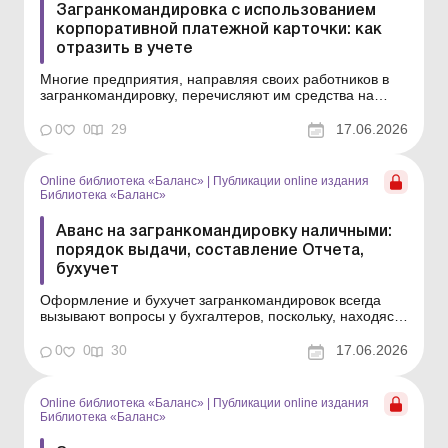
Загранкомандировка с использованием
корпоративной платежной карточки: как
отразить в учете
Многие предприятия, направляя своих работников в
загранкомандировку, перечисляют им средства на
корпоративную платежную карточку. В статье
расскажем, когда перечисленные средства считаются
0
0
29
17.06.2026
выданными в подотчет и по какому курсу НБУ отражать
в учете командировочные расходы. Библиотека Баланс
№ 11 &...
Online библиотека «Баланс»
|
Публикации online издания
Библиотека «Баланс»
Аванс на загранкомандировку наличными:
порядок выдачи, составление Отчета,
бухучет
Оформление и бухучет загранкомандировок всегда
вызывают вопросы у бухгалтеров, поскольку, находясь
в командировке, работник осуществляет расходы в
инвалюте. В статье рассмотрим порядок учета
0
0
30
17.06.2026
командировочных расходов в ситуации, когда аванс на
командировку выдается в наличной форме в инвалюте
или г...
Online библиотека «Баланс»
|
Публикации online издания
Библиотека «Баланс»