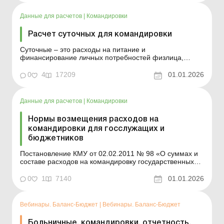
средств/электронных денег, выданных на командировку
или под отч...
Данные для расчетов
|
Командировки
Расчет суточных для командировки
Суточные – это расходы на питание и
финансирование личных потребностей физлица,
понесенные в связи с командировкой (пп. 170.9.1
НКУ). Такие расходы не надо подтверждать
0
4
17209
01.01.2026
документально. Согласно ст. 121 КЗоТ работодатель
обязан выплатить командированному работнику
суточные. Для работников комме...
Данные для расчетов
|
Командировки
Нормы возмещения расходов на
командировки для госслужащих и
бюджетников
Постановление КМУ от 02.02.2011 № 98 «О суммах и
составе расходов на командировку государственных
служащих, а также других лиц, направляемых в
командировку предприятиями, учреждениями и
0
1
7140
01.01.2026
организациями, полностью или частично
содержащимися (финансируемыми) за счет
бюджетных средств» (при...
Вебинары. Баланс-Бюджет
|
Вебинары. Баланс-Бюджет
Больничные, командировки, отчетность,