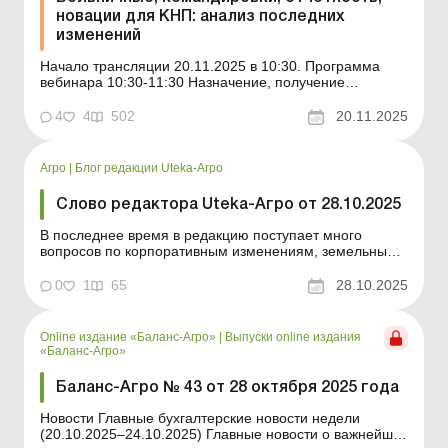
новации для КНП: анализ последних
изменений
Начало трансляции 20.11.2025 в 10:30. Программа
вебинара 10:30-11:30 Назначение, получение
финансирование и проверка больничных
Командировки по обновленным правилам Новые
4
4
502
20.11.2025
правила проведения медосмотров работников
Светлана Листровая, независимый эксперт по
трудовому законодательству и налого...
Агро
|
Блог редакции Uteka-Агро
Слово редактора Uteka-Агро от 28.10.2025
В последнее время в редакцию поступает много
вопросов по корпоративным изменениям, земельным
операциям, валютным расчетам и налоговым
нюансам. Поэтому мы собрали консультации, которые
0
1
65
28.10.2025
помогут быстро сориентироваться в сложных
ситуациях и принять обоснованные решения. Дорогие
читатели! В последнее в...
Online издание «Баланс-Агро»
|
Выпуски online издания
«Баланс-Агро»
Баланс-Агро № 43 от 28 октября 2025 года
Новости Главные бухгалтерские новости недели
(20.10.2025–24.10.2025) Главные новости о важнейших