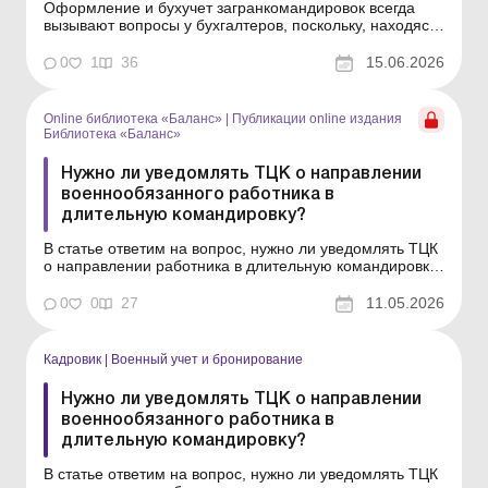
Оформление и бухучет загранкомандировок всегда
вызывают вопросы у бухгалтеров, поскольку, находясь
в командировке, работник осуществляет расходы в
инвалюте. В статье рассмотрим порядок учета
0
1
36
15.06.2026
командировочных расходов в ситуации, когда аванс на
командировку выдается в наличной форме в инвалюте
или г...
Online библиотека «Баланс»
|
Публикации online издания
Библиотека «Баланс»
Нужно ли уведомлять ТЦК о направлении
военнообязанного работника в
длительную командировку?
В статье ответим на вопрос, нужно ли уведомлять ТЦК
о направлении работника в длительную командировку
и вносить изменения в документацию по воинскому
учету. Библиотека Баланс № 9 «Ведение воинского
0
0
27
11.05.2026
учета юридическими лицами» Практическая ситуация
Предприятие направило военнообязанного...
Кадровик
|
Военный учет и бронирование
Нужно ли уведомлять ТЦК о направлении
военнообязанного работника в
длительную командировку?
В статье ответим на вопрос, нужно ли уведомлять ТЦК