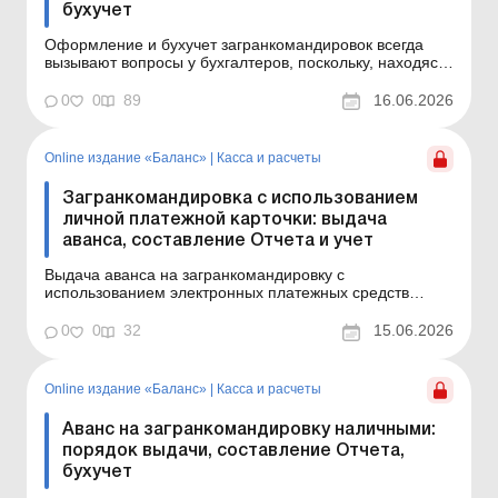
бухучет
Оформление и бухучет загранкомандировок всегда
вызывают вопросы у бухгалтеров, поскольку, находясь
в командировке, работник осуществляет расходы в
инвалюте. В статье рассмотрим порядок учета
0
0
89
16.06.2026
командировочных расходов в ситуации, когда аванс на
командировку выдается в наличной форме в инвалюте
или гри...
Online издание «Баланс»
|
Касса и расчеты
Загранкомандировка с использованием
личной платежной карточки: выдача
аванса, составление Отчета и учет
Выдача аванса на загранкомандировку с
использованием электронных платежных средств
(платежных карточек) на сегодня – наиболее удобный
и широко применяемый вариант. В статье рассмотрим
0
0
32
15.06.2026
особенности учета командировочных расходов в
случае, если аванс перечислен на личную платежную
карточку рабо...
Online издание «Баланс»
|
Касса и расчеты
Аванс на загранкомандировку наличными:
порядок выдачи, составление Отчета,
бухучет