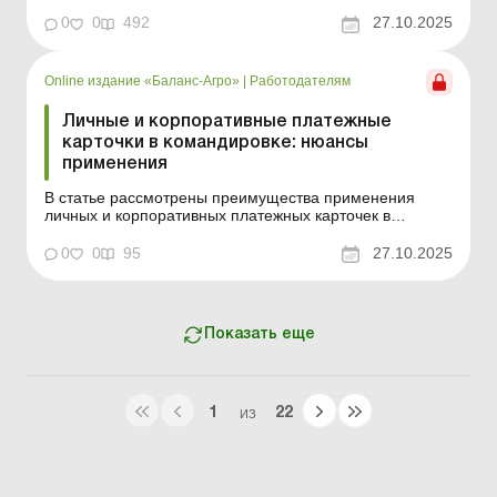
изменениях в законодательстве – обновляется
ежедневно Содержание номера Правовая помощь
0
0
492
27.10.2025
Читать Имеются ли сейчас ограничения по сроку
применения штрафных санкций на основании д...
Online издание «Баланс-Агро»
|
Работодателям
Личные и корпоративные платежные
карточки в командировке: нюансы
применения
В статье рассмотрены преимущества применения
личных и корпоративных платежных карточек в
командировке, особенности их применения,
проведения расчетов и подачи отчета об
0
0
95
27.10.2025
израсходованных средствах. Баланс-Агро № 43 от 28
октября 2025 года Применение платежных карточек –
удобный и безопасный ин...
Показать еще
1
22
ИЗ