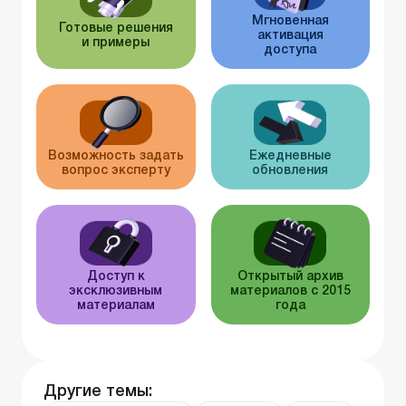
Мгновенная
Готовые решения
активация
и примеры
доступа
Возможность задать
Ежедневные
вопрос эксперту
обновления
Доступ к
Открытый архив
эксклюзивным
материалов с 2015
материалам
года
Другие темы: