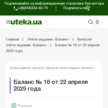
Подписывайся на информационную страховку бухгалтера
+38(044)334-62-70
Подписаться
Медицинские КНП
Online издание «Баланс»
Online издание «Баланс-Агро»
Online библиотека «Баланс»
Портал Баланс-Бюджет
Сервисы Баланс-Бюджет
Мир позитива
Выпуски online издания «Баланс»
Оплата труда и кадры
Касса и расчеты
Упра
С
Бу
ВЭ
Ар
Главная
Online издание «Баланс»
Выпуски
online издания «Баланс»
Баланс № 16 от 22 апреля
2025 года
дания «Баланс»
ры
счеты
Управленческий учет
Судебная практика
Бухгалтерский учет и финотчетность
ВЭД и валютные операции
Аренда и лизинг
Справочная информация
Юридические консультации
Online издание «Баланс»
|
Выпуски online издания «Баланс»
Баланс № 16 от 22 апреля
2025 года
Редакция