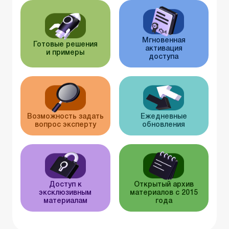
Мгновенная
Готовые решения
активация
и примеры
доступа
Возможность задать
Ежедневные
вопрос эксперту
обновления
Доступ к
Открытый архив
эксклюзивным
материалов с 2015
материалам
года