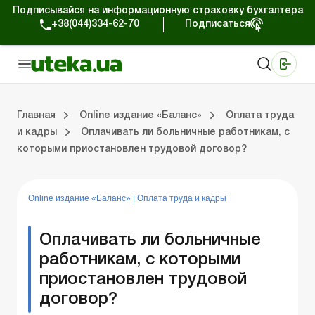
Подписывайся на информационную страховку бухгалтера
+38(044)334-62-70
Подписаться
Медицинские КНП
Online издание «Баланс»
Online издание «Баланс-Агро»
Online библиотека «Баланс»
Портал Баланс-Бюджет
Сервисы Баланс-Бюджет
Мир позитива
Выпуски online издания «Баланс»
Оплата труда и кадры
Касса и расчеты
Упра
С
Бу
ВЭ
Ар
Главная
Online издание «Баланс»
Оплата труда
и кадры
Оплачивать ли больничные работникам, с
которыми приостановлен трудовой договор?
дания «Баланс»
ры
счеты
Управленческий учет
Судебная практика
Бухгалтерский учет и финотчетность
ВЭД и валютные операции
Аренда и лизинг
Справочная информация
Юридические консультации
Online издание «Баланс»
|
Оплата труда и кадры
Оплачивать ли больничные
работникам, с которыми
приостановлен трудовой
договор?