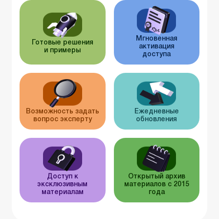
Мгновенная
Готовые решения
активация
и примеры
доступа
Возможность задать
Ежедневные
вопрос эксперту
обновления
Доступ к
Открытый архив
эксклюзивным
материалов с 2015
материалам
года