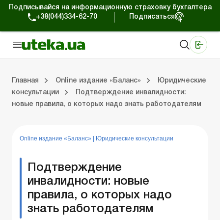
Подписывайся на информационную страховку бухгалтера
+38(044)334-62-70
Подписаться
Медицинские КНП
Online издание «Баланс»
Online издание «Баланс-Агро»
Online библиотека «Баланс»
Портал Баланс-Бюджет
Сервисы Баланс-Бюджет
Мир позитива
Выпуски online издания «Баланс»
Оплата труда и кадры
Касса и расчеты
Упра
С
Бу
ВЭ
Ар
Главная
Online издание «Баланс»
Юридические
консультации
Подтверждение инвалидности:
новые правила, о которых надо знать работодателям
дания «Баланс»
ры
счеты
Управленческий учет
Судебная практика
Бухгалтерский учет и финотчетность
ВЭД и валютные операции
Аренда и лизинг
Справочная информация
Юридические консультации
Online издание «Баланс»
|
Юридические консультации
Подтверждение
инвалидности: новые
правила, о которых надо
знать работодателям