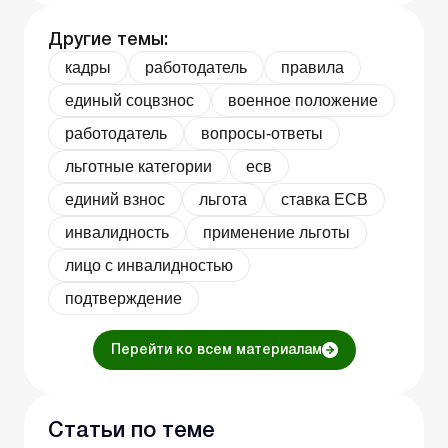
Другие темы:
кадры
работодатель
правила
единый соцвзнос
военное положение
работодатель
вопросы-ответы
льготные категории
есв
единий взнос
льгота
ставка ЕСВ
инвалидность
применение льготы
лицо с инвалидностью
подтверждение
Перейти ко всем материалам
Статьи по теме