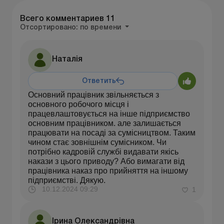
Всего комментариев
11
Отсортировано:
по времени
Наталія
Ответить
Основний працівник звільняється з
основного робочого місця і
працевлаштовується на інше підприємство
основним працівником. але залишається
працювати на посаді за сумісництвом. Таким
чином стає зовнішнім сумісником. Чи
потрібно кадровій службі видавати якісь
накази з цього приводу? Або вимагати від
працівника наказ про прийняття на іншому
підприємстві. Дякую.
10.12.2024 09:29
1
Ірина Олександрівна