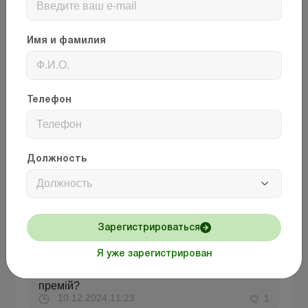
10.12.2024 10:52
1
Имя и фамилия
Таміла Петрівна
Ответить
Телефон
як правило, за виконання обов'язків
тимчасово відсутнього працівника
здійснюється доплати. Проте, якщо у
вас приватне підприємство то такий
розмір встановлюється у внітрішніх
Должность
локальних документах
10.12.2024 12:34
0
Должность
Марина Василівна
Зарегистрироваться
Я уже зарегистрирован
Ответить
Як правильно оформити нарахування
премій?
10.12.2024 11:23
1