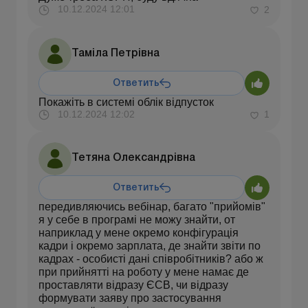
10.12.2024 12:01
2
Таміла Петрівна
Ответить
Покажіть в системі облік відпусток
10.12.2024 12:02
1
Тетяна Олександрівна
Ответить
передивляючись вебінар, багато "прийомів"
я у себе в програмі не можу знайти, от
наприклад у мене окремо конфігурація
кадри і окремо зарплата, де знайти звіти по
кадрах - особисті дані співробітників? або ж
при прийнятті на роботу у мене намає де
проставляти відразу ЄСВ, чи відразу
формувати заяву про застосування