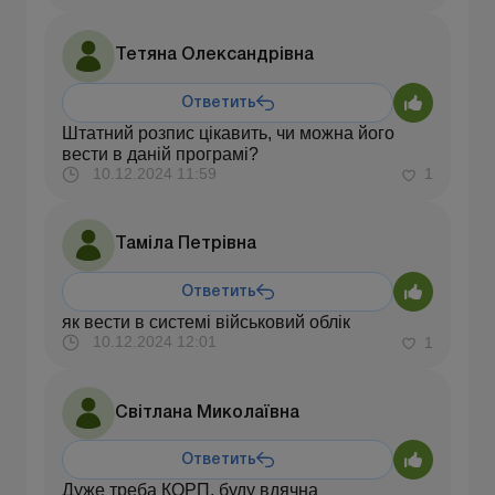
Тетяна Олександрівна
Ответить
Штатний розпис цікавить, чи можна його
вести в даній програмі?
10.12.2024 11:59
1
Таміла Петрівна
Ответить
як вести в системі військовий облік
10.12.2024 12:01
1
Світлана Миколаївна
Ответить
Дуже треба КОРП, буду вдячна