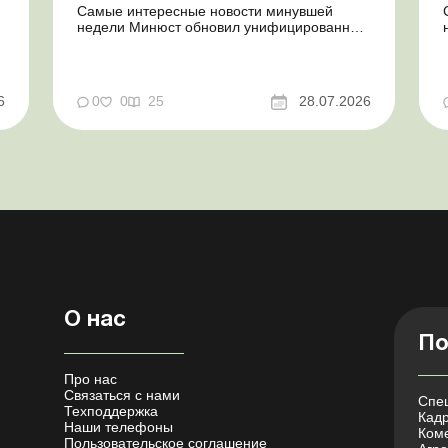
Самые интересные новости минувшей
недели Минюст обновил унифицированные
формы типовых документов для юрлиц
Минэкономики отозвало новость о создании
координационного центра по организации
бронирования У работника выявлен статус
у
6
0
0
25
28.07.2026
«в розыске»: что нужно знать
работодателям Закон о ВПЛ: ка...
О нас
По
Про нас
Связаться с нами
Спец
Техподдержка
Кадр
Наши телефоны
Коме
Пользовательское соглашение