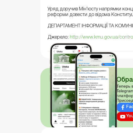
Уряд доручив Мін’юсту напрямки концеп
реформи довести до відома Конституцій
ДЕПАРТАМЕНТ ІНФОРМАЦІЇ ТА КОМУНІ
Джерело:
http://www.kmu.gov.ua/control
Обра
Теперь в
Telegram
платфор
Присоед
Fa
Yo