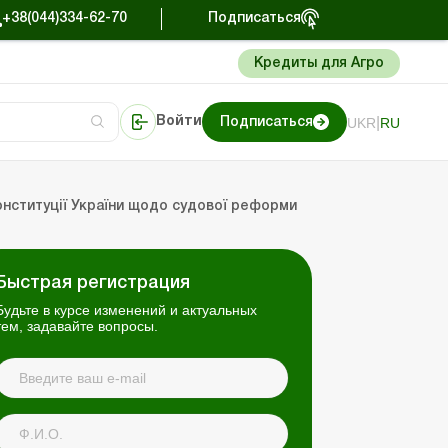
+38(044)334-62-70
Подписаться
Кредиты для Агро
|
UKR
RU
Войти
Подписаться
сто об учете
риниматель
Портал Баланс-Бюджет
онституції України щодо судової реформи
Быстрая регистрация
Будьте в курсе изменений и актуальных
тем, задавайте вопросы.