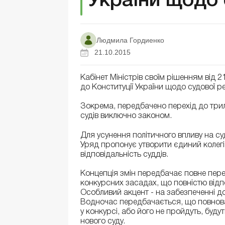
України щодо
Людмила Гордиенко
21.10.2015
Кабінет Міністрів своїм рішенням від 
до Конституції України щодо судової 
Зокрема, передбачено перехід до трил
судів виключно законом.
Для усунення політичного впливу на с
Уряд пропонує утворити єдиний колегі
відповідальність суддів.
Концепція змін передбачає повне пер
конкурсних засадах, що повністю від
Особливий акцент - на забезпеченні д
Водночас передбачається, що повноваж
у конкурсі, або його не пройдуть, буду
нового суду.