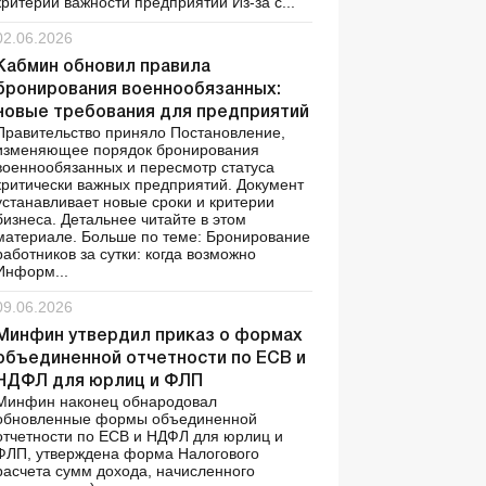
критерии важности предприятий Из-за с...
02.06.2026
Кабмин обновил правила
бронирования военнообязанных:
новые требования для предприятий
Правительство приняло Постановление,
изменяющее порядок бронирования
военнообязанных и пересмотр статуса
критически важных предприятий. Документ
устанавливает новые сроки и критерии
бизнеса. Детальнее читайте в этом
материале. Больше по теме: Бронирование
работников за сутки: когда возможно
Информ...
09.06.2026
Минфин утвердил приказ о формах
объединенной отчетности по ЕСВ и
НДФЛ для юрлиц и ФЛП
Минфин наконец обнародовал
обновленные формы объединенной
отчетности по ЕСВ и НДФЛ для юрлиц и
ФЛП, утверждена форма Налогового
расчета сумм дохода, начисленного