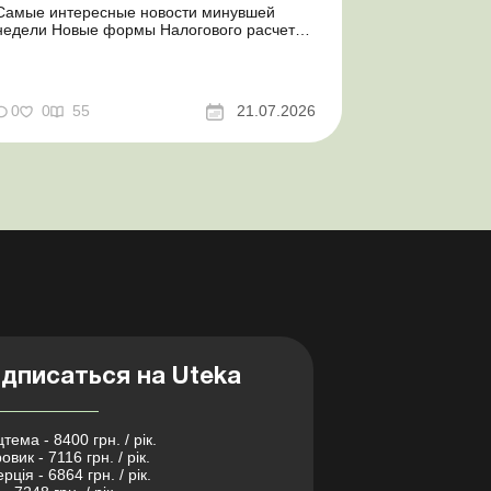
Самые интересные новости минувшей
недели Новые формы Налогового расчета:
когда и за какие периоды отчитываться
Порядок оформления и переоформления
отсрочки от призыва во время мобилизации
совершенствован Кабмин создал
0
0
55
21.07.2026
Координационный центр по организации
бронирования военнообязанных Верховная
Ра...
дписаться на Uteka
тема - 8400 грн. / рік.
овик - 7116 грн. / рік.
рція - 6864 грн. / рік.