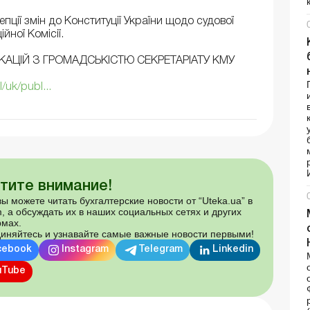
ції змін до Конституції України щодо судової
ної Комісії.
КАЦІЙ З ГРОМАДСЬКІСТЮ СЕКРЕТАРІАТУ КМУ
/uk/publ...
тите внимание!
ы можете читать бухгалтерские новости от “Uteka.ua” в
, а обсуждать их в наших социальных сетях и других
мах.
иняйтесь и узнавайте самые важные новости первыми!
cebook
Instagram
Telegram
Linkedin
uTube