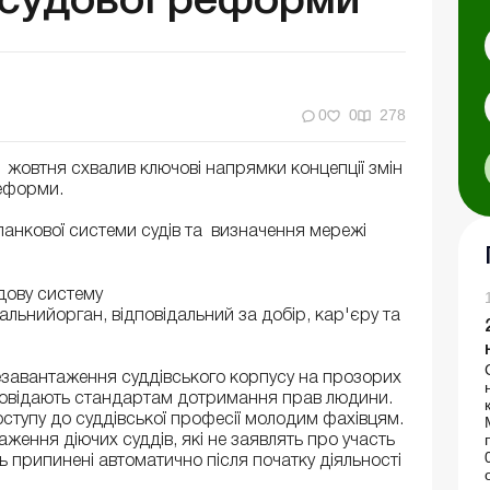
 судової реформи
0
0
278
21 жовтня схвалив ключові напрямки концепції змін
реформи.
анкової системи судів та визначення мережі
удову систему
альнийорган, відповідальний за добір, кар'єру та
езавантаження суддівського корпусу на прозорих
повідають стандартам дотримання прав людини.
оступу до суддівської професії молодим фахівцям.
ення діючих суддів, які не заявлять про участь
ть припинені автоматично після початку діяльності