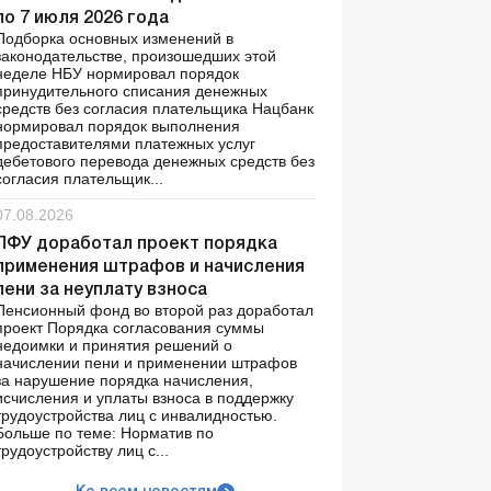
по 7 июля 2026 года
Подборка основных изменений в
законодательстве, произошедших этой
неделе НБУ нормировал порядок
принудительного списания денежных
средств без согласия плательщика Нацбанк
нормировал порядок выполнения
предоставителями платежных услуг
дебетового перевода денежных средств без
согласия плательщик...
07.08.2026
ПФУ доработал проект порядка
применения штрафов и начисления
пени за неуплату взноса
Пенсионный фонд во второй раз доработал
проект Порядка согласования суммы
недоимки и принятия решений о
начислении пени и применении штрафов
за нарушение порядка начисления,
исчисления и уплаты взноса в поддержку
трудоустройства лиц с инвалидностью.
Больше по теме: Норматив по
трудоустройству лиц с...