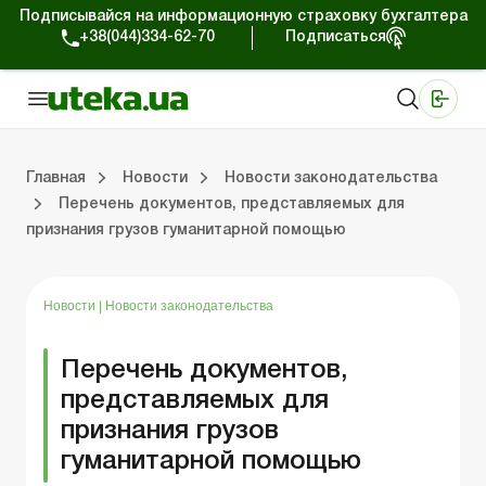
Подписывайся на информационную страховку бухгалтера
+38(044)334-62-70
Подписаться
Медицинские КНП
Online издание «Баланс»
Online издание «Баланс-Агро»
Online библиотека «Баланс»
Портал Баланс-Бюджет
Сервисы Баланс-Бюджет
Мир позитива
Работа с частными предпринимателями
Хозяйственные операции
Юридические консультации
Спецвыпуски для коммерческих предприятий
Блог редакции Uteka-Коммерция
Главная
Новости
Новости законодательства
Перечень документов, представляемых для
признания грузов гуманитарной помощью
частными предпринимателями
е операции
е консультации
оммерческих предприятий
кции Uteka-Коммерция
Зарплата и кадры
ВЭД и валютные операции
Учет, налоги и отчетность
Схемы бухгалтерских проводок
Электронный кабинет
Школа бухгалтера
Финансовый аудит
Частный пр
Инструкции для работы
Новости
|
Новости законодательства
Перечень документов,
представляемых для
признания грузов
гуманитарной помощью