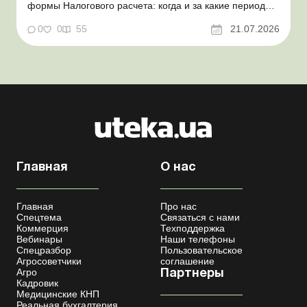
формы Налогового расчета: когда и за какие периоды
отчитываться Порядок оформления и
переоформления отсрочки от призыва во время
0
0
55
21.07.2026
мобилизации усовершенствован Кабмин создал
Координационный центр по организации
бронирования военнообязанных Верховная Ра...
Главная
О нас
Главная
Про нас
Спецтема
Связаться с нами
Коммерция
Техподдержка
Вебинары
Наши телефоны
Спецразбор
Пользовательское
Агросоветчики
соглашение
Агро
Партнеры
Кадровик
Медицинские КНП
Реальная бухгалтерия