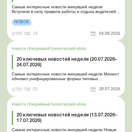
Самые интересные новости минувшей недели
Вступили в силу правила работы и отдыха водителей
Президент подписал законы о мобилизации и военном
положении Для сельхозпредприятий и ФЛП введены
НОВОЕ
новые разовые статистические формы Со 2 августа
изменяется порядок зачисления отдельных периодов
0
0
18
04.08.2026
работы в стр...
Новости
|
Ежедневный бухгалтерский обзор
20 ключевых новостей недели (20.07.2026–
24.07.2026)
Самые интересные новости минувшей недели Минюст
обновил унифицированные формы типовых
документов для юрлиц Минэкономики отозвало
новость о создании координационного центра по
0
0
25
28.07.2026
организации бронирования У работника выявлен
статус «в розыске»: что нужно знать работодателям
Закон о ВПЛ: ка...
Новости
|
Ежедневный бухгалтерский обзор
20 ключевых новостей недели (13.07.2026–
17.07.2026)
Самые интересные новости минувшей недели Новые