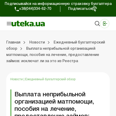
Подписывайся на информационную страховку бухгалтера
+38(044)334-62-70
Подписаться
Медицинские КНП
Online издание «Баланс»
Online издание «Баланс-Агро»
Online библиотека «Баланс»
Портал Баланс-Бюджет
Сервисы Баланс-Бюджет
Мир позитива
Работа с частными предпринимателями
Хозяйственные операции
Юридические консультации
Спецвыпуски для коммерческих предприятий
Блог редакции Uteka-Коммерция
Главная
Новости
Ежедневный бухгалтерский
обзор
Выплата неприбыльной организацией
матпомощи, пособия на лечение, предоставление
частными предпринимателями
е операции
е консультации
оммерческих предприятий
кции Uteka-Коммерция
Зарплата и кадры
ВЭД и валютные операции
Учет, налоги и отчетность
Схемы бухгалтерских проводок
Электронный кабинет
Школа бухгалтера
Финансовый аудит
Частный пр
Инструкции для работы
займов: исключат ли за это из Реестра
Новости
|
Ежедневный бухгалтерский обзор
Выплата неприбыльной
организацией матпомощи,
пособия на лечение,