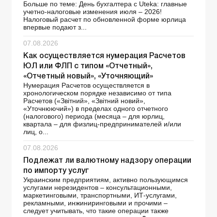
Больше по теме: День бухгалтера с Uteka: главные
учетно-налоговые изменения июля – 2026!
Налоговый расчет по обновленной форме юрлица
впервые подают з...
07.08.2026
Как осуществляется нумерация Расчетов
ЮЛ или ФЛП с типом «Отчетный»,
«Отчетный новый», «Уточняющий»
Нумерация Расчетов осуществляется в
хронологическом порядке независимо от типа
Расчетов («Звітний», «Звітний новий»,
«Уточнюючий») в пределах одного отчетного
(налогового) периода (месяца – для юрлиц,
квартала – для физлиц-предпринимателей и/или
лиц, о...
07.08.2026
Подлежат ли валютному надзору операции
по импорту услуг
Украинским предприятиям, активно пользующимся
услугами нерезидентов – консультационными,
маркетинговыми, транспортными, ИТ-услугами,
рекламными, инжиниринговыми и прочими –
следует учитывать, что такие операции также