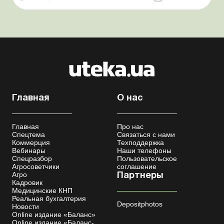
мобилизации усовершенствован Кабмин создал
Координационный центр по организации
бронирования военнообязанных Верховная Ра...
Главная
О нас
Главная
Про нас
Спецтема
Связаться с нами
Коммерция
Техподдержка
Вебинары
Наши телефоны
Спецразбор
Пользовательское
Агросоветчики
соглашение
Агро
Партнеры
Кадровик
Медицинские КНП
Реальная бухгалтерия
Depositphotos
Новости
Online издание «Баланс»
Online издание «Баланс-