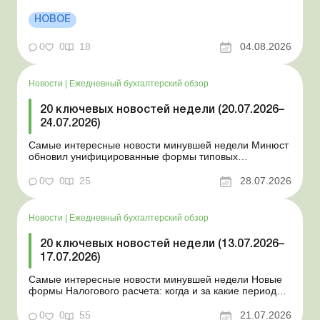
Президент подписал законы о мобилизации и военном
положении Для сельхозпредприятий и ФЛП введены
НОВОЕ
новые разовые статистические формы Со 2 августа
изменяется порядок зачисления отдельных периодов
0
0
18
04.08.2026
работы в стр...
Новости
|
Ежедневный бухгалтерский обзор
20 ключевых новостей недели (20.07.2026–
24.07.2026)
Самые интересные новости минувшей недели Минюст
обновил унифицированные формы типовых
документов для юрлиц Минэкономики отозвало
новость о создании координационного центра по
0
0
25
28.07.2026
организации бронирования У работника выявлен
статус «в розыске»: что нужно знать работодателям
Закон о ВПЛ: ка...
Новости
|
Ежедневный бухгалтерский обзор
20 ключевых новостей недели (13.07.2026–
17.07.2026)
Самые интересные новости минувшей недели Новые
формы Налогового расчета: когда и за какие периоды
отчитываться Порядок оформления и
переоформления отсрочки от призыва во время
0
0
55
21.07.2026