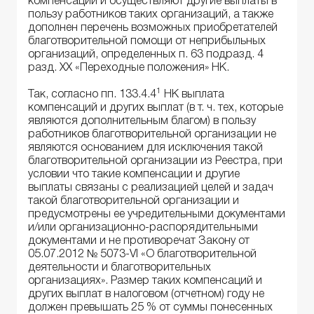
компенсации и осуществляют другие выплаты в
пользу работников таких организаций, а также
дополнен перечень возможных приобретателей
благотворительной помощи от неприбыльных
организаций, определенных п. 63 подразд. 4
разд. XX «Переходные положения» НК.
1
Так, согласно пп. 133.4.4
НК выплата
компенсаций и других выплат (в т. ч. тех, которые
являются дополнительным благом) в пользу
работников благотворительной организации не
являются основанием для исключения такой
благотворительной организации из Реестра, при
условии что такие компенсации и другие
выплаты связаны с реализацией целей и задач
такой благотворительной организации и
предусмотрены ее учредительными документами
и/или организационно-распорядительными
документами и не противоречат Закону от
05.07.2012 № 5073-VI «О благотворительной
деятельности и благотворительных
организациях». Размер таких компенсаций и
других выплат в налоговом (отчетном) году не
должен превышать 25 % от суммы понесенных