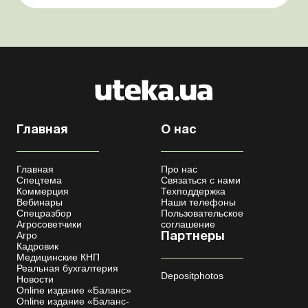
мобилизации усовершенствован Кабмин создал
Координационный центр по организации
бронирования военнообязанных Верховная Ра...
Главная
О нас
Главная
Про нас
Спецтема
Связаться с нами
Коммерция
Техподдержка
Вебинары
Наши телефоны
Спецразбор
Пользовательское
Агросоветчики
соглашение
Агро
Партнеры
Кадровик
Медицинские КНП
Реальная бухгалтерия
Depositphotos
Новости
Online издание «Баланс»
Online издание «Баланс-