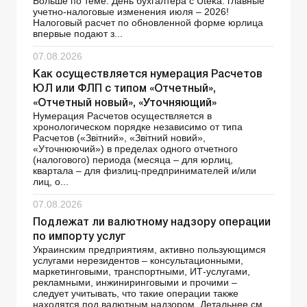
Больше по теме: День бухгалтера с Uteka: главные
учетно-налоговые изменения июля – 2026!
Налоговый расчет по обновленной форме юрлица
впервые подают з...
07.08.2026
Как осуществляется нумерация Расчетов
ЮЛ или ФЛП с типом «Отчетный»,
«Отчетный новый», «Уточняющий»
Нумерация Расчетов осуществляется в
хронологическом порядке независимо от типа
Расчетов («Звітний», «Звітний новий»,
«Уточнюючий») в пределах одного отчетного
(налогового) периода (месяца – для юрлиц,
квартала – для физлиц-предпринимателей и/или
лиц, о...
07.08.2026
Подлежат ли валютному надзору операции
по импорту услуг
Украинским предприятиям, активно пользующимся
услугами нерезидентов – консультационными,
маркетинговыми, транспортными, ИТ-услугами,
рекламными, инжиниринговыми и прочими –
следует учитывать, что такие операции также
находятся под валютным надзором. Детальнее см.