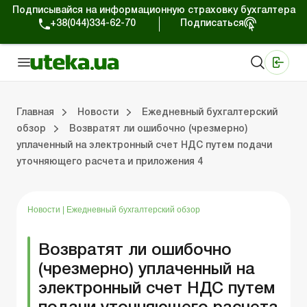
Подписывайся на информационную страховку бухгалтера
+38(044)334-62-70
Подписаться
Медицинские КНП
Online издание «Баланс»
Online издание «Баланс-Агро»
Online библиотека «Баланс»
Портал Баланс-Бюджет
Сервисы Баланс-Бюджет
Мир позитива
Работа с частными предпринимателями
Хозяйственные операции
Юридические консультации
Спецвыпуски для коммерческих предприятий
Блог редакции Uteka-Коммерция
Главная
Новости
Ежедневный бухгалтерский
обзор
Возвратят ли ошибочно (чрезмерно)
уплаченный на электронный счет НДС путем подачи
частными предпринимателями
е операции
е консультации
оммерческих предприятий
кции Uteka-Коммерция
Зарплата и кадры
ВЭД и валютные операции
Учет, налоги и отчетность
Схемы бухгалтерских проводок
Электронный кабинет
Школа бухгалтера
Финансовый аудит
Частный пр
Инструкции для работы
уточняющего расчета и приложения 4
Новости
|
Ежедневный бухгалтерский обзор
Возвратят ли ошибочно
(чрезмерно) уплаченный на
электронный счет НДС путем