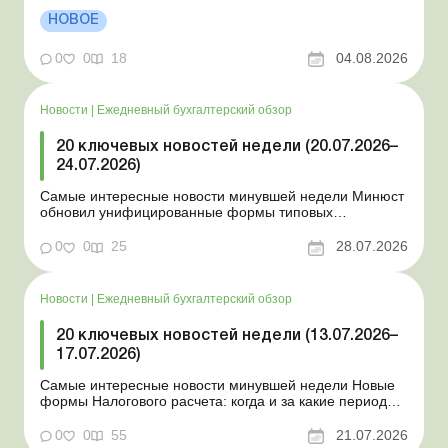
положении Для сельхозпредприятий и ФЛП введены
НОВОЕ
новые разовые статистические формы Со 2 августа
изменяется порядок зачисления отдельных периодов
0
0
18
04.08.2026
работы в стр...
Новости
|
Ежедневный бухгалтерский обзор
20 ключевых новостей недели (20.07.2026–
24.07.2026)
Самые интересные новости минувшей недели Минюст
обновил унифицированные формы типовых
документов для юрлиц Минэкономики отозвало
новость о создании координационного центра по
0
0
25
28.07.2026
организации бронирования У работника выявлен
статус «в розыске»: что нужно знать работодателям
Закон о ВПЛ: ка...
Новости
|
Ежедневный бухгалтерский обзор
20 ключевых новостей недели (13.07.2026–
17.07.2026)
Самые интересные новости минувшей недели Новые
формы Налогового расчета: когда и за какие периоды
отчитываться Порядок оформления и
переоформления отсрочки от призыва во время
0
0
55
21.07.2026