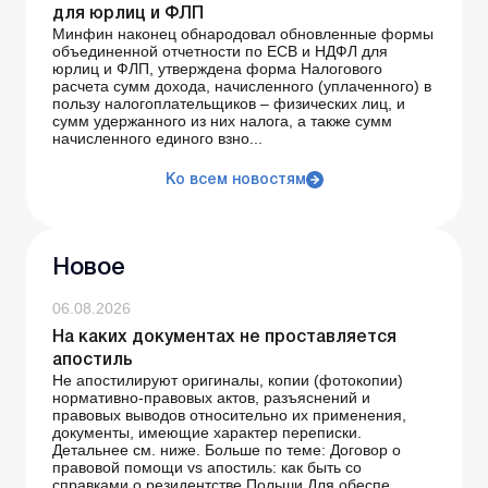
для юрлиц и ФЛП
Минфин наконец обнародовал обновленные формы
объединенной отчетности по ЕСВ и НДФЛ для
юрлиц и ФЛП, утверждена форма Налогового
расчета сумм дохода, начисленного (уплаченного) в
пользу налогоплательщиков – физических лиц, и
сумм удержанного из них налога, а также сумм
начисленного единого взно...
Ко всем новостям
Новое
06.08.2026
На каких документах не проставляется
апостиль
Не апостилируют оригиналы, копии (фотокопии)
нормативно-правовых актов, разъяснений и
правовых выводов относительно их применения,
документы, имеющие характер переписки.
Детальнее см. ниже. Больше по теме: Договор о
правовой помощи vs апостиль: как быть со
справками о резидентстве Польши Для обеспе...