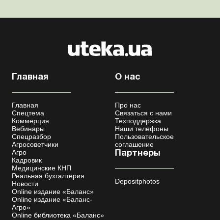
бронирования военнообязанных Верховная Ра...
Главная
О нас
Главная
Про нас
Спецтема
Связаться с нами
Коммерция
Техподдержка
Вебинары
Наши телефоны
Спецразбор
Пользовательское
Агросоветчики
соглашение
Агро
Партнеры
Кадровик
Медицинские КНП
Реальная бухгалтерия
Depositphotos
Новости
Online издание «Баланс»
Online издание «Баланс-
Агро»
Online библиотека «Баланс»