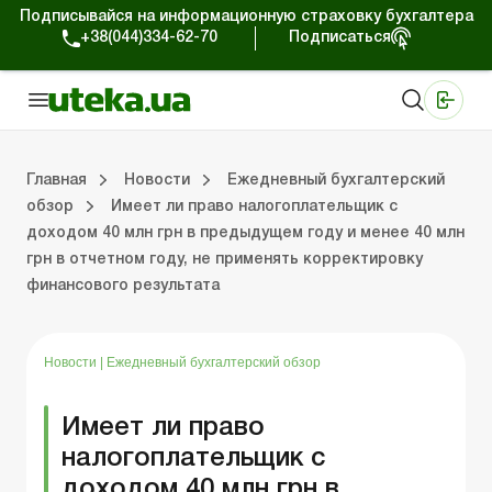
Подписывайся на информационную страховку бухгалтера
+38(044)334-62-70
Подписаться
Медицинские КНП
Online издание «Баланс»
Online издание «Баланс-Агро»
Online библиотека «Баланс»
Портал Баланс-Бюджет
Сервисы Баланс-Бюджет
Мир позитива
Работа с частными предпринимателями
Хозяйственные операции
Юридические консультации
Спецвыпуски для коммерческих предприятий
Блог редакции Uteka-Коммерция
Главная
Новости
Ежедневный бухгалтерский
обзор
Имеет ли право налогоплательщик с
доходом 40 млн грн в предыдущем году и менее 40 млн
частными предпринимателями
е операции
е консультации
оммерческих предприятий
кции Uteka-Коммерция
Зарплата и кадры
ВЭД и валютные операции
Учет, налоги и отчетность
Схемы бухгалтерских проводок
Электронный кабинет
Школа бухгалтера
Финансовый аудит
Частный пр
Инструкции для работы
грн в отчетном году, не применять корректировку
финансового результата
Новости
|
Ежедневный бухгалтерский обзор
Имеет ли право
налогоплательщик с
доходом 40 млн грн в