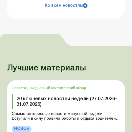
Ко всем новостям
Лучшие материалы
Новости
|
Ежедневный бухгалтерский обзор
20 ключевых новостей недели (27.07.2026–
31.07.2026)
Самые интересные новости минувшей недели
Вступили в силу правила работы и отдыха водителей
Президент подписал законы о мобилизации и военном
положении Для сельхозпредприятий и ФЛП введены
НОВОЕ