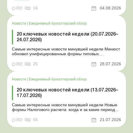
новые разовые статистические формы Со 2 августа
изменяется порядок зачисления отдельных периодов
0
0
16
04.08.2026
работы в стр...
Новости
|
Ежедневный бухгалтерский обзор
20 ключевых новостей недели (20.07.2026–
24.07.2026)
Самые интересные новости минувшей недели Минюст
обновил унифицированные формы типовых
документов для юрлиц Минэкономики отозвало
новость о создании координационного центра по
0
0
25
28.07.2026
организации бронирования У работника выявлен
статус «в розыске»: что нужно знать работодателям
Закон о ВПЛ: ка...
Новости
|
Ежедневный бухгалтерский обзор
20 ключевых новостей недели (13.07.2026–
17.07.2026)
Самые интересные новости минувшей недели Новые
формы Налогового расчета: когда и за какие периоды
отчитываться Порядок оформления и
переоформления отсрочки от призыва во время
0
0
55
21.07.2026
мобилизации усовершенствован Кабмин создал
Координационный центр по организации