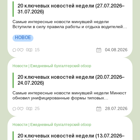
20 ключевых новостей недели (27.07.2026–
31.07.2026)
Самые интересные новости минувшей недели
Вступили в силу правила работы и отдыха водителей
Президент подписал законы о мобилизации и военном
положении Для сельхозпредприятий и ФЛП введены
НОВОЕ
новые разовые статистические формы Со 2 августа
изменяется порядок зачисления отдельных периодов
0
0
15
04.08.2026
работы в стр...
Новости
|
Ежедневный бухгалтерский обзор
20 ключевых новостей недели (20.07.2026–
24.07.2026)
Самые интересные новости минувшей недели Минюст
обновил унифицированные формы типовых
документов для юрлиц Минэкономики отозвало
новость о создании координационного центра по
0
0
25
28.07.2026
организации бронирования У работника выявлен
статус «в розыске»: что нужно знать работодателям
Закон о ВПЛ: ка...
Новости
|
Ежедневный бухгалтерский обзор
20 ключевых новостей недели (13.07.2026–