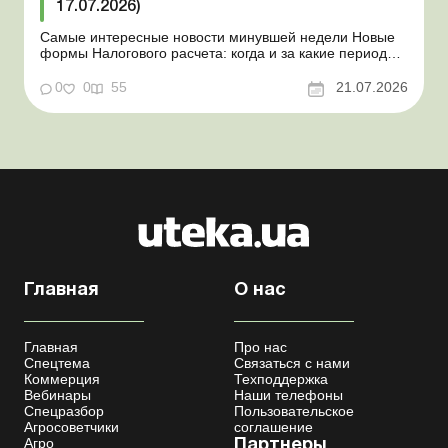
17.07.2026)
Самые интересные новости минувшей недели Новые
формы Налогового расчета: когда и за какие периоды
отчитываться Порядок оформления и
переоформления отсрочки от призыва во время
0
0
55
21.07.2026
мобилизации усовершенствован Кабмин создал
Координационный центр по организации
бронирования военнообязанных Верховная Ра...
Главная
О нас
Главная
Про нас
Спецтема
Связаться с нами
Коммерция
Техподдержка
Вебинары
Наши телефоны
Спецразбор
Пользовательское
Агросоветчики
соглашение
Агро
Партнеры