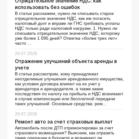
Отрицательное значение НДС: как
использовать без ошибок
В статье расскажем, нужно ли списывать старое
отрицательное значение НДС, как им погасить
налоговый долг и вправе ли ГНС требовать уплаты
НДС только ради налоговой нагрузки. 1. Нужно ли
списывать отрицательное значение НДС, которому
уже более 1 095 дней? Отметка «более трех лет»
часто ...
29.07.2026
Отражение улучшений объекта аренды в
учете
В статье рассмотрим, кому принадлежат
неотделимые улучшения арендованного имущества,
как условия договора влияют на их учет у
арендатора и арендодателя, а также какие
последствия по налогу на прибыль и НДС возникают
в случае компенсации или бесплатной передачи
таких улучшений. Основные средства: рем...
29.07.2026
Ремонт авто за счет страховых выплат
Автомобиль после ДТП отремонтирован за счет
страхового возмещения? Выясним, как отразить
такие операции в бухучете и возникают ли