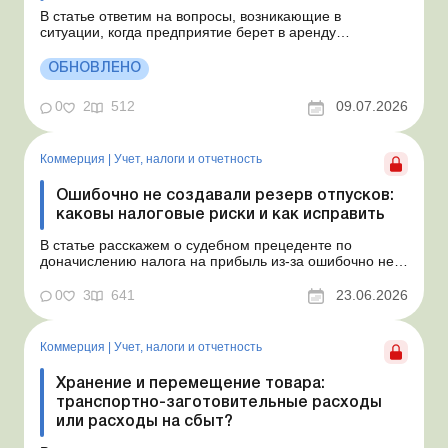
В статье ответим на вопросы, возникающие в
ситуации, когда предприятие берет в аренду
автомобиль у физлица по договору, который начинает
действовать с середины месяца. Предприятие
ОБНОВЛЕНО
арендует у физлица автомобиль с 15.07.2026.
Согласно условиям договора арендная плата
0
2
512
09.07.2026
составляет 4 000 грн в месяц. Возн...
Коммерция
|
Учет, налоги и отчетность
Ошибочно не создавали резерв отпусков:
каковы налоговые риски и как исправить
В статье расскажем о судебном прецеденте по
доначислению налога на прибыль из-за ошибочно не
созданного обеспечения на оплату отпусков и дадим
рекомендации, как минимизировать налоговые риски.
0
3
641
23.06.2026
Проблемные расходы: налоговые риски и судебная
практика Понимаем ваши волнения в связи с
ошибочным несоздан...
Коммерция
|
Учет, налоги и отчетность
Хранение и перемещение товара:
транспортно-заготовительные расходы
или расходы на сбыт?