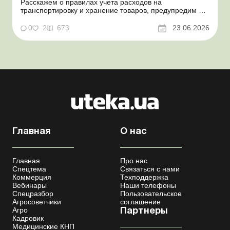
Расскажем о правилах учета расходов на
транспортировку и хранение товаров, предупредим о
налоговых рисках, предоставим аргументы и
нормативное обоснование. Проблемные расходы:
0
2
673
23.06.2026
налоговые риски и судебная практика Казалось бы, в
этом вопросе неоднозначности быть не может. Но, как
свидетельствует судеб...
Главная
О нас
Главная
Про нас
Спецтема
Связаться с нами
Коммерция
Техподдержка
Вебинары
Наши телефоны
Спецразбор
Пользовательское
Агросоветчики
соглашение
Агро
Партнеры
Кадровик
Медицинские КНП