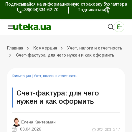
Подписывайся на информационную страховку бухгалтера
+38(044)334-62-70
Подписаться
Медицинские КНП
Online издание «Баланс»
Online издание «Баланс-Агро»
Online библиотека «Баланс»
Портал Баланс-Бюджет
Сервисы Баланс-Бюджет
Мир позитива
Работа с частными предпринимателями
Хозяйственные операции
Юридические консультации
Спецвыпуски для коммерческих предприятий
Блог редакции Uteka-Коммерция
Главная
Коммерция
Учет, налоги и отчетность
Счет-фактура: для чего нужен и как оформить
частными предпринимателями
е операции
е консультации
оммерческих предприятий
кции Uteka-Коммерция
Зарплата и кадры
ВЭД и валютные операции
Учет, налоги и отчетность
Схемы бухгалтерских проводок
Электронный кабинет
Школа бухгалтера
Финансовый аудит
Частный пр
Инструкции для работы
Коммерция
|
Учет, налоги и отчетность
Счет-фактура: для чего
нужен и как оформить
Елена Кантерман
03.04.2026
0
2
347