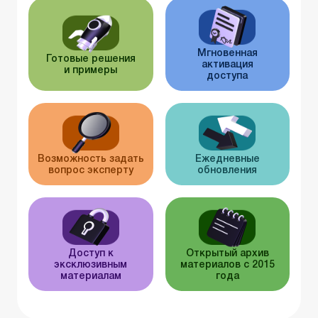
Мгновенная
Готовые решения
активация
и примеры
доступа
Возможность задать
Ежедневные
вопрос эксперту
обновления
Доступ к
Открытый архив
эксклюзивным
материалов с 2015
материалам
года