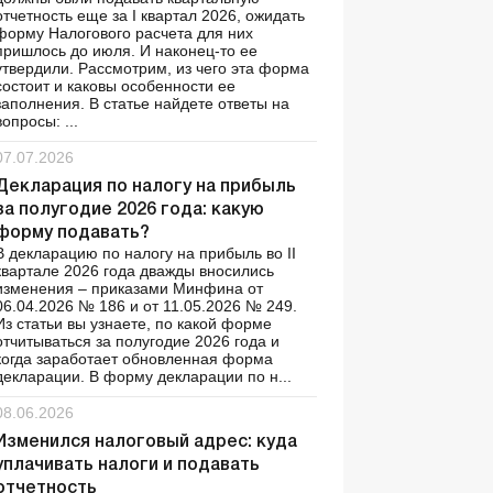
отчетность еще за І квартал 2026, ожидать
форму Налогового расчета для них
пришлось до июля. И наконец-то ее
утвердили. Рассмотрим, из чего эта форма
состоит и каковы особенности ее
заполнения. В статье найдете ответы на
вопросы: ...
07.07.2026
Декларация по налогу на прибыль
за полугодие 2026 года: какую
форму подавать?
В декларацию по налогу на прибыль во ІІ
квартале 2026 года дважды вносились
изменения – приказами Минфина от
06.04.2026 № 186 и от 11.05.2026 № 249.
Из статьи вы узнаете, по какой форме
отчитываться за полугодие 2026 года и
когда заработает обновленная форма
декларации. В форму декларации по н...
08.06.2026
Изменился налоговый адрес: куда
уплачивать налоги и подавать
отчетность