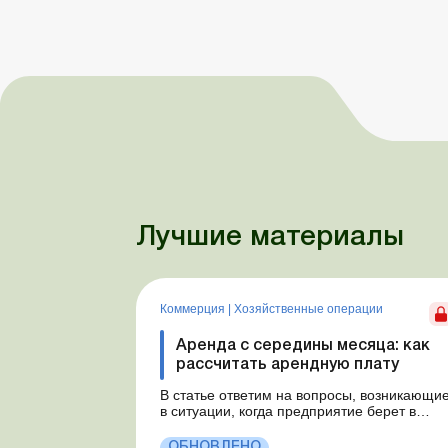
Лучшие материалы
Коммерция
|
Хозяйственные операции
Аренда с середины месяца: как
рассчитать арендную плату
В статье ответим на вопросы, возникающи
в ситуации, когда предприятие берет в
аренду автомобиль у физлица по договору,
который начинает действовать с середины
ОБНОВЛЕНО