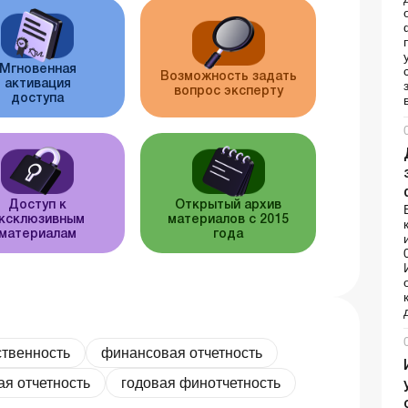
Мгновенная
Возможность задать
активация
вопрос эксперту
доступа
Доступ к
Открытый архив
ксклюзивным
материалов с 2015
материалам
года
ственность
финансовая отчетность
ая отчетность
годовая финотчетность