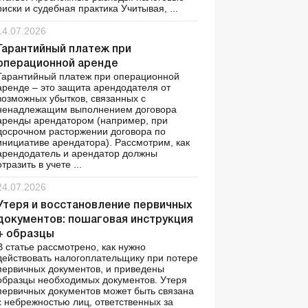
риски и судебная практика Учитывая, ...
14.07.2026
Гарантийный платеж при
операционной аренде
Гарантийный платеж при операционной
аренде – это защита арендодателя от
возможных убытков, связанных с
ненадлежащим выполнением договора
аренды арендатором (например, при
досрочном расторжении договора по
инициативе арендатора). Рассмотрим, как
арендодатель и арендатор должны
отразить в учете ...
24.07.2026
Утеря и восстановление первичных
документов: пошаговая инструкция
+ образцы
В статье рассмотрено, как нужно
действовать налогоплательщику при потере
первичных документов, и приведены
образцы необходимых документов. Утеря
первичных документов может быть связана
с небрежностью лиц, ответственных за