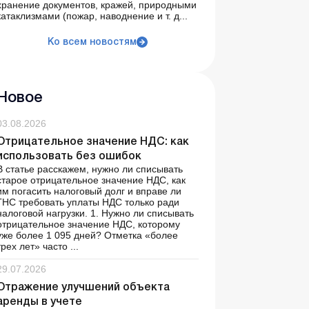
хранение документов, кражей, природными
катаклизмами (пожар, наводнение и т. д...
Ко всем новостям
Новое
03.08.2026
Отрицательное значение НДС: как
использовать без ошибок
В статье расскажем, нужно ли списывать
старое отрицательное значение НДС, как
им погасить налоговый долг и вправе ли
ГНС требовать уплаты НДС только ради
налоговой нагрузки. 1. Нужно ли списывать
отрицательное значение НДС, которому
уже более 1 095 дней? Отметка «более
трех лет» часто ...
29.07.2026
Отражение улучшений объекта
аренды в учете