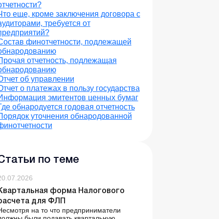
отчетности?
Что еще, кроме заключения договора с
аудиторами, требуется от
предприятий?
Состав финотчетности, подлежащей
обнародованию
Прочая отчетность, подлежащая
обнародованию
Отчет об управлении
Отчет о платежах в пользу государства
Информация эмитентов ценных бумаг
Где обнародуется годовая отчетность
Порядок уточнения обнародованной
финотчетности
Статьи по теме
20.07.2026
Квартальная форма Налогового
расчета для ФЛП
Несмотря на то что предприниматели
должны были подавать квартальную