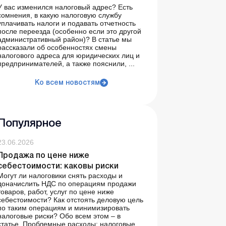
У вас изменился налоговый адрес? Есть
сомнения, в какую налоговую службу
уплачивать налоги и подавать отчетность
после переезда (особенно если это другой
административный район)? В статье мы
рассказали об особенностях смены
налогового адреса для юридических лиц и
предпринимателей, а также пояснили, ...
Ко всем новостям
Популярное
23.06.2026
Продажа по цене ниже
себестоимости: каковы риски
Могут ли налоговики снять расходы и
доначислить НДС по операциям продажи
товаров, работ, услуг по цене ниже
себестоимости? Как отстоять деловую цель
по таким операциям и минимизировать
налоговые риски? Обо всем этом – в
статье. Проблемные расходы: налоговые