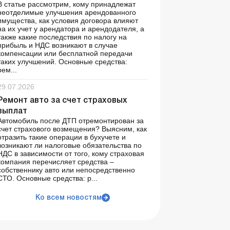
В статье рассмотрим, кому принадлежат
неотделимые улучшения арендованного
имущества, как условия договора влияют
на их учет у арендатора и арендодателя, а
также какие последствия по налогу на
прибыль и НДС возникают в случае
компенсации или бесплатной передачи
таких улучшений. Основные средства:
рем...
29.07.2026
Ремонт авто за счет страховых
выплат
Автомобиль после ДТП отремонтирован за
счет страхового возмещения? Выясним, как
отразить такие операции в бухучете и
возникают ли налоговые обязательства по
НДС в зависимости от того, кому страховая
компания перечисляет средства –
собственнику авто или непосредственно
СТО. Основные средства: р...
Ко всем новостям