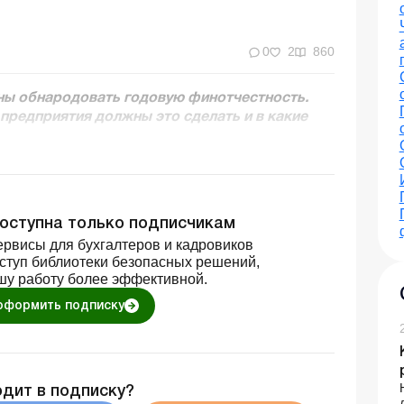
0
2
860
ны обнародовать годовую финотчестность.
предприятия должны это сделать и в какие
доступна только подписчикам
рвисы для бухгалтеров и кадровиков
оступ библиотеки безопасных решений,
шу работу более эффективной.
оформить подписку
одит в подписку?