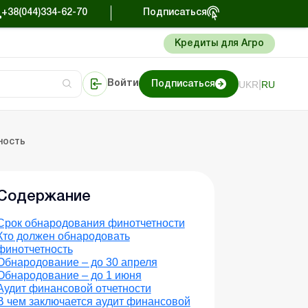
+38(044)334-62-70
Подписаться
Кредиты для Агро
|
UKR
RU
Войти
Подписаться
сто об учете
риниматель
Портал Баланс-Бюджет
ность
Содержание
Срок обнародования финотчетности
Кто должен обнародовать
финотчетность
Обнародование – до 30 апреля
Обнародование – до 1 июня
Аудит финансовой отчетности
В чем заключается аудит финансовой