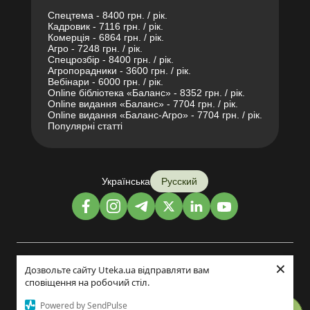
Спецтема - 8400 грн. / рік.
Кадровик - 7116 грн. / рік.
Комерція - 6864 грн. / рік.
Агро - 7248 грн. / рік.
Спецрозбір - 8400 грн. / рік.
Агропорадники - 3600 грн. / рік.
Вебінари - 6000 грн. / рік.
Online бібліотека «Баланс» - 8352 грн. / рік.
Online видання «Баланс» - 7704 грн. / рік.
Online видання «Баланс-Агро» - 7704 грн. / рік.
Популярні статті
Українська
Русский
×
Дизайн и разработка:
Дозвольте сайту Uteka.ua відправляти вам
сповіщення на робочий стіл.
©2014-2026
Powered by SendPulse