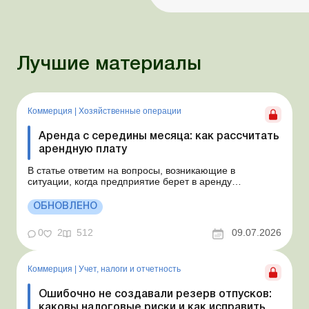
Лучшие материалы
Коммерция
|
Хозяйственные операции
Аренда с середины месяца: как рассчитать
арендную плату
В статье ответим на вопросы, возникающие в
ситуации, когда предприятие берет в аренду
автомобиль у физлица по договору, который начинает
действовать с середины месяца. Предприятие
ОБНОВЛЕНО
арендует у физлица автомобиль с 15.07.2026.
Согласно условиям договора арендная плата
0
2
512
09.07.2026
составляет 4 000 грн в месяц. Возн...
Коммерция
|
Учет, налоги и отчетность
Ошибочно не создавали резерв отпусков:
каковы налоговые риски и как исправить