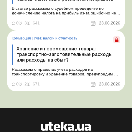
В статье расскажем о судебном прецеденте по
доначислению налога на прибыль из-за ошибочно не
созданного обеспечения на оплату отпусков и дадим
рекомендации, как минимизировать налоговые риски.
0
3
641
23.06.2026
Проблемные расходы: налоговые риски и судебная
практика Понимаем ваши волнения в связи с
ошибочным несоздан...
Коммерция
|
Учет, налоги и отчетность
Хранение и перемещение товара:
транспортно-заготовительные расходы
или расходы на сбыт?
Расскажем о правилах учета расходов на
транспортировку и хранение товаров, предупредим о
налоговых рисках, предоставим аргументы и
нормативное обоснование. Проблемные расходы:
0
2
671
23.06.2026
налоговые риски и судебная практика Казалось бы, в
этом вопросе неоднозначности быть не может. Но, как
свидетельствует судеб...