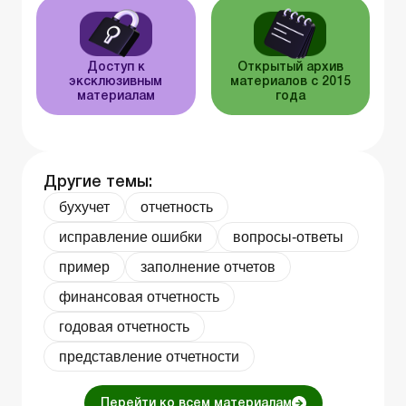
Доступ к
Открытый архив
эксклюзивным
материалов с 2015
материалам
года
Другие темы:
бухучет
отчетность
исправление ошибки
вопросы-ответы
пример
заполнение отчетов
финансовая отчетность
годовая отчетность
представление отчетности
Перейти ко всем материалам