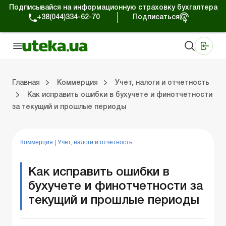
Подписывайся на информационную страховку бухгалтера
+38(044)334-62-70
Подписаться
Медицинские КНП
Online издание «Баланс»
Online издание «Баланс-Агро»
Online библиотека «Баланс»
Портал Баланс-Бюджет
Сервисы Баланс-Бюджет
Мир позитива
Работа с частными предпринимателями
Хозяйственные операции
Юридические консультации
Спецвыпуски для коммерческих предприятий
Блог редакции Uteka-Коммерция
Главная
Коммерция
Учет, налоги и отчетность
Как исправить ошибки в бухучете и финотчетности
за текущий и прошлые периоды
частными предпринимателями
е операции
е консультации
оммерческих предприятий
кции Uteka-Коммерция
Зарплата и кадры
ВЭД и валютные операции
Учет, налоги и отчетность
Схемы бухгалтерских проводок
Электронный кабинет
Школа бухгалтера
Финансовый аудит
Частный пр
Инструкции для работы
Коммерция
|
Учет, налоги и отчетность
Как исправить ошибки в
бухучете и финотчетности за
текущий и прошлые периоды