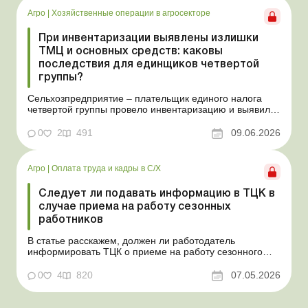
перед эмфит...
Агро
|
Хозяйственные операции в агросекторе
При инвентаризации выявлены излишки
ТМЦ и основных средств: каковы
последствия для единщиков четвертой
группы?
Сельхозпредприятие – плательщик единого налога
четвертой группы провело инвентаризацию и выявило
излишки не оприходованных при покупке товаров,
продукции собственного производства, а также
0
2
491
09.06.2026
основных средств (далее – ОС). Как повлияют такие
излишки при их оприходовании на долю
сельхозтовар...
Агро
|
Оплата труда и кадры в С/Х
Следует ли подавать информацию в ТЦК в
случае приема на работу сезонных
работников
В статье расскажем, должен ли работодатель
информировать ТЦК о приеме на работу сезонного
работника. Суть проблемы. Сейчас многие
агропредприятия принимают работников на сезонные
0
4
820
07.05.2026
работы. Из-за значительных штрафных санкций за
нарушение порядка ведения воинского учета у
сельхозпредприятий возникает в...