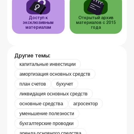
Доступ к
Открытый архив
эксклюзивным
материалов с 2015
материалам
года
Другие темы:
капитальные инвестиции
амортизация основных средств
план счетов
бухучет
ликвидация основных средств
основные средства
агросектор
уменьшение полезности
бухгалтерские проводки
аренда основного средства