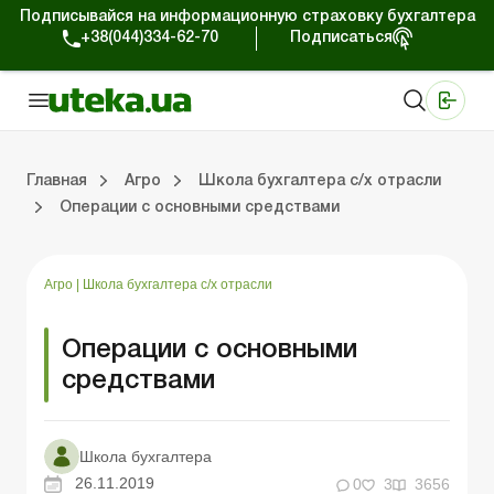
Подписывайся на информационную страховку бухгалтера
+38(044)334-62-70
Подписаться
Медицинские КНП
Online издание «Баланс»
Online издание «Баланс-Агро»
Online библиотека «Баланс»
Портал Баланс-Бюджет
Сервисы Баланс-Бюджет
Мир позитива
Налогообложение и бухучет сельхозпредприятий
Фермерское хозяйство
Школа бухгалтера с/х отрасли
Отраслевой бухгалтерский учет в С/Х
Проверки с/х предприятий
Главная
Агро
Школа бухгалтера с/х отрасли
Операции с основными средствами
ение и бухучет сельхозпредприятий
хозяйство
 с/х отрасли
/х предприятий
Земля и земельные правоотношения
Юридические консультации
Спецвыпуски для агропредприятий
Блог редакции Uteka-Агро
Хозяйственные 
Оплата труд
Государственная 
Агро
|
Школа бухгалтера с/х отрасли
Операции с основными
средствами
Школа бухгалтера
26.11.2019
0
3
3656