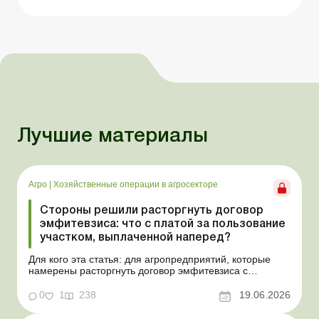
Лучшие материалы
Агро
|
Хозяйственные операции в агросекторе
Стороны решили расторгнуть договор
эмфитевзиса: что с платой за пользование
участком, выплаченной наперед?
Для кого эта статья: для агропредприятий, которые
намерены расторгнуть договор эмфитевзиса с
собственником земельного участка по взаимному
согласию. Усложним эту ситуацию тем, что плата за
0
1
238
19.06.2026
пользование земельным участком была выплачена
собственнику наперед за несколько лет. В таком случае