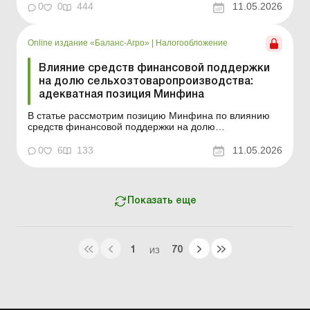
ежедневно Содержание номера Отчетность
0
0
444
11.05.2026
Читать Отчетность сельхозпредприятий об отходах
Правовая помощь Читать Автомобильные п...
Online издание «Баланс-Агро»
|
Налогообложение
Влияние средств финансовой поддержки
на долю сельхозтоваропроизводства:
адекватная позиция Минфина
В статье рассмотрим позицию Минфина по влиянию
средств финансовой поддержки на долю
сельхозтоваропроизводства. Баланс-Агро № 19 от 12
мая 2026 года В последнее время
0
6
133
11.05.2026
сельхозпредприятия, являющиеся плательщиками
единого налога четвертой группы, массово
сталкивались с претензиями налоговых органов п...
Показать еще
1
70
ИЗ