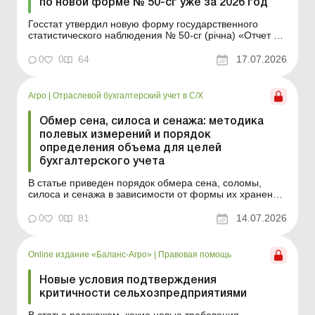
по новой форме № 50-сг уже за 2026 год
Госстат утвердил новую форму государственного
статистического наблюдения № 50-сг (річна) «Отчет об
основных экономических показателях работы
сельскохозяйственных предприятий». Ее будут
0
0
64
17.07.2026
применять уже при составлении отчета за 2026 год.
Больше по теме: Заполняем форму № 50-сг без пр...
Агро
|
Отраслевой бухгалтерский учет в С/Х
Обмер сена, силоса и сенажа: методика
полевых измерений и порядок
определения объема для целей
бухгалтерского учета
В статье приведен порядок обмера сена, соломы,
силоса и сенажа в зависимости от формы их хранения,
а также правила документального оформления
результатов измерений для целей бухгалтерского
0
0
81
14.07.2026
учета. Остатки кормов в бухгалтерском учете должны
подтверждаться не приблизительной оценкой, а
результатами фа...
Online издание «Баланс-Агро»
|
Правовая помощь
Новые условия подтверждения
критичности сельхозпредприятиями