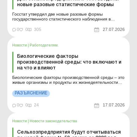
новые разовые статистические формы
Госстат утвердил две новые разовые формы
государственного статистического наблюдения в
рамках интегрированной статистики
сельскохозяйственных (аграрных) хозяйств. Они будут
0
0
305
27.07.2026
применяться при отчетности за 2026 год. Больше по
теме: Применяется ли сейчас штраф за
несвоевременную подачу статистиче...
Новости
|
Работодателям.
Биологические факторы
производственной среды: что включают и
на что и влияют
Биологические факторы производственной среды – это
живые организмы и продукты их жизнедеятельности
(микроорганизмы, вирусы, грибы, паразиты,
биотоксины), вызывающие инфекционные или
РАЗЪЯСНЕНИЕ
системные реакции организма. Больше по теме:
Охрана труда: права работников, обязанности
0
0
24
17.07.2026
работодателя, сл...
Новости
|
Новости законодательства
Сельхозпредприятия будут отчитываться