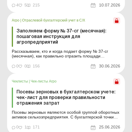
работников, принятые в июне 2026 года Бронирование
4
5
215
10.07.2026
военнообязанных работников агропромышленного
сектора Минэкономики информирует, что п. 3
постановления...
Агро
|
Отраслевой бухгалтерский учет в С/Х
Заполняем форму № 37-сг (месячная):
пошаговая инструкция для
агропредприятий
Рассказываем, кто и когда подает форму № 37-сг
(месячная), как правильно отразить площади
убранные и объемы производства по основным
сельхозкультурам, а также разбираем практические
0
0
156
30.06.2026
ситуации. При уборке урожая сельхозпредприятия
обязаны ежемесячно подавать в органы
государственной статистики ф...
Чеклисты
|
Чек-листы Агро
Посевы зерновых в бухгалтерском учете:
чек-лист для проверки правильности
отражения затрат
Посевы зерновых являются особой группой оборотных
активов сельхозпредприятия. С бухгалтерской точки
зрения это текущие биологические активы (БА)
растениеводства. В зависимости от учетной политики
0
1
171
25.06.2026
предприятия они могут учитываться либо на субсчете