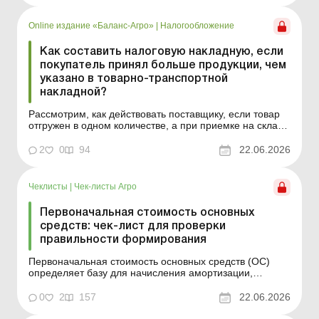
211, либо как незавершенное производство на счете
23....
Online издание «Баланс-Агро»
|
Налогообложение
Как составить налоговую накладную, если
покупатель принял больше продукции, чем
указано в товарно-транспортной
накладной?
Рассмотрим, как действовать поставщику, если товар
отгружен в одном количестве, а при приемке на складе
покупателя фактически выявлен больший объем.
Баланс-Агро № 25 от 23 июня 2026 года Практическая
2
0
94
22.06.2026
ситуация Предприятие 02.06.2026 отгрузило
покупателю продукцию в количестве 155 000 кг (этот
пока...
Чеклисты
|
Чек-листы Агро
Первоначальная стоимость основных
средств: чек-лист для проверки
правильности формирования
Первоначальная стоимость основных средств (ОС)
определяет базу для начисления амортизации,
финансовый результат в случае последующей
продажи или списания объекта, а также влияет на
0
2
157
22.06.2026
налоговый учет. Этот чек-лист поможет
сориентироваться в следующих вопросах: какие