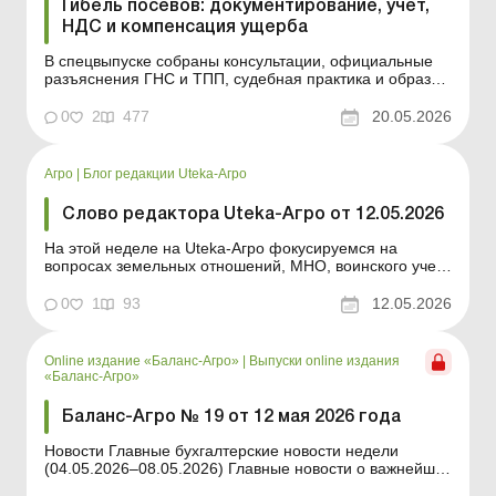
Гибель посевов: документирование, учет,
НДС и компенсация ущерба
В спецвыпуске собраны консультации, официальные
разъяснения ГНС и ТПП, судебная практика и образцы
документов, которые помогут агропредприятиям
правильно оформить гибель посевов, минимизировать
0
2
477
20.05.2026
налоговые риски и обосновать понесенные расходы.
Гибель посевов вследствие боевых действий,
оккупации терр...
Агро
|
Блог редакции Uteka-Агро
Слово редактора Uteka-Агро от 12.05.2026
На этой неделе на Uteka-Агро фокусируемся на
вопросах земельных отношений, МНО, воинского учета
и налоговых рисков, которые сегодня вызывают
больше всего вопросов у агропредприятий. Разбираем
0
1
93
12.05.2026
практические ситуации, новые позиции Минфина и
проблемные моменты, где ошибка может стоить
статуса единщика ...
Online издание «Баланс-Агро»
|
Выпуски online издания
«Баланс-Агро»
Баланс-Агро № 19 от 12 мая 2026 года
Новости Главные бухгалтерские новости недели
(04.05.2026–08.05.2026) Главные новости о важнейших
изменениях в законодательстве – обновляется