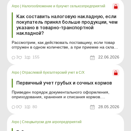
расходы включаются в первоначаль...
Агро
|
Налогообложение и бухучет сельхозпредприятий
Как составить налоговую накладную, если
покупатель принял больше продукции, чем
указано в товарно-транспортной
накладной?
Рассмотрим, как действовать поставщику, если товар
отгружен в одном количестве, а при приемке на складе
покупателя фактически выявлен больший объем.
Практическая ситуация Предприятие 02.06.2026
3
1
155
22.06.2026
отгрузило покупателю продукцию в количестве 155 000
кг (этот показатель указан в товарно-транспортной
нак...
Агро
|
Отраслевой бухгалтерский учет в С/Х
Первичный учет грубых и сочных кормов
Приведен порядок документального оформления,
оприходования, хранения и списания кормов.
Заготовка кормов требует надлежащего
документального оформления, поскольку учет таких
0
1
80
28.05.2026
операций связан не только с производством, но и с
хранением, определением массы, оприходованием и
списанием кормов. При этом с...
Агро
|
Спецвыпуски для агропредприятий