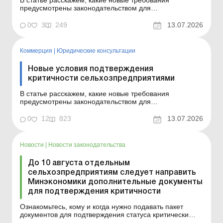
В статье расскажем, какие новые требования
предусмотрены законодательством для
подтверждения статуса критичности
агропредприятиями. Баланс-Агро № 28 от 14 июля
0
3
249
13.07.2026
2026 года С июля 2026 года процедура получения и
подтверждения статуса критически важного
предприятия, а также правила бронирования работн...
Коммерция
|
Юридические консультации
Новые условия подтверждения
критичности сельхозпредприятиями
В статье расскажем, какие новые требования
предусмотрены законодательством для
подтверждения статуса критичности
агропредприятиями. Какие новые правила
0
12
823
13.07.2026
подтверждения статуса критически важного
предприятия для агропредприятий действуют с июля
2026 года? Какими нормативно-правовыми актами
Новости
|
Новости законодательства
введен н...
До 10 августа отдельным
сельхозпредприятиям следует направить
Минэкономики дополнительные документы
для подтверждения критичности
Ознакомьтесь, кому и когда нужно подавать пакет
документов для подтверждения статуса критически
важного. Больше по теме: Изменения в бронировании