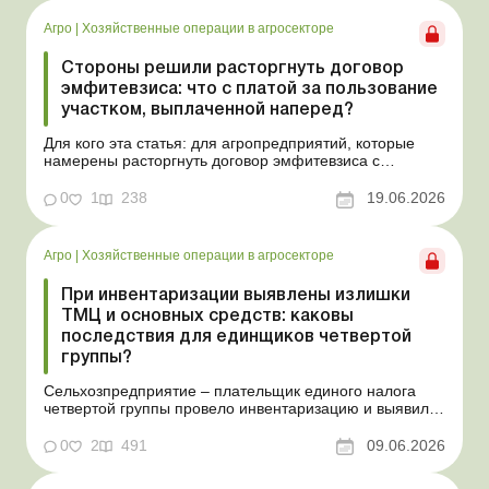
Агро
|
Хозяйственные операции в агросекторе
Стороны решили расторгнуть договор
эмфитевзиса: что с платой за пользование
участком, выплаченной наперед?
Для кого эта статья: для агропредприятий, которые
намерены расторгнуть договор эмфитевзиса с
собственником земельного участка по взаимному
согласию. Усложним эту ситуацию тем, что плата за
0
1
238
19.06.2026
пользование земельным участком была выплачена
собственнику наперед за несколько лет. В таком случае
перед эмфит...
Агро
|
Хозяйственные операции в агросекторе
При инвентаризации выявлены излишки
ТМЦ и основных средств: каковы
последствия для единщиков четвертой
группы?
Сельхозпредприятие – плательщик единого налога
четвертой группы провело инвентаризацию и выявило
излишки не оприходованных при покупке товаров,
продукции собственного производства, а также
0
2
491
09.06.2026
основных средств (далее – ОС). Как повлияют такие
излишки при их оприходовании на долю