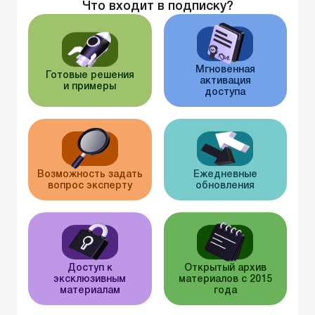
Что входит в подписку?
Мгновенная
Готовые решения
активация
и примеры
доступа
Возможность задать
Ежедневные
вопрос эксперту
обновления
Доступ к
Открытый архив
эксклюзивным
материалов с 2015
материалам
года