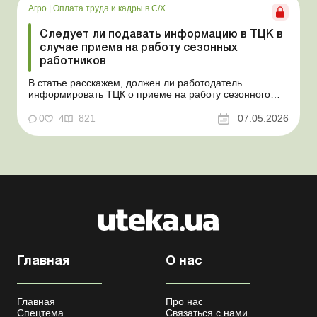
сельхозтовар...
Агро
|
Оплата труда и кадры в С/Х
Следует ли подавать информацию в ТЦК в
случае приема на работу сезонных
работников
В статье расскажем, должен ли работодатель
информировать ТЦК о приеме на работу сезонного
работника. Суть проблемы. Сейчас многие
агропредприятия принимают работников на сезонные
0
4
821
07.05.2026
работы. Из-за значительных штрафных санкций за
нарушение порядка ведения воинского учета у
сельхозпредприятий возникает в...
Главная
О нас
Главная
Про нас
Спецтема
Связаться с нами