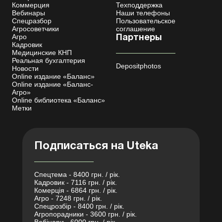
Коммерция
Техподдержка
Вебинары
Наши телефоны
Спецразбор
Пользовательское
Агросоветчики
соглашение
Агро
Партнеры
Кадровик
Медицинские КНП
Реальная бухгалтерия
Depositphotos
Новости
Online издание «Баланс»
Online издание «Баланс-
Агро»
Online библиотека «Баланс»
Метки
Подписаться на Uteka
Спецтема - 8400 грн. / рік.
Кадровик - 7116 грн. / рік.
Комерція - 6864 грн. / рік.
Агро - 7248 грн. / рік.
Спецрозбір - 8400 грн. / рік.
Агропорадники - 3600 грн. / рік.