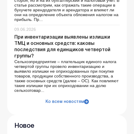
сторон, но и на их бухгалтерский и налоговый учет. В
статье рассмотрим, как отражать такие операции в
бухучете арендодателя и арендатора и влияют ли
они на определение объекта обложения налогом на
прибыль. Пр...
09.06.2026
При инвентаризации выявлены излишки
ТМЦ и основных средств: каковы
последствия для единщиков четвертой
группы?
Сельхозпредприятие – плательщик единого налога
четвертой группы провело инвентаризацию и
выявило излишки не оприходованных при покупке
товаров, продукции собственного производства, а
также основных средств (далее – ОС). Как повлияют
такие излишки при их оприходовании на долю
сельхозтовар...
Ко всем новостям
Новое