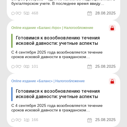
бухгалтерском учете. В последнее время ввиду
прямого влияния на налоговые последствия и
пристального внимания налоговиков этот вопрос
0
5
468
28.08.2025
приобрел особую актуальность. А свежая судебная
практика подтверждает, что можно дорого заплатить за
неформир...
Online издание «Баланс-Агро»
|
Налогообложение
Готовимся к возобновлению течения
исковой давности: учетные аспекты
С 4 сентября 2025 года возобновляется течение
сроков исковой давности в гражданском
законодательстве. Мы объясним, какие учетные
последствия это будет иметь для плательщиков налога
0
0
101
25.08.2025
на прибыль, плательщиков НДС, единого налога, а
также для физлиц. Баланс-Агро № 34 от 26 августа
2025 года С 04.09.20...
Online издание «Баланс»
|
Налогообложение
Готовимся к возобновлению течения
исковой давности: учетные аспекты
С 4 сентября 2025 года возобновляется течение
сроков исковой давности в гражданском
законодательстве. Мы объясним, какие учетные
последствия это будет иметь для плательщиков налога
0
1
166
25.08.2025
на прибыль, плательщиков НДС, единого налога, а