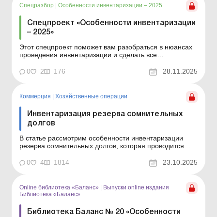
Спецразбор
|
Особенности инвентаризации – 2025
Спецпроект «Особенности инвентаризации
– 2025»
Этот спецпроект поможет вам разобраться в нюансах
проведения инвентаризации и сделать все
максимально легко и правильно. Инвентаризация,
которая проводится перед составлением годовой
0
2
176
28.11.2025
финансовой отчетности, является эффективным
механизмом обеспечения максимальной
достоверности данных в отчетнос...
Коммерция
|
Хозяйственные операции
Инвентаризация резерва сомнительных
долгов
В статье рассмотрим особенности инвентаризации
резерва сомнительных долгов, которая проводится
перед составлением годовой финансовой отчетности
одновременно с инвентаризацией дебиторской
0
4
1814
23.10.2025
задолженности. Предприятия, кроме тех, которые
относятся к категории микропредприятий или
являются непредпринимат...
Online библиотека «Баланс»
|
Выпуски online издания
Библиотека «Баланс»
Библиотека Баланс № 20 «Особенности