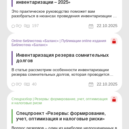
инвентаризации – 2025»
Это практическое руководство поможет вам
разобраться в нюансах проведения инвентаризации и
сделать все максимально легко и правильно.
Инвентаризация, которая проводится перед
0
0
197
22.10.2025
составлением годовой финансовой отчетности,
является эффективным механизмом обеспечения
максимальной достоверности да...
Online библиотека «Баланс»
|
Публикации online издания
Библиотека «Баланс»
Инвентаризация резерва сомнительных
долгов
В статье рассмотрим особенности инвентаризации
резерва сомнительных долгов, которая проводится
перед составлением годовой финансовой отчетности
одновременно с инвентаризацией дебиторской
0
0
40
22.10.2025
задолженности. Библиотека Баланс № 20
«Особенности инвентаризации – 2025» Предприятия,
кроме ...
Спецразбор
|
Резервы: формирование, учет, оптимизация
и налоговые риски
Спецпроект «Резервы: формирование,
учет, оптимизация и налоговые риски»
Вопрос резервов – один из наиболее недооцененных в