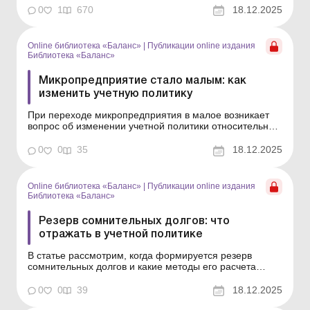
и т. п. В статье расскажем, что предприятие должно
0
1
670
18.12.2025
принять во внимание, изменяя группу по размеру. С
01.01.2018 в целях бухучета и составления финотчет...
Online библиотека «Баланс»
|
Публикации online издания
Библиотека «Баланс»
Микропредприятие стало малым: как
изменить учетную политику
При переходе микропредприятия в малое возникает
вопрос об изменении учетной политики относительно
резервов и обеспечений, оценки необоротных активов
и т. п. В статье расскажем, что предприятие должно
0
0
35
18.12.2025
принять во внимание, изменяя группу по размеру.
Библиотека Баланс № 24 «Учетная политика: вн...
Online библиотека «Баланс»
|
Публикации online издания
Библиотека «Баланс»
Резерв сомнительных долгов: что
отражать в учетной политике
В статье рассмотрим, когда формируется резерв
сомнительных долгов и какие методы его расчета
существуют. Библиотека Баланс № 24 «Учетная
политика: внутренний документ предприятия, который
0
0
39
18.12.2025
его защищает» Резерв сомнительных долгов