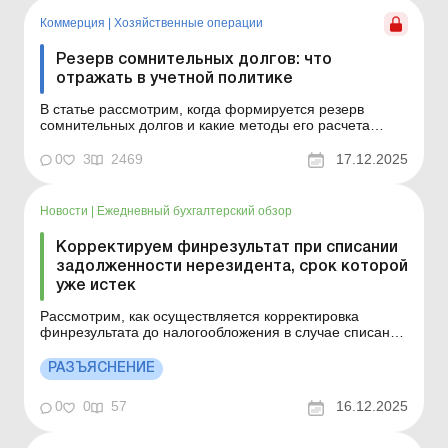
необходим для правильного отражения дебиторской
задолженн...
Коммерция
|
Хозяйственные операции
Резерв сомнительных долгов: что
отражать в учетной политике
В статье рассмотрим, когда формируется резерв
сомнительных долгов и какие методы его расчета
существуют. Резерв сомнительных долгов необходим
для правильного отражения дебиторской
0
3
2469
17.12.2025
задолженности в финансовой отчетности. Его обязаны
создавать все юрлица, кроме микропредприятий и
непредпринимательских ...
Новости
|
Ежедневный бухгалтерский обзор
Корректируем финрезультат при списании
задолженности нерезидента, срок которой
уже истек
Рассмотрим, как осуществляется корректировка
финрезультата до налогообложения в случае списания
дебиторской задолженности нерезидента,
относительно которой истек срок исковой давности.
РАЗЪЯСНЕНИЕ
Больше по теме: 14 способов скорректировать
финрезультат законными методам Резерв
0
0
57
16.12.2025
сомнительных долгов и курсовые ...