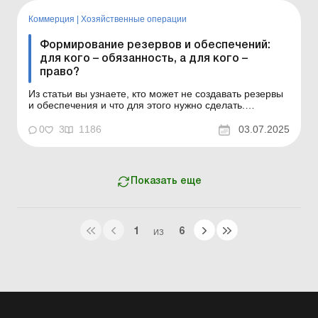
также для физлиц. Баланс № 34 от 26 августа 2025
года С 04.09.2025 вс...
Коммерция
|
Хозяйственные операции
Формирование резервов и обеспечений:
для кого – обязанность, а для кого –
право?
Из статьи вы узнаете, кто может не создавать резервы
и обеспечения и что для этого нужно сделать.
Формирование в бухгалтерском учете резервов и
обеспечений – не простая задача. Кто обязан их
0
3
1186
03.07.2025
создавать? Кому разрешено не прибегать к этой
процедуре и тем самым упростить учет? Как отказ от
резерв...
Показать еще
1
6
ИЗ