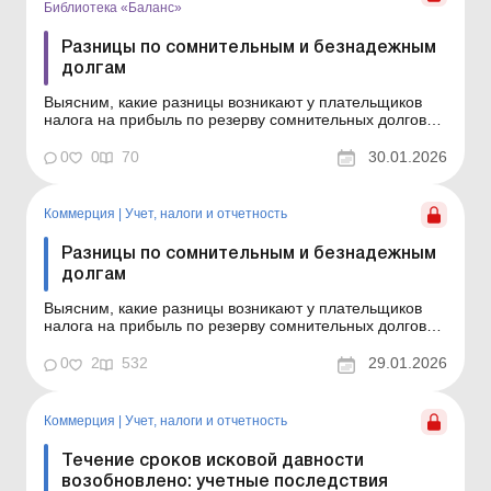
Библиотека «Баланс»
Разницы по сомнительным и безнадежным
долгам
Выясним, какие разницы возникают у плательщиков
налога на прибыль по резерву сомнительных долгов
или ожидаемых кредитных убытков (уменьшения
полезности активов) и безнадежной дебиторской
0
0
70
30.01.2026
задолженности. Серия Библиотека «Баланс» Спецтема
«Разницы по налогу на прибыль» Налого...
Коммерция
|
Учет, налоги и отчетность
Разницы по сомнительным и безнадежным
долгам
Выясним, какие разницы возникают у плательщиков
налога на прибыль по резерву сомнительных долгов
или ожидаемых кредитных убытков (уменьшения
полезности активов) и безнадежной дебиторской
0
2
532
29.01.2026
задолженности. Налоговым кодексом Украины
предусмотрено несколько разниц, связанных с
резервами. Одна из них каса...
Коммерция
|
Учет, налоги и отчетность
Течение сроков исковой давности
возобновлено: учетные последствия