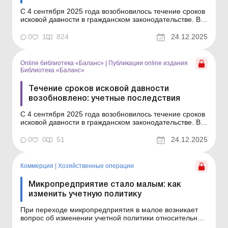
С 4 сентября 2025 года возобновилось течение сроков
исковой давности в гражданском законодательстве. В
статье мы объясним, какие учетные последствия
имеет этот факт для плательщиков налога на прибыль,
0
1
824
24.12.2025
плательщиков НДС, единого налога, а также для
физлиц. С 04.09.2025 вступил в силу Закон от
14.05.20...
Online библиотека «Баланс»
|
Публикации online издания
Библиотека «Баланс»
Течение сроков исковой давности
возобновлено: учетные последствия
С 4 сентября 2025 года возобновилось течение сроков
исковой давности в гражданском законодательстве. В
статье мы объясним, какие учетные последствия
имеет этот факт для плательщиков налога на прибыль,
0
0
51
24.12.2025
плательщиков НДС, единого налога, а также для
физлиц. Серия Библиотека «Баланс» Спецт...
Коммерция
|
Хозяйственные операции
Микропредприятие стало малым: как
изменить учетную политику
При переходе микропредприятия в малое возникает
вопрос об изменении учетной политики относительно
резервов и обеспечений, оценки необоротных активов