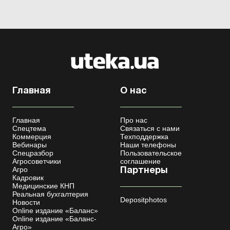
Украине. Другие экспортируют нерезидентам свою
продукцию и...
Главная
О нас
Главная
Про нас
Спецтема
Связаться с нами
Коммерция
Техподдержка
Вебинары
Наши телефоны
Спецразбор
Пользовательское
Агросоветчики
соглашение
Агро
Партнеры
Кадровик
Медицинские КНП
Реальная бухгалтерия
Depositphotos
Новости
Online издание «Баланс»
Online издание «Баланс-
Агро»