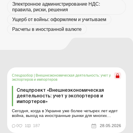
Электронное администрирование НДС:
правила, риски, решения
Ущерб от войны: оформляем и учитываем
Расчеты в иностранной валюте
Спецразбор
|
Внешнеэкономическая деятельность: учет у
экспортеров и импортеров
Спецпроект «Внешнеэкономическая
деятельность: учет у экспортеров и
импортеров»
Сегодня, когда в Украине уже более четырех лет идет
война, выход на иностранные рынки для многих
предприятий является спасением. Одни предприятия
занимаются импортом, закупая необходимые товары,
0
1
187
28.05.2026
сырье, оборудование, которые не производятся в