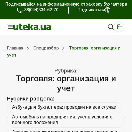
Подписывайся на информационную страховку бухгалтера
+38(044)334-62-70
Подписаться
Медицинские КНП
Online издание «Баланс»
Online издание «Баланс-Агро»
Online библиотека «Баланс»
Портал Баланс-Бюджет
Сервисы Баланс-Бюджет
Мир позитива
Работа с частными предпринимателями
Хозяйственные операции
Юридические консультации
Спецвыпуски для коммерческих предприятий
Блог редакции Uteka-Коммерция
Главная
Спецразбор
Торговля: организация и
учет
частными предпринимателями
е операции
е консультации
оммерческих предприятий
кции Uteka-Коммерция
Зарплата и кадры
ВЭД и валютные операции
Учет, налоги и отчетность
Схемы бухгалтерских проводок
Электронный кабинет
Школа бухгалтера
Финансовый аудит
Частный пр
Инструкции для работы
Рубрика:
Торговля: организация и
учет
Рубрики раздела:
Азбука для бухгалтера: проводки на все случаи
Автомобиль на предприятии: учет в условиях
военного положения