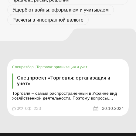
Ущерб от войны: оформляем и учитываем
Расчеты в иностранной валюте
Спецразбор
|
Торговля: организация и учет
Спецпроект «Торговля: организация и
учет»
Торговля – самый распространенный в Украине вид
хозяйственной деятельности. Поэтому вопросы,
связанные с получением разрешительных документов
на торговлю и отражением торговых операций в
0
0
233
30.10.2024
бухгалтерском и налоговом учете продавцов и
покупателей, актуальны всегда. В спецпроекте
«Торговля: ...