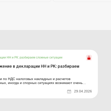
ации НН и РК: разбираем сложные ситуации
жение в декларации НН и РК: разбираем
и по НДС налоговых накладных и расчетов
зных, иногда и спорных ситуациях возникают очень
ьно показать НН и РК в декларации по НДС, если
.
29.04.2026