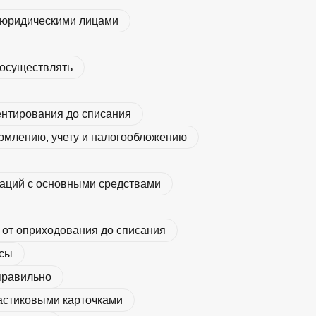
а юридическими лицами
 осуществлять
ентирования до списания
рмлению, учету и налогообложению
аций с основными средствами
 от оприходования до списания
осы
правильно
астиковыми карточками