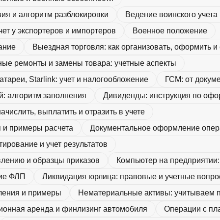
ия и алгоритм разблокировки
Ведение воинского учет
ет у экспортеров и импортеров
Военное положение
ание
Выездная торговля: как организовать, оформить и
ные ремонты и замены товара: учетные аспекты
ареи, Starlink: учет и налогообложение
ГСМ: от докум
й: алгоритм заполнения
Дивиденды: инструкция по офо
числить, выплатить и отразить в учете
 и примеры расчета
Документальное оформление опер
ирование и учет результатов
влению и образцы приказов
Компьютер на предприятии:
ие ФЛП
Ликвидация юрлица: правовые и учетные вопр
ления и примеры
Нематериальные активы: учитываем 
онная аренда и финлизинг автомобиля
Операции с пл