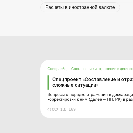
Расчеты в иностранной валюте
Спецразбор
|
Составление и отражение в деклар
Спецпроект «Составление и отра
сложные ситуации»
Вопросы о порядке отражения в деклараци
корректировки к ним (далее – НН, РК) в ра
часто. Поэтому мы рассмотрим, как правил
ситуация нестандартная, противоречивая..
0
1
169