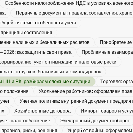
Особенности налогообложения НДС в условиях военног
ика
Первичные документы: правила составления, хране
общей системе: особенности учета
и принципы составления
нии наличных и безналичных расчетов
Приобретение 
 2026: как защитить свои права
Проблемные взаиморас
формирование, учет, оптимизация и налоговые риски
оплаты отпусков, больничных и командировок
и НН и РК: разбираем сложные ситуации
Торговля: орга
го положения
Увольнение работников: оформляем прав
учет
Учетная политика: внутренний документ предприя
ях
Хозяйственные договора
Импорт товаров и услу
 учет, налогообложение
Электронный документооборот
правила, риски, решения
Ущерб от войны: оформляем