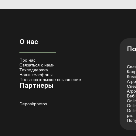
О нас
По
Про нас
Связаться с нами
Спец
Техподдержка
Кадр
Наши телефоны
Коме
Пользовательское соглашение
Агро 
Партнеры
Спец
Агро
Вебі
Onli
Depositphotos
Onli
Onli
рік.
Попу