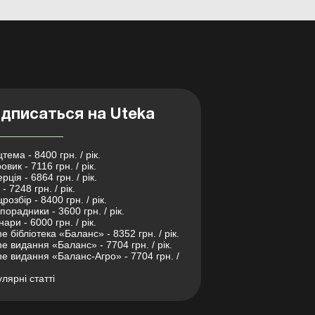
дписаться на Uteka
тема - 8400 грн. / рік.
овик - 7116 грн. / рік.
рція - 6864 грн. / рік.
- 7248 грн. / рік.
розбір - 8400 грн. / рік.
порадники - 3600 грн. / рік.
нари - 6000 грн. / рік.
ne бібліотека «Баланс» - 8352 грн. / рік.
ne видання «Баланс» - 7704 грн. / рік.
ne видання «Баланс-Агро» - 7704 грн. /
лярні статті