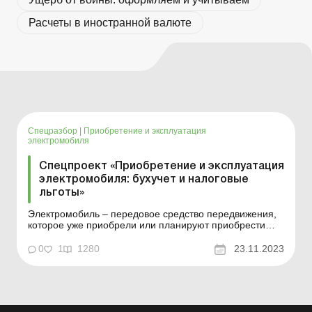
Расчеты в иностранной валюте
Спецразбор
|
Приобретение и эксплуатация
электромобиля
Спецпроект «Приобретение и эксплуатация
электромобиля: бухучет и налоговые
льготы»
Электромобиль – передовое средство передвижения,
которое уже приобрели или планируют приобрести
многие предприятия. Это выгодная покупка, ведь на
операции по импорту и поставке электромобилей в
0
1
1280
23.11.2023
Украину сейчас установлены налоговые льготы. Кроме
того, заправка такого автомобиля в разы дешевле т...