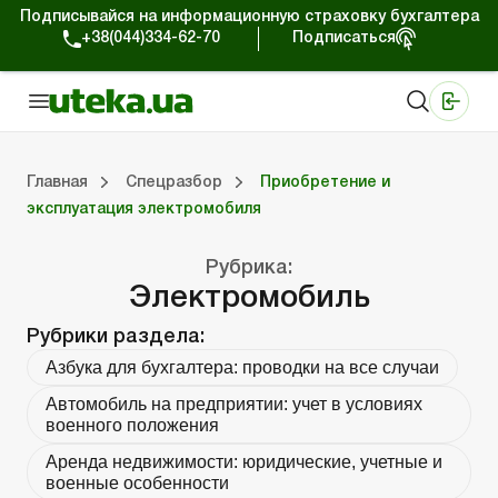
Подписывайся на информационную страховку бухгалтера
+38(044)334-62-70
Подписаться
Медицинские КНП
Online издание «Баланс»
Online издание «Баланс-Агро»
Online библиотека «Баланс»
Портал Баланс-Бюджет
Сервисы Баланс-Бюджет
Мир позитива
Работа с частными предпринимателями
Хозяйственные операции
Юридические консультации
Спецвыпуски для коммерческих предприятий
Блог редакции Uteka-Коммерция
Главная
Спецразбор
Приобретение и
эксплуатация электромобиля
частными предпринимателями
е операции
е консультации
оммерческих предприятий
кции Uteka-Коммерция
Зарплата и кадры
ВЭД и валютные операции
Учет, налоги и отчетность
Схемы бухгалтерских проводок
Электронный кабинет
Школа бухгалтера
Финансовый аудит
Частный пр
Инструкции для работы
Рубрика:
Электромобиль
Рубрики раздела:
Азбука для бухгалтера: проводки на все случаи
Автомобиль на предприятии: учет в условиях
военного положения
Аренда недвижимости: юридические, учетные и
военные особенности