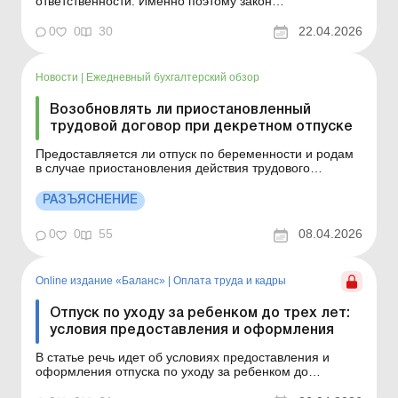
ответственности. Именно поэтому закон
предусматривает возможность получить одноразовый
оплачиваемый отпуск при рождении ребенка. Кто
0
0
30
22.04.2026
имеет право на такой отпуск? Воспользоваться ею
могут: муж, жена которого родила ребенка; отец
ребенка,...
Новости
|
Ежедневный бухгалтерский обзор
Возобновлять ли приостановленный
трудовой договор при декретном отпуске
Предоставляется ли отпуск по беременности и родам
в случае приостановления действия трудового
договора? Узнайте из этого материала. Больше по
теме: Приостановление действия трудового договора:
РАЗЪЯСНЕНИЕ
что изменится с 14.03.2026? Приказ об отмене
приостановки действия трудового договора В
0
0
55
08.04.2026
соответствии со с...
Online издание «Баланс»
|
Оплата труда и кадры
Отпуск по уходу за ребенком до трех лет:
условия предоставления и оформления
В статье речь идет об условиях предоставления и
оформления отпуска по уходу за ребенком до
достижения им трехлетнего возраста. Баланс № 14 от