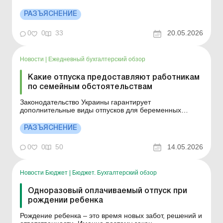
Детальнее см. ниже. Больше по теме: Беременность
работницы за границей: действия работодателя Отпуск
РАЗЪЯСНЕНИЕ
в связи с беременностью и родами: оформление и
перенос В соответствии с ч. 1 ст. 9 Закона от
0
0
33
20.05.2026
15.11.1996 № 504...
Новости
|
Ежедневный бухгалтерский обзор
Какие отпуска предоставляют работникам
по семейным обстоятельствам
Законодательство Украины гарантирует
дополнительные виды отпусков для беременных
женщин и работников с детьми. Сохраните для себя
какой продолжительности и для кого могут быть
РАЗЪЯСНЕНИЕ
отпуска. Больше по теме: Как определить рабочий год
для ежегодного отпуска, если были декретные
0
0
50
14.05.2026
отпуска? Отпуск по уходу з...
Новости Бюджет
|
Бюджет. Бухгалтерский обзор
Одноразовый оплачиваемый отпуск при
рождении ребенка
Рождение ребенка – это время новых забот, решений и