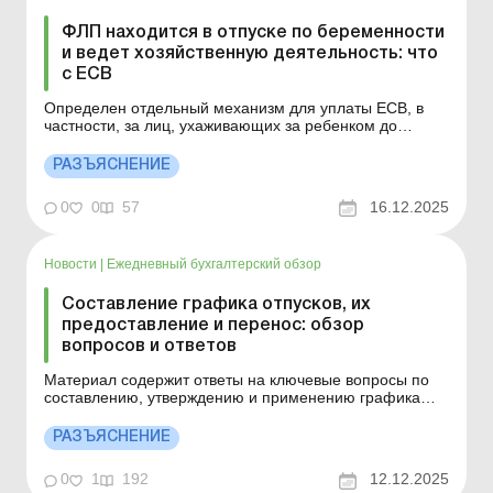
ФЛП находится в отпуске по беременности
и ведет хозяйственную деятельность: что
с ЕСВ
Определен отдельный механизм для уплаты ЕСВ, в
частности, за лиц, ухаживающих за ребенком до
достижения им трехлетнего возраста. Подробнее см.
ниже. Больше по теме: Квартальная объединенная
РАЗЪЯСНЕНИЕ
отчетность ФЛП, освобождение от ЕСВ за себя,
минималка для продавцов подакцизных товаров:
0
0
57
16.12.2025
важные изменения в ...
Новости
|
Ежедневный бухгалтерский обзор
Составление графика отпусков, их
предоставление и перенос: обзор
вопросов и ответов
Материал содержит ответы на ключевые вопросы по
составлению, утверждению и применению графика
отпусков, включая особенности военного положения и
типичные практические ситуации. Больше по теме:
РАЗЪЯСНЕНИЕ
Определяем рабочий год, за который предоставляется
отпуск Входит ли в стаж для ежегодного отпуска
0
1
192
12.12.2025
период ...