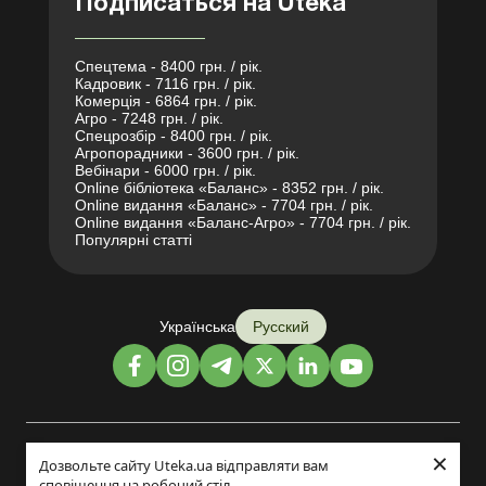
Подписаться на Uteka
Спецтема - 8400 грн. / рік.
Кадровик - 7116 грн. / рік.
Комерція - 6864 грн. / рік.
Агро - 7248 грн. / рік.
Спецрозбір - 8400 грн. / рік.
Агропорадники - 3600 грн. / рік.
Вебінари - 6000 грн. / рік.
Online бібліотека «Баланс» - 8352 грн. / рік.
Online видання «Баланс» - 7704 грн. / рік.
Online видання «Баланс-Агро» - 7704 грн. / рік.
Популярні статті
Українська
Русский
×
Дизайн и разработка:
Дозвольте сайту Uteka.ua відправляти вам
сповіщення на робочий стіл.