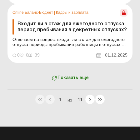
Online Баланс-Бюджет
|
Кадры и зарплата
Входит ли в стаж для ежегодного отпуска
период пребывания в декретных отпусках?
Отвечаем на вопрос: входит ли в стаж для ежегодного
отпуска периоды пребывания работницы в отпусках по
беременности и родам, а также по уходу за ребенком
до трех лет. Баланс-Бюджет № 48 от 2 декабря 2025
0
0
39
01.12.2025
года Исчисление стажа Работница, пребывающая в
отпуске по уходу за ребенком до достижения им ...
Показать еще
1
11
ИЗ