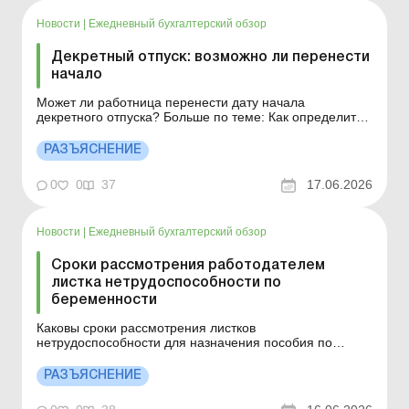
Новости
|
Ежедневный бухгалтерский обзор
Декретный отпуск: возможно ли перенести
начало
Может ли работница перенести дату начала
декретного отпуска? Больше по теме: Как определить
рабочий год для ежегодного отпуска, если были
декретные отпуска? Женщина имеет право перенести
РАЗЪЯСНЕНИЕ
начало отпуска по беременности и родам на более
поздний срок, нежели стандартные 30 недель
0
0
37
17.06.2026
беременности. Чтобы с...
Новости
|
Ежедневный бухгалтерский обзор
Сроки рассмотрения работодателем
листка нетрудоспособности по
беременности
Каковы сроки рассмотрения листков
нетрудоспособности для назначения пособия по
беременности и родам? Больше по теме: Отпуск в
связи с беременностью и родами: оформление и
РАЗЪЯСНЕНИЕ
перенос Беременность работницы за границей:
действия работодателя Даты открытия и закрытия