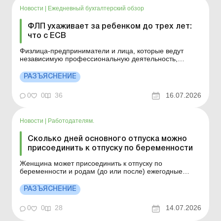
Новости
|
Ежедневный бухгалтерский обзор
ФЛП ухаживает за ребенком до трех лет:
что с ЕСВ
Физлица-предприниматели и лица, которые ведут
независимую профессиональную деятельность,
осуществляющие уход за ребенком до достижения им
трехлетнего возраста и продолжающие получать
РАЗЪЯСНЕНИЕ
пособие при рождении ребенка, освобождаются от
обязанности уплаты за себя ЕСВ до завершения
0
0
36
16.07.2026
выплаты такого пособия. Б...
Новости
|
Работодателям.
Сколько дней основного отпуска можно
присоединить к отпуску по беременности
Женщина может присоединить к отпуску по
беременности и родам (до или после) ежегодные
основной и дополнительный отпуска полной
продолжительности независимо от периода работы на
РАЗЪЯСНЕНИЕ
этом предприятии в текущем рабочем году. При этом
работодатель обязан предоставить ежегодные отпуска
0
0
28
14.07.2026
в срок, о котором...