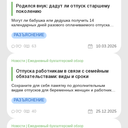
Родился внук: дадут ли отпуск старшему
поколению
Могут ли бабушка или дедушка получить 14
календарных дней разового оплачиваемого отпуска
при рождении ребенка? Больше по теме: Отпуска
работникам в связи с учебой Замена отпуска денежной
РАЗЪЯСНЕНИЕ
компенсацией: когда и как это можно сделать Выезд
забронированных работников за границу: возможно
0
0
63
10.03.2026
ли? В соотве...
Новости
|
Ежедневный бухгалтерский обзор
Отпуска работникам в связи с семейным
обязательствами: виды и сроки
Сохраните для себя памятку по дополнительным
видам отпусков для беременных женщин и работников
с детьми. Больше по теме: Продлевать ли ежегодный
отпуск, во время которого работнику сформирован
РАЗЪЯСНЕНИЕ
листок нетрудоспособности по уходу за больным
ребенком? Законодательство Украины гарантирует
0
0
40
25.12.2025
дополнительны...
Новости
|
Ежедневный бухгалтерский обзор