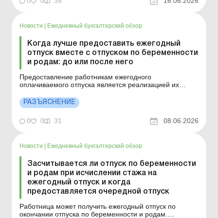
0
0
38
16.06.2026
листка нетрудоспособности соответств...
Новости
|
Ежедневный бухгалтерский обзор
Когда лучше предоставить ежегодный
отпуск вместе с отпуском по беременности
и родам: до или после него
Предоставление работникам ежегодного
оплачиваемого отпуска является реализацией их
права на отдых, которое закреплено ст. 45 Конституции
Украины. Больше по теме: Беременность работницы
РАЗЪЯСНЕНИЕ
за границей: действия работодателя Отпуск в связи с
беременностью и родами: оформление и перенос
0
0
31
08.06.2026
Предо...
Новости
|
Ежедневный бухгалтерский обзор
Засчитывается ли отпуск по беременности
и родам при исчислении стажа на
ежегодный отпуск и когда
предоставляется очередной отпуск
Работница может получить ежегодный отпуск по
окончании отпуска по беременности и родам.