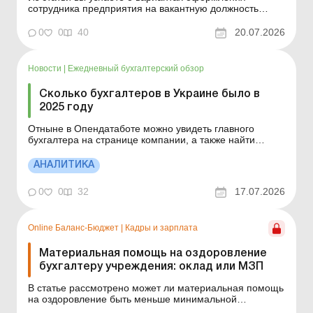
сотрудника предприятия на вакантную должность
ведущего бухгалтера. Баланс № 29 от 21 июля 2026
года Рассмотрим следующую ситуацию: на
0
0
40
20.07.2026
предприятии есть вакансия ведущего бухгалтера,
основные обязанности по которой – учет заработной
платы и ведение к...
Новости
|
Ежедневный бухгалтерский обзор
Сколько бухгалтеров в Украине было в
2025 году
Отныне в Опендатаботе можно увидеть главного
бухгалтера на странице компании, а также найти
бухгалтера в поиске по Ф. И. О. и проверить, с какими
компаниями сотрудничает специалист. Больше по
АНАЛИТИКА
теме: День бухгалтера с Uteka: главные учетно-
налоговые изменения июля – 2026! Более 61,3 тысяч
0
0
32
17.07.2026
бухга...
Online Баланс-Бюджет
|
Кадры и зарплата
Материальная помощь на оздоровление
бухгалтеру учреждения: оклад или МЗП
В статье рассмотрено может ли материальная помощь
на оздоровление быть меньше минимальной
зарплаты. Баланс-Бюджет № 28 от 14 июля 2026 года