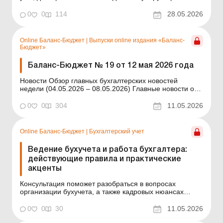
надбавки. В заведении образования из-за отсутствия
кадровика работа по ведению воинского учета
0
0
114
28.05.2026
возложена на бухгалтера. Правомерно ли это и можно
ли дополнительно стимулировать бухгалтера за такую
работу, ес...
Online Баланс-Бюджет
|
Выпуски online издания «Баланс-
Бюджет»
Баланс-Бюджет № 19 от 12 мая 2026 года
Новости Обзор главных бухгалтерских новостей
недели (04.05.2026 – 08.05.2026) Главные новости о
важнейших изменениях в законодательстве –
обновляется ежедневно Содержание номера Кадры и
0
0
304
11.05.2026
зарплата Читать Как оплатить воспитателю временное
заместительство директора заведения ...
Online Баланс-Бюджет
|
Бухгалтерский учет
Ведение бухучета и работа бухгалтера:
действующие правила и практические
акценты
Консультация поможет разобраться в вопросах
организации бухучета, а также кадровых нюансах
нынешнего времени. Баланс-Бюджет № 19 от 12 мая
2026 года Типовое положение о бухгалтерской службе
0
0
30
11.05.2026
обновили еще в прошлом году, но несогласованность