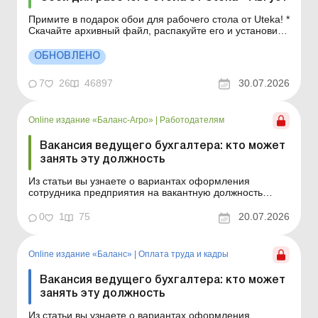
Примите в подарок обои для рабочего стола от Uteka! *
Скачайте архивный файл, распакуйте его и установите
понравившееся изображение на рабочий стол
компьютера. Календарь бухгалтера на август 2026
ОБНОВЛЕНО
года ...
7
26
46897
30.07.2026
Online издание «Баланс-Агро»
|
Работодателям
Вакансия ведущего бухгалтера: кто может
занять эту должность
Из статьи вы узнаете о вариантах оформления
сотрудника предприятия на вакантную должность
ведущего бухгалтера. Баланс-Агро № 29 от 21 июля
2026 года Рассмотрим следующую ситуацию: на
0
1
75
20.07.2026
предприятии есть вакансия ведущего бухгалтера,
основные обязанности по которой – учет заработной
платы и веде...
Online издание «Баланс»
|
Оплата труда и кадры
Вакансия ведущего бухгалтера: кто может
занять эту должность
Из статьи вы узнаете о вариантах оформления