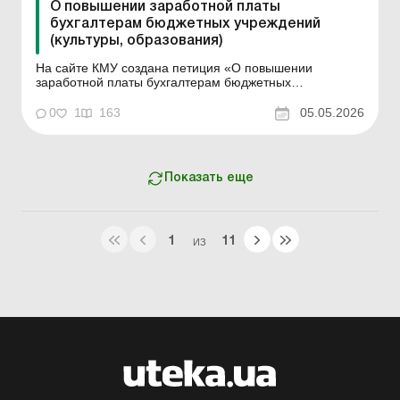
О повышении заработной платы
бухгалтерам бюджетных учреждений
(культуры, образования)
На сайте КМУ создана петиция «О повышении
заработной платы бухгалтерам бюджетных
учреждений (культуры, образования)». "Уважаемые
представители власти! Мы, граждане Украины,
0
1
163
05.05.2026
обращаемся к вам с просьбой пересмотреть уровень
заработной платы бухгалтеров бюджетных
учреждений".&nbs...
Показать еще
1
11
ИЗ