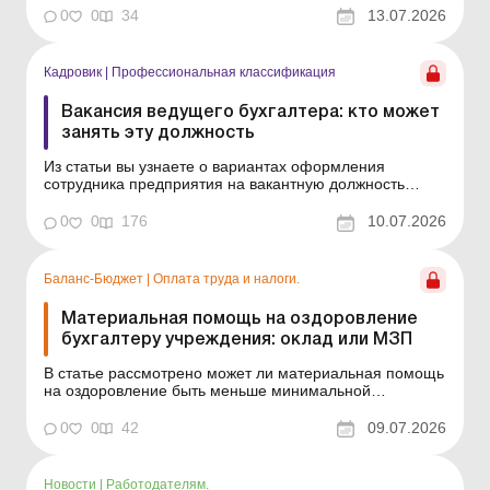
Практическая ситуация Должностной оклад бухгалтера
0
0
34
13.07.2026
гимназии (7-й тарифный разряд) меньше
минимальной зарплаты. В каком размере
предоставлять ему материальную...
Кадровик
|
Профессиональная классификация
Вакансия ведущего бухгалтера: кто может
занять эту должность
Из статьи вы узнаете о вариантах оформления
сотрудника предприятия на вакантную должность
ведущего бухгалтера. Рассмотрим следующую
ситуацию: на предприятии есть вакансия ведущего
0
0
176
10.07.2026
бухгалтера, основные обязанности по которой – учет
заработной платы и ведение кассовых операций.
Должностной оклад...
Баланс-Бюджет
|
Оплата труда и налоги.
Материальная помощь на оздоровление
бухгалтеру учреждения: оклад или МЗП
В статье рассмотрено может ли материальная помощь
на оздоровление быть меньше минимальной
зарплаты. Практическая ситуация Должностной оклад
бухгалтера гимназии (7-й тарифный разряд) меньше
0
0
42
09.07.2026
минимальной зарплаты. В каком размере
предоставлять ему материальную помощь на
оздоровление? В соответствии с...
Новости
|
Работодателям.