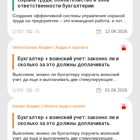
Охрана труда: обязательство и зона
ответственности бухгалтерии
Создание эффективной системы управления охраной
труда на предприятии – это командная работа, и хотя
главный бухгалтер не проводит инструктажи, его роль в
этой системе является фундаментальной. Если
0
0
31
12.06.2026
коротко: охрана труда начинается с финансирования,
а за деньги на предприятии отвечает именно бу...
Online Баланс-Бюджет
|
Кадры и зарплата
Бухгалтер + воинский учет: законно ли и
сколько за это должны доплачивать
Выясняем, можно ли бухгалтеру поручить воинский
учет, да еще и выплачивать две стимулирующие
надбавки. Баланс-Бюджет № 22 от 2 июня 2026 года В
заведении образования из-за отсутствия кадровика
0
0
25
01.06.2026
работа по ведению воинского учета возложена на
бухгалтера. Правомерно ли это и можно ли
дополнительно сти...
Баланс-Бюджет
|
Оплата труда и налоги.
Бухгалтер + воинский учет: законно ли и
сколько за это должны доплачивать
Выясняем, можно ли бухгалтеру поручить воинский
учет, да еще и выплачивать две стимулирующие