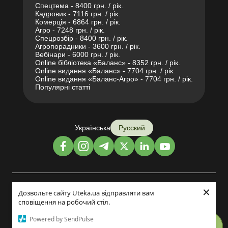
Спецтема - 8400 грн. / рік.
Кадровик - 7116 грн. / рік.
Комерція - 6864 грн. / рік.
Агро - 7248 грн. / рік.
Спецрозбір - 8400 грн. / рік.
Агропорадники - 3600 грн. / рік.
Вебінари - 6000 грн. / рік.
Online бібліотека «Баланс» - 8352 грн. / рік.
Online видання «Баланс» - 7704 грн. / рік.
Online видання «Баланс-Агро» - 7704 грн. / рік.
Популярні статті
Українська
Русский
×
Дизайн и разработка:
Дозвольте сайту Uteka.ua відправляти вам
сповіщення на робочий стіл.
©2014-2026
Powered by SendPulse