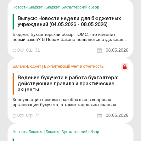
законодательных норм осталась и до сих пор. В
статье...
Новости Бюджет
|
Бюджет. Бухгалтерский обзор
Выпуск: Новости недели для бюджетных
учреждений (04.05.2026 - 08.05.2026)
Бюджет. Бухгалтерский обзор ОМС: что изменит
новый закон? В Новом Законе появляется отдельная
статья с четкими дефинициями: "дисциплинарное
производство", "руководитель службы",
0
0
31
08.05.2026
"профессиональная компетентность", "функции по
обслуживанию" и т.д. С с...
Баланс-Бюджет
|
Бухгалтерский учет и отчетность.
Ведение бухучета и работа бухгалтера:
действующие правила и практические
акценты
Консультация поможет разобраться в вопросах
организации бухучета, а также кадровых нюансах
нынешнего времени. Типовое положение о
бухгалтерской службе обновили еще в прошлом году,
0
0
74
08.05.2026
но несогласованность законодательных норм осталась
и до сих пор. В статье – об организации бухучета по...
Новости Бюджет
|
Бюджет. Бухгалтерский обзор