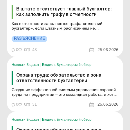
В штате отсутствует главный бухгалтер:
как заполнить графу в отчетности
Как в отчетности заполняется графа «головний
бухгалтер», если штатным расписанием не
предусмотрена такая должность? Больше по теме:
Сотрудник с КЭП уволился: как подписывать НН/РК и
РАЗЪЯСНЕНИЕ
отчетность? Нужно ли указывать в электронном
документе должность и фамилию подписанта, если
0
0
43
25.06.2026
КЭП содержит...
Новости Бюджет
|
Бюджет. Бухгалтерский обзор
Охрана труда: обязательство и зона
ответственности бухгалтерии
Создание эффективной системы управления охраной
труда на предприятии – это командная работа, и хотя
главный бухгалтер не проводит инструктажи, его роль в
этой системе является фундаментальной. Если
0
0
31
25.06.2026
коротко: охрана труда начинается с финансирования,
а за деньги на предприятии отвечает именно бу...
Новости Бюджет
|
Бюджет. Бухгалтерский обзор