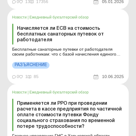
избежание ошибок должен иметь под рукой в течение
0
13
17356
05.01.2026
всего года. 2026 год традиционно начинается для
бухгалтера с проверки базовых социальных
показателей. Минимальная...
Новости
|
Ежедневный бухгалтерский обзор
Начисляется ли ЕСВ на стоимость
бесплатных санаторных путевок от
работодателя
Бесплатные санаторные путевки от работодателя
своим работникам: что с базой начисления единого
взноса? Больше по теме: Путевки работникам на
лечение и отдых: как оформить и учесть В
РАЗЪЯСНЕНИЕ
соответствии с п. 1 ч. 1 ст. 7 Закона от 08.07.2010 №
2464-VІ «О сборе и учете единого взноса на
0
1
85
10.06.2025
общеобязательн...
Новости
|
Ежедневный бухгалтерский обзор
Применяется ли РРО при проведении
расчета в кассе предприятия по частичной
оплате стоимости путевки Фонду
социального страхования по временной
потере трудоспособности?
Главное управление ГНС в Харьковской области