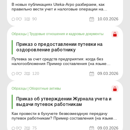
В новых публикациях Uteka-Агро разбираем, как
правильно вести учет и налоговые операции на
сельхозпредприятии: от амортизации техники до учета
расходов на экипаж и путевки для работников. Также
0
1
90
10.03.2026
объясняем изменения в документообороте и правила
расчета взносов на трудоустройство лиц с
инвалидностью. Д...
Образцы
|
Трудовые отношения и кадровые документы
Приказ о предоставлении путевки на
оздоровление работнику
Путевка за счет средств предприятия: когда без
налогообложения Пример составления (на языке
оригинала) Образец для загрузки
0
2
120
09.03.2026
Образцы
|
Оборотные активы
Приказ об утверждении Журнала учета и
выдачи путевок работникам
Как провести в бухучете безвозмездную передачу
путевок работникам? Пример составления (на языке
оригинала) Образец для загрузки
0
2
75
09.03.2026