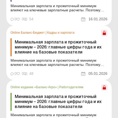
Минимальная зарплата и прожиточный минимум
влияют на ключевые зарплатные расчеты. Поэтому
приводим показатели-2026, которые бухгалтер во
избежание ошибок должен иметь под рукой в течение
0
0
54
16.01.2026
всего года. Библиотека Баланс № 1 «Справочник
бухгалтера на 2026 год» 2026 год традиционно
начинае...
Online Баланс-Бюджет
|
Кадры и зарплата
Минимальная зарплата и прожиточный
минимум – 2026: главные цифры года и их
влияние на базовые показатели
Минимальная зарплата и прожиточный минимум
влияют на ключевые зарплатные расчеты. Поэтому
приводим показатели-2026, которые бухгалтер во
избежание ошибок должен иметь под рукой в течение
0
0
48
05.01.2026
всего года. Баланс-Бюджет № 1 от 6 января 2026 года
2026 год традиционно начинается для бухгалтера с
проверки б...
Online издание «Баланс-Агро»
|
Работодателям
Минимальная зарплата и прожиточный
минимум – 2026: главные цифры года и их
влияние на базовые показатели
Минимальная зарплата и прожиточный минимум