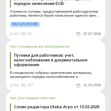
порядок начисления ЕСВ
Стоимость путевки, предоставляемой работодателем
работнику, является базой начисления единого взноса.
Детальнее см. ниже. Больше по теме: Путевки
работникам на лечение и отдых: как оформить и
РАЗЪЯСНЕНИЕ
учесть Базой начисления единого взноса на
общеобязательное государственное социальное
0
0
30
22.07.2026
страхование (далее &n...
Агро
|
Спецвыпуски для агропредприятий
Путевки для работников: учет,
налогообложение и документальное
оформление
В спецвыпуске собраны практические материалы,
касающиеся порядка налогообложения и
бухгалтерского учета путевок для работников, образцы
документов для их оформления и актуальные
0
3
207
11.03.2026
разъяснения ГНС. После подведения результатов
деятельности предприятия за год работодатели
нередко поощряют работников за ...
Агро
|
Блог редакции Uteka-Агро
Слово редактора Uteka-Агро от 10.03.2026