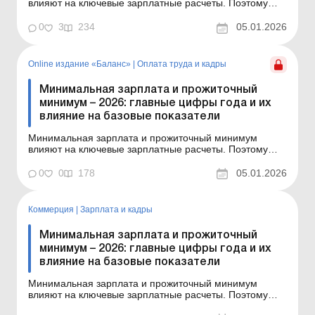
влияют на ключевые зарплатные расчеты. Поэтому
приводим показатели-2026, которые бухгалтер во
избежание ошибок должен иметь под рукой в течение
0
3
234
05.01.2026
всего года. Баланс-Агро № 1 от 6 января 2026 года
2026 год традиционно начинается для бухгалтера с
проверки баз...
Online издание «Баланс»
|
Оплата труда и кадры
Минимальная зарплата и прожиточный
минимум – 2026: главные цифры года и их
влияние на базовые показатели
Минимальная зарплата и прожиточный минимум
влияют на ключевые зарплатные расчеты. Поэтому
приводим показатели-2026, которые бухгалтер во
избежание ошибок должен иметь под рукой в течение
0
0
178
05.01.2026
всего года. Баланс № 1 от 6 января 2026 года 2026 год
традиционно начинается для бухгалтера с проверки
базовых ...
Коммерция
|
Зарплата и кадры
Минимальная зарплата и прожиточный
минимум – 2026: главные цифры года и их
влияние на базовые показатели
Минимальная зарплата и прожиточный минимум
влияют на ключевые зарплатные расчеты. Поэтому
приводим показатели-2026, которые бухгалтер во