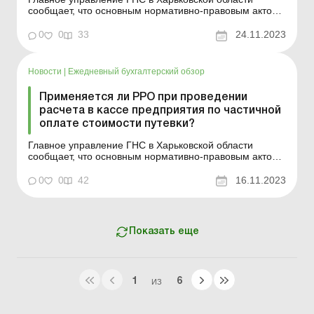
сообщает, что основным нормативно-правовым актом,
регулирующим расчеты за наличные деньги, является
Закон от 06.07.1995 № 265/95-ВР «О применении
0
0
33
24.11.2023
регистраторов расчетных операций в сфере торговли,
общественного питания и услуг» (далее – ...
Новости
|
Ежедневный бухгалтерский обзор
Применяется ли РРО при проведении
расчета в кассе предприятия по частичной
оплате стоимости путевки?
Главное управление ГНС в Харьковской области
сообщает, что основным нормативно-правовым актом,
регулирующим расчеты за наличные деньги, является
Закон Украины от 06 июля 1995 года № 265/95-ВР «О
0
0
42
16.11.2023
применении регистраторов расчетных операций в
сфере торговли, общественного питания и услуг» ...
Показать еще
1
6
ИЗ