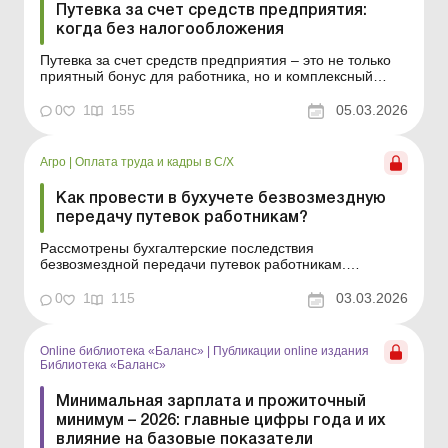
Путевка за счет средств предприятия:
когда без налогообложения
Путевка за счет средств предприятия – это не только
приятный бонус для работника, но и комплексный
учетно-налоговый вопрос для бухгалтера.
Предоставление путевки может быть освобождено от
0
1
155
05.03.2026
налогообложения при определенных условиях. В
статье рассмотрим ключевые нюансы оформления
предоставления п...
Агро
|
Оплата труда и кадры в С/Х
Как провести в бухучете безвозмездную
передачу путевок работникам?
Рассмотрены бухгалтерские последствия
безвозмездной передачи путевок работникам.
Безвозмездное предоставление работникам путевок на
оздоровление или отдых – распространенный элемент
0
1
115
03.03.2026
социальной политики предприятия. В то же время
такая, на первый взгляд, «социальная» операция
влечет...
Online библиотека «Баланс»
|
Публикации online издания
Библиотека «Баланс»
Минимальная зарплата и прожиточный
минимум – 2026: главные цифры года и их
влияние на базовые показатели