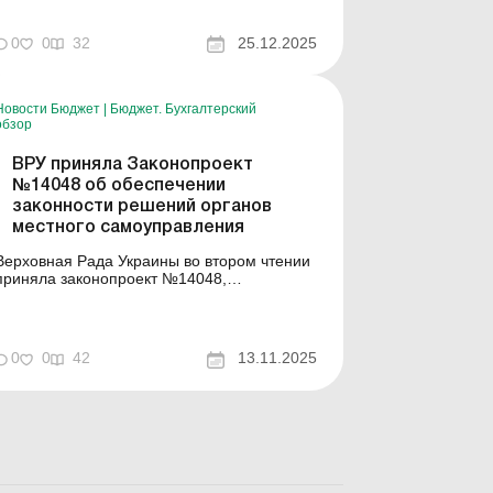
администрации должностные лица
управления инспекционной деятельности в
0
0
32
25.12.2025
Запорожской области. Они напомнили, что
охрана труда в органах государственной
власти и местн...
Новости Бюджет
|
Бюджет. Бухгалтерский
обзор
ВРУ приняла Законопроект
№14048 об обеспечении
законности решений органов
местного самоуправления
Верховная Рада Украины во втором чтении
приняла законопроект №14048,
устанавливающий новые правила
обеспечения законности решений органов
местного самоуправления, принятых ими
во исполнение делегированных
0
0
42
13.11.2025
государством полномочий. Документ
разработан с участием Министерства
развития общин и территор...