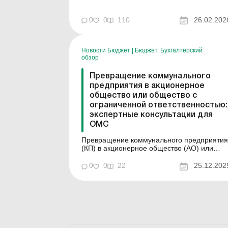
изменяются должностные оклады
работников многих категорий, в том числе
0
0
110
26.02.202
рабочих, обсл...
Новости Бюджет
|
Бюджет. Бухгалтерский
обзор
Превращение коммунального
предприятия в акционерное
общество или общество с
ограниченной ответственностью:
экспертные консультации для
ОМС
Превращение коммунального предприятия
(КП) в акционерное общество (АО) или
общество с ограниченной ответственность
(ООО) является сложной многоступенчато
0
0
22
25.12.202
​​процедурой, требующей четкого понимани
последовательности действий и
надлежащего правового оформления
решений органов местного
самоуправления...