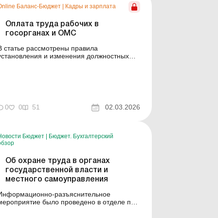
Online Баланс-Бюджет
|
Кадры и зарплата
Оплата труда рабочих в
госорганах и ОМС
В статье рассмотрены правила
установления и изменения должностных
окладов рабочих госорганов и ОМС, а также
условия назначения таким работникам
надбавок и премий. Баланс-Бюджет № 9 от
3 марта 2026 года В этом году в связи с
изменениями в законодательстве
изменяются должностные оклады
0
0
51
02.03.2026
работников мн...
Новости Бюджет
|
Бюджет. Бухгалтерский
обзор
Об охране труда в органах
государственной власти и
местного самоуправления
Информационно-разъяснительное
мероприятие было проведено в отделе по
вопросам ветеранской политики
Запорожской районной государственной