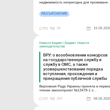
недвижимость непригодна для проживания
и не подлежит налогообложению, является
соответствующее решение органа местног
самоуправления. Больше по теме:
РАЗЪЯСНЕНИЕ
Списание имущества из-за уничтожения и
непригодности Списание
сельхозпродукции и имущества из-за
0
0
34
15.05.202
уничтожения и...
Новости Бюджет
|
Бюджет. Новости
законодательства
ВРУ: о возобновлении конкурсов
на государственную службу и
службу в ОМС, а также
усовершенствование порядка
вступления, прохождения и
прекращения публичной службы
Верховная Рада Украины приняла в перво
чтении законопроект №13478-1 о
возобновлении конкурсов на
государственную службу и службу в органа
0
0
207
08.05.202
местного самоуправления, а также
усовершенствование порядка вступления,
прохождения и прекращения публичной