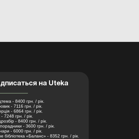
дписаться на Uteka
тема - 8400 грн. / рік.
овик - 7116 грн. / рік.
рція - 6864 грн. / рік.
- 7248 грн. / рік.
розбір - 8400 грн. / рік.
порадники - 3600 грн. / рік.
нари - 6000 грн. / рік.
ne бібліотека «Баланс» - 8352 грн. / рік.