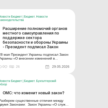
Новости Бюджет
|
Бюджет. Новости
законодательства
Расширение полномочий органов
местного самоуправления по
поддержке сектора
безопасности и обороны Украины
- Президент подписал Закон
28 мая Президент Украины подписал Закон
Украины «О внесении изменений в
некоторые законы Украины о расширении
полномочий органов местного
0
0
26
29.05.2026
самоуправления по поддержке сектора
безопасности и обороны Украины» от 18
юня 2024 №3812-IX. Принятым Законом
Новости Бюджет
|
Бюджет. Бухгалтерский
предусматривается: предоставл...
обзор
ОМС: что изменит новый закон?
Разберем существенные отличия между
вумя Законами: Закон Украины «О службе