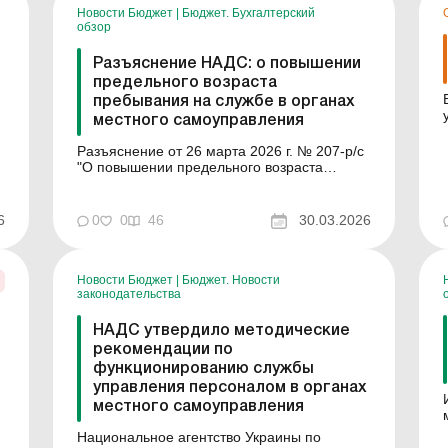
Новости Бюджет
|
Бюджет. Бухгалтерский
обзор
Разъяснение НАДС: о повышении
предельного возраста
пребывания на службе в органах
местного самоуправления
Разъяснение от 26 марта 2026 г. № 207-р/с
"О повышении предельного возраста
пребывания на службе в органах местного
самоуправления в связи с Законом Украины
от 11 февраля 2026 №4782-ІХ".
6
0
0
46
30.03.2026
Национальное агентство Украины по
вопросам государственной службы ...
Новости Бюджет
|
Бюджет. Новости
законодательства
НАДС утвердило методические
рекомендации по
функционированию службы
управления персоналом в органах
е
местного самоуправления
Национальное агентство Украины по