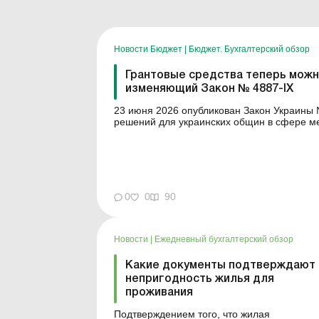
Новости Бюджет
|
Бюджет. Бухгалтерский обзор
Грантовые средства теперь можно
изменяющий Закон № 4887-IX
23 июня 2026 опубликован Закон Украины 
решений для украинских общин в сфере междунаро
местного самоуправления получают закон
дополнительной работы должностных лиц з
0
0
90
Новости
|
Ежедневный бухгалтерский обзор
Какие документы подтверждают
непригодность жилья для
проживания
Подтверждением того, что жилая