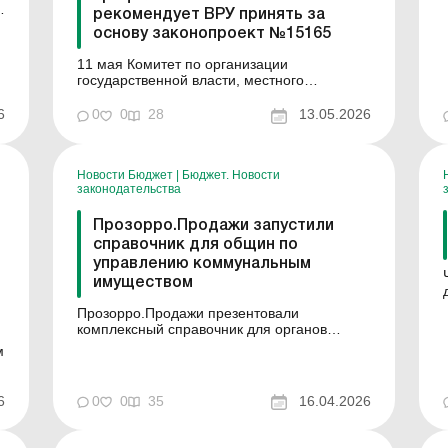
рекомендует ВРУ принять за
основу законопроект №15165
о
З
11 мая Комитет по организации
государственной власти, местного
самоуправления, регионального развития и
градостроительства рекомендовал
6
0
0
28
13.05.2026
Верховной Раде Украины принять за основу
проект Закона об улучшении правовых
условий для деятельности органов
Новости Бюджет
|
Бюджет. Новости
самоорганизации населения (регистр.
законодательства
№15165). Законопр...
Прозорро.Продажи запустили
справочник для общин по
управлению коммунальным
имуществом
Прозорро.Продажи презентовали
с
комплексный справочник для органов
местного самоуправления (ОМС). Это
м
практический инструмент для проведения
электронных торгов по реализации
коммунального имущества и земельных
х
6
0
0
35
16.04.2026
участков. В справочнике содержатся ответы
на часто задаваемые вопросы, полезные
инструкции,...