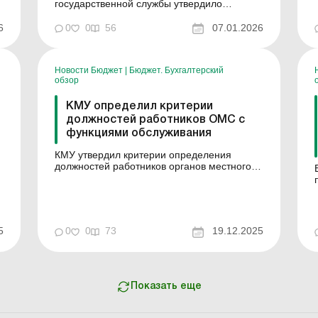
государственной службы утвердило
Методические рекомендации по
обеспечению функционирования службы
6
0
0
56
07.01.2026
управления персоналом в органе местного
самоуправления. Документ разработан во
исполнение Закона Украины "О службе в
Новости Бюджет
|
Бюджет. Бухгалтерский
органах местного самоуправления" и с
обзор
учетом Типово...
КМУ определил критерии
должностей работников ОМС с
функциями обслуживания
КМУ утвердил критерии определения
должностей работников органов местного
самоуправления, выполняющих функции
обслуживания. К таким должностям
относятся работники, чьи обязанности
связаны с организационным, техническим,
ю
материально-техническим или
й
5
0
0
73
19.12.2025
информационным обеспечением
я
деятельности органов мест...
Показать еще