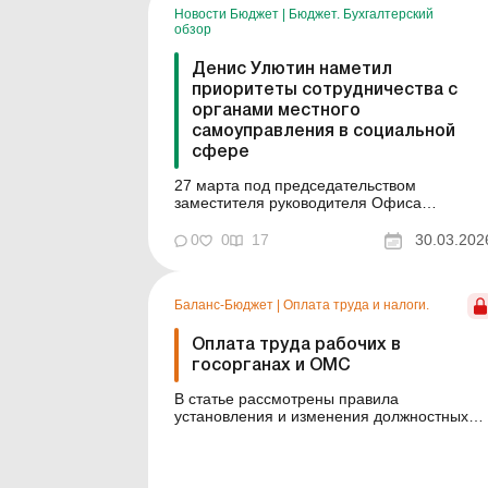
Новости Бюджет
|
Бюджет. Бухгалтерский
службы. Кадровый голод, амбициозные
обзор
цели, стоящие п...
Денис Улютин наметил
приоритеты сотрудничества с
органами местного
самоуправления в социальной
сфере
27 марта под председательством
заместителя руководителя Офиса
Президента Украины Виктора Никиты
состоялся Конгресс местных и
0
0
17
30.03.202
региональных властей при Президенте
Украины. На этот раз мероприятие было
посвящено вопросам социальной защиты
Баланс-Бюджет
|
Оплата труда и налоги.
населения. В рамках рабочей
командировки в Чернигов принял учас...
Оплата труда рабочих в
госорганах и ОМС
В статье рассмотрены правила
установления и изменения должностных
окладов рабочих госорганов и ОМС, а такж
условия назначения таким работникам
надбавок и премий. В этом году в связи с
изменениями в законодательстве