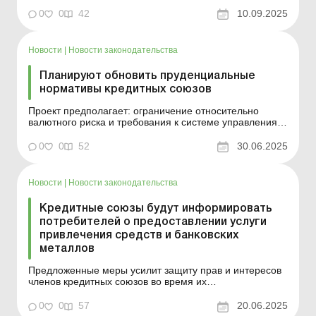
нормами права ЕС, а также гармонизация требований
к информированию потребителей и заключению с
0
0
42
10.09.2025
ними договоров о предоставлении финансовых услуг.
Национальный банк утвердил для кредитных союзов,
предоставляющих ...
Новости
|
Новости законодательства
Планируют обновить пруденциальные
нормативы кредитных союзов
Проект предполагает: ограничение относительно
валютного риска и требования к системе управления
валютными рисками для объединенных кредитных
союзов; уточнение относительно порядка определения
0
0
52
30.06.2025
размера пруденциальных нормативов для всех
кредитных союзов. Национальный банк предлагает для
обсуждения про...
Новости
|
Новости законодательства
Кредитные союзы будут информировать
потребителей о предоставлении услуги
привлечения средств и банковских
металлов
Предложенные меры усилит защиту прав и интересов
членов кредитных союзов во время их
преддоговорного информирования о предоставлении
указанной услуги. Национальный банк предлагает для
0
0
57
20.06.2025
обсуждения проект Положения об информационном