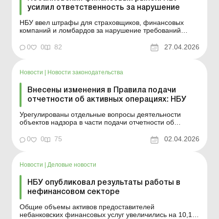
усилил ответственность за нарушение
НБУ ввел штрафы для страховщиков, финансовых
компаний и ломбардов за нарушение требований
законодательства. Изменения вступили в силу с
25.04.2026 Больше по теме: Ошибочный перевод
0
0
82
27.04.2026
средств контрагенту: как вернуть деньги? Лимиты для
карточных переводов: кого касаются и как
используются? ...
Новости
|
Новости законодательства
Внесены изменения в Правила подачи
отчетности об активных операциях: НБУ
Урегулированы отдельные вопросы деятельности
объектов надзора в части подачи отчетности об
активных операциях. Больше по теме:
Унифицированная система QR-кодов от НБУ с
0
0
75
02.04.2026
01.11.2025 Валютные послабления от НБУ: дивиденды
за 2023 год и не только Финмониторинг от НБУ: как
банки выявляют схемы уклонен...
Новости
|
Деловые новости
НБУ опубликовал результаты работы в
нефинансовом секторе
Общие объемы активов предоставителей
небанковских финансовых услуг увеличились на 10,1