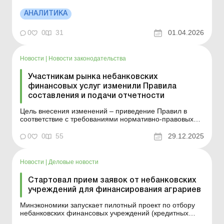
за квартал (кв/кв), однако уменьшились на 0,2 % в
годовом исчислении (г/г). Так что доля небанковских
АНАЛИТИКА
финансовых учреждений под надзором НБУ в активах
финансового сектора несколько снизилась и достигла
0
0
31
01.04.2026
исторически...
Новости
|
Новости законодательства
Участникам рынка небанковских
финансовых услуг изменили Правила
составления и подачи отчетности
Цель внесения изменений – приведение Правил в
соответствие с требованиями нормативно-правовых
актов НБУ в части усовершенствования отчетности
кредитных союзов, страховщиков, финансовых
0
0
55
29.12.2025
компаний и ломбардов. Больше по теме: Получение
оплаты на счет через небанковский ПТКС: нужен ли
РРО/ПРРО? ...
Новости
|
Деловые новости
Стартовал прием заявок от небанковских
учреждений для финансирования аграриев
Минэкономики запускает пилотный проект по отбору
небанковских финансовых учреждений (кредитных
союзов и финансовых компаний) для финансирования