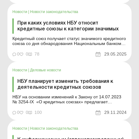
обеспечении кредитными союзами потребителей о
предоставлении фина...
Новости
|
Новости законодательства
При каких условиях НБУ относит
кредитные союзы к категории значимых
Кредитный союз получает статус значимого кредитного
союза со дня обнародования Национальным банком
перечня значимых кредитных союзов. Национальный
банк впервые обнародовал перечень значимых
0
0
78
29.05.2025
кредитных союзов. Решением Правления НБУ от
27.05.2025 к категории значимых кредитных союзов
отнесено 2 кредит...
Новости
|
Деловые новости
НБУ планирует изменить требования к
деятельности кредитных союзов
НБУ на основании изменений к Закону от 14.07.2023
№ 3254-IX «О кредитных союзах» предлагает
обновить подходы к расчету пруденциальных
нормативов объединенных кредитных союзов.
0
0
100
29.11.2024
Обновлениями предусмотрено: непризнание
связанными с объединенным кредитным союзом
лицами его членов &n...
Новости
|
Новости законодательства