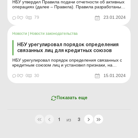
НБУ утвердил Правила подачи отчетности об активных
операциях (далее – Правила). Правила разработаны
во исполнение требований Закона от 14.12.2021 №
1953-IX «О финансовых услугах и финансовых
0
0
79
23.01.2024
компаниях» (далее – Закон № 1953) и с целью
получения НБУ отчетности от участников фи...
Новости
|
Новости законодательства
НБУ урегулировал порядок определения
связанных лиц для кредитных союзов
НБУ урегулировал порядок определения связанных с
кредитным союзом лиц и установил признаки, на
основании которых лицо можно определить
связанным. Положение об определении связанных с
0
0
30
15.01.2024
кредитным союзом лиц (далее – Положение)
разработано в соответствии с Законом от 14.07.2023
№ 3254-IX &l...
Показать еще
1
3
ИЗ