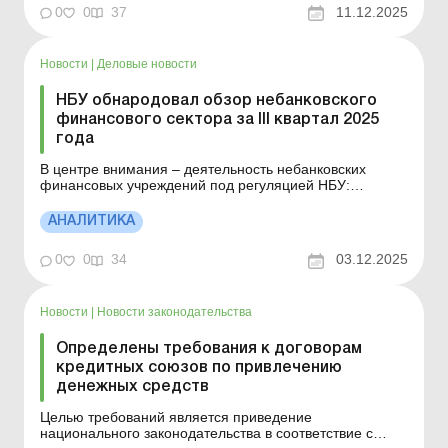
агропроизводителей. Рассмотрим подробнее в этом
0
0
37
11.12.2025
материале. Больше по теме: Банк прощает кредит и
проценты: как это повлияет на долю
сельхозтоваропроизводст...
Новости
|
Деловые новости
НБУ обнародовал обзор небанковского
финансового сектора за ІІІ квартал 2025
года
В центре внимания – деятельность небанковских
финансовых учреждений под регуляцией НБУ:
страховщиков, кредитных союзов, финансовых
компаний и ломбардов. Обзор освещает ключевые
АНАЛИТИКА
тенденции небанковского финансового рынка и
формирует комплексное понимание состояния
0
0
34
03.12.2025
сектора. Больше по теме: Банк ...
Новости
|
Новости законодательства
Определены требования к договорам
кредитных союзов по привлечению
денежных средств
Целью требований является приведение
национального законодательства в соответствие с