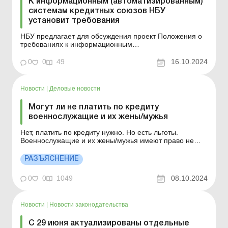
К информационным (автоматизированным)
системам кредитных союзов НБУ
установит требования
НБУ предлагает для обсуждения проект Положения о
требованиях к информационным
(автоматизированным) системам и порядку ведения
персонифицированного учета в кредитном союзе
0
0
49
16.10.2024
(далее – Проект). Проект разработан в соответствии с
Законом от 20.12.2001 № 2908-III «О кредитных
союзах&r...
Новости
|
Деловые новости
Могут ли не платить по кредиту
военнослужащие и их жены/мужья
Нет, платить по кредиту нужно. Но есть льготы.
Военнослужащие и их жены/мужья имеют право не
платить: проценты за пользование кредитом; штрафы
за просрочку платежей; пеню за невыполнение
РАЗЪЯСНЕНИЕ
обязательств период действия особого периода.
Льготой могут воспользоваться и жены/мужья
0
0
1049
08.10.2024
военнослужащих. ...
Новости
|
Новости законодательства
С 29 июня актуализированы отдельные