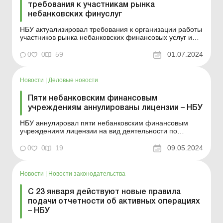
требования к участникам рынка
небанковских финуслуг
НБУ актуализировал требования к организации работы
участников рынка небанковских финансовых услуг и
определил особенности регулирования их
деятельности в переходный период после введения в
0
0
59
01.07.2024
действие Законов от 18.11.2021 № 1909-IX «О
страховании» и от 14.07.2023 № 3254-IX «О кредитн...
Новости
|
Деловые новости
Пяти небанковским финансовым
учреждениям аннулированы лицензии – НБУ
НБУ аннулировал пяти небанковским финансовым
учреждениям лицензии на вид деятельности по
предоставлению финансовых услуг и исключил их из
Государственного реестра финансовых учреждений.
0
0
19
09.05.2024
Еще одному небанковскому финансовому учреждению
изменен объем лицензии на деятельность финансовой
компании. ...
Новости
|
Новости законодательства
С 23 января действуют новые правила
подачи отчетности об активных операциях
– НБУ