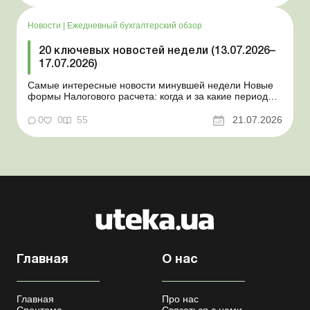
статус «в розыске»: что нужно знать работодателям
Закон о ВПЛ: ка...
Новости
|
Ежедневный бухгалтерский обзор
20 ключевых новостей недели (13.07.2026–
17.07.2026)
Самые интересные новости минувшей недели Новые
формы Налогового расчета: когда и за какие периоды
отчитываться Порядок оформления и
переоформления отсрочки от призыва во время
0
0
55
21.07.2026
мобилизации усовершенствован Кабмин создал
Координационный центр по организации
бронирования военнообязанных Верховная Ра...
Главная
О нас
Главная
Про нас
Спецтема
Связаться с нами