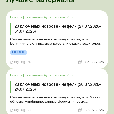
Лучшие материалы
Новости
|
Ежедневный бухгалтерский обзор
20 ключевых новостей недели (27.07.2026–
31.07.2026)
Самые интересные новости минувшей недели
Вступили в силу правила работы и отдыха водителей
Президент подписал законы о мобилизации и военном
положении Для сельхозпредприятий и ФЛП введены
НОВОЕ
новые разовые статистические формы Со 2 августа
изменяется порядок зачисления отдельных периодов
0
0
16
04.08.2026
работы в стр...
Новости
|
Ежедневный бухгалтерский обзор
20 ключевых новостей недели (20.07.2026–
24.07.2026)
Самые интересные новости минувшей недели Минюст
обновил унифицированные формы типовых
документов для юрлиц Минэкономики отозвало
новость о создании координационного центра по
0
0
25
28.07.2026
организации бронирования У работника выявлен