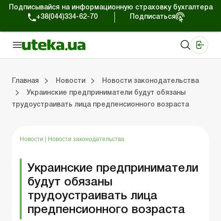
Подписывайся на информационную страховку бухгалтера
+38(044)334-62-70
Подписаться
Медицинские КНП
Online издание «Баланс»
Online издание «Баланс-Агро»
Online библиотека «Баланс»
Портал Баланс-Бюджет
Сервисы Баланс-Бюджет
Мир позитива
Работа с частными предпринимателями
Хозяйственные операции
Юридические консультации
Спецвыпуски для коммерческих предприятий
Блог редакции Uteka-Коммерция
Главная
Новости
Новости законодательства
Украинские предприниматели будут обязаны
трудоустраивать лица предпенсионного возраста
частными предпринимателями
е операции
е консультации
оммерческих предприятий
кции Uteka-Коммерция
Зарплата и кадры
ВЭД и валютные операции
Учет, налоги и отчетность
Схемы бухгалтерских проводок
Электронный кабинет
Школа бухгалтера
Финансовый аудит
Частный пр
Инструкции для работы
Новости
|
Новости законодательства
Украинские предприниматели
будут обязаны
трудоустраивать лица
предпенсионного возраста